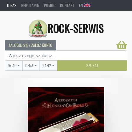
O NAS
REGULAMIN
POMOC
KONTAKT
EN
ROCK-SERWIS
ZALOGUJ SIĘ / ZAŁÓŻ KONTO
DZIAŁ
CENA
24H?
SZUKAJ