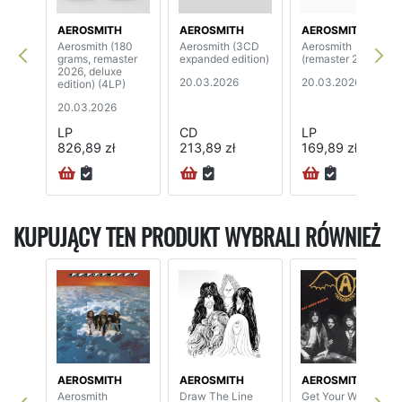
AEROSMITH
AEROSMITH
AEROSMITH
Aerosmith (180
Aerosmith (3CD
Aerosmith
grams, remaster
expanded edition)
(remaster 2026)
2026, deluxe
20.03.2026
20.03.2026
edition) (4LP)
20.03.2026
LP
CD
LP
826,89 zł
213,89 zł
169,89 zł
KUPUJĄCY TEN PRODUKT WYBRALI RÓWNIEŻ
AEROSMITH
AEROSMITH
AEROSMITH
Aerosmith
Draw The Line
Get Your Wings