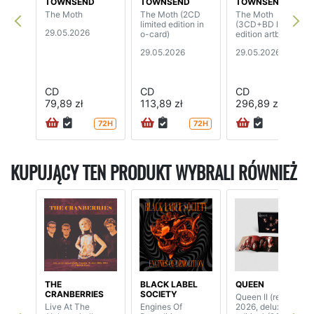
TOWNSEND
TOWNSEND
TOWNSEND
The Moth
The Moth (2CD
The Moth
limited edition in
(3CD+BD limited
29.05.2026
o-card)
edition artbook)
29.05.2026
29.05.2026
CD
CD
CD
79,89 zł
113,89 zł
296,89 zł
72H
72H
KUPUJĄCY TEN PRODUKT WYBRALI RÓWNIEŻ
THE
BLACK LABEL
QUEEN
CRANBERRIES
SOCIETY
Queen II (remaster
Live At The
Engines Of
2026, deluxe