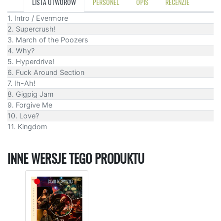
LISTA UTWORÓW
PERSONEL
OPIS
RECENZJE
1. Intro / Evermore
2. Supercrush!
3. March of the Poozers
4. Why?
5. Hyperdrive!
6. Fuck Around Section
7. Ih-Ah!
8. Gigpig Jam
9. Forgive Me
10. Love?
11. Kingdom
INNE WERSJE TEGO PRODUKTU