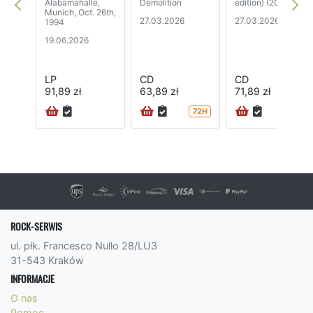
Alabamahalle,
Demolition
edition) (2CD)
Munich, Oct. 26th,
27.03.2026
27.03.2026
1994
19.06.2026
LP
CD
CD
91,89 zł
63,89 zł
71,89 zł
72H
24H
ROCK-SERWIS
ul. płk. Francesco Nullo 28/LU3
31-543 Kraków
INFORMACJE
O nas
Pomoc