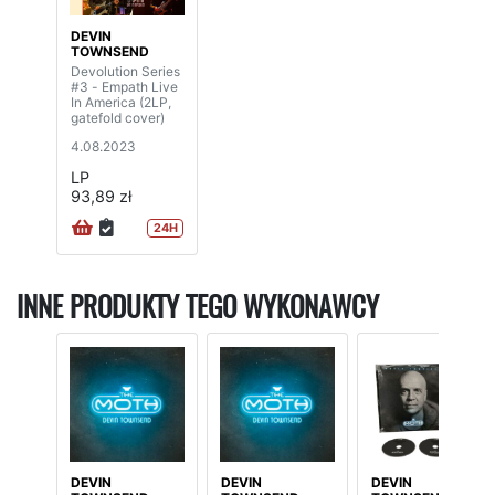
DEVIN
TOWNSEND
Devolution Series
#3 - Empath Live
In America (2LP,
gatefold cover)
4.08.2023
LP
93,89 zł
24H
INNE PRODUKTY TEGO WYKONAWCY
DEVIN
DEVIN
DEVIN