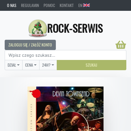
O NAS
REGULAMIN
POMOC
KONTAKT
EN
ROCK-SERWIS
ZALOGUJ SIĘ / ZAŁÓŻ KONTO
DZIAŁ
CENA
24H?
SZUKAJ