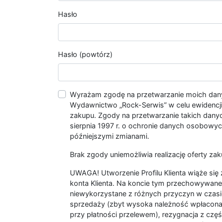
Hasło
Hasło (powtórz)
Wyrażam zgodę na przetwarzanie moich da
Wydawnictwo „Rock-Serwis” w celu ewidencji s
zakupu. Zgody na przetwarzanie takich dan
sierpnia 1997 r. o ochronie danych osobowych
późniejszymi zmianami.
Brak zgody uniemożliwia realizację oferty zak
UWAGA! Utworzenie Profilu Klienta wiąże si
konta Klienta. Na koncie tym przechowywane 
niewykorzystane z różnych przyczyn w czasi
sprzedaży (zbyt wysoka należność wpłacon
przy płatności przelewem), rezygnacja z czę