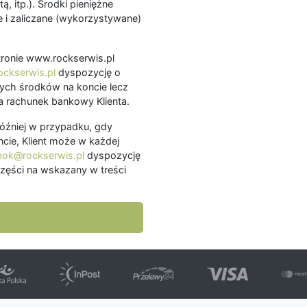
ą, itp.). Środki pieniężne
 i zaliczane (wykorzystywane)
.
 stronie www.rockserwis.pl
ckserwis.pl
dyspozycję o
ch środków na koncie lecz
 rachunek bankowy Klienta.
później w przypadku, gdy
cie, Klient może w każdej
bok@rockserwis.pl
dyspozycję
zęści na wskazany w treści