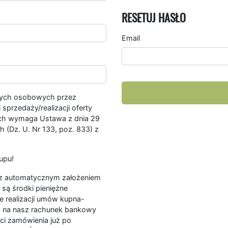
RESETUJ HASŁO
Email
nych osobowych przez
przedaży/realizacji oferty
ych wymaga Ustawa z dnia 29
 (Dz. U. Nr 133, poz. 833) z
upu!
ę z automatycznym założeniem
są środki pieniężne
e realizacji umów kupna-
a na nasz rachunek bankowy
ści zamówienia już po