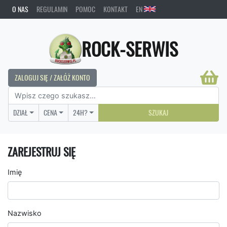
O NAS
REGULAMIN
POMOC
KONTAKT
EN
ROCK-SERWIS
ZALOGUJ SIĘ / ZAŁÓŻ KONTO
DZIAŁ
CENA
24H?
SZUKAJ
ZAREJESTRUJ SIĘ
Imię
Nazwisko