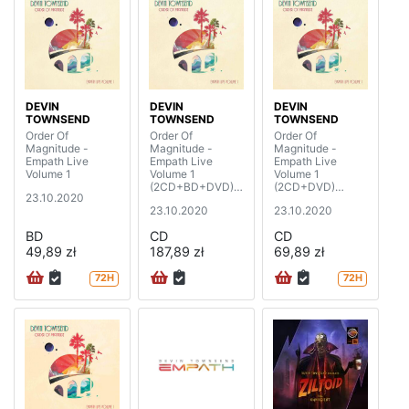
DEVIN
DEVIN
DEVIN
TOWNSEND
TOWNSEND
TOWNSEND
Order Of
Order Of
Order Of
Magnitude -
Magnitude -
Magnitude -
Empath Live
Empath Live
Empath Live
Volume 1
Volume 1
Volume 1
(2CD+BD+DVD)
(2CD+DVD)
23.10.2020
(limited deluxe
(limited edition
23.10.2020
23.10.2020
edition)
digipak)
BD
CD
CD
49,89 zł
187,89 zł
69,89 zł
72H
72H