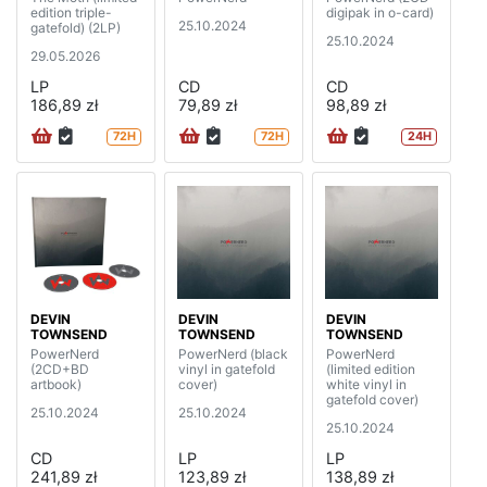
edition triple-
digipak in o-card)
25.10.2024
gatefold) (2LP)
25.10.2024
29.05.2026
LP
CD
CD
186,89 zł
79,89 zł
98,89 zł
72H
72H
24H
DEVIN
DEVIN
DEVIN
TOWNSEND
TOWNSEND
TOWNSEND
PowerNerd
PowerNerd (black
PowerNerd
(2CD+BD
vinyl in gatefold
(limited edition
artbook)
cover)
white vinyl in
gatefold cover)
25.10.2024
25.10.2024
25.10.2024
CD
LP
LP
241,89 zł
123,89 zł
138,89 zł