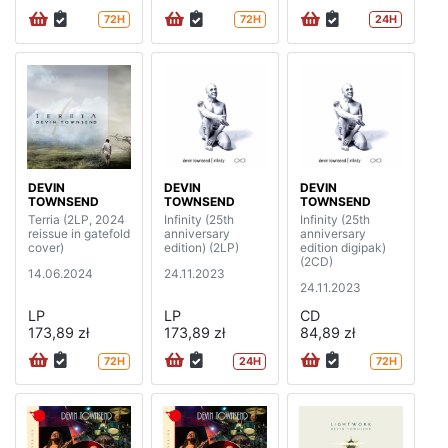
72H
72H
24H
DEVIN
DEVIN
DEVIN
TOWNSEND
TOWNSEND
TOWNSEND
Terria (2LP, 2024
Infinity (25th
Infinity (25th
reissue in gatefold
anniversary
anniversary
cover)
edition) (2LP)
edition digipak)
(2CD)
14.06.2024
24.11.2023
24.11.2023
LP
LP
CD
173,89 zł
173,89 zł
84,89 zł
72H
24H
72H