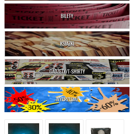
BILETY
KSIĄŻKI
GADŻETY/T-SHIRTY
WYPRZEDAŻ