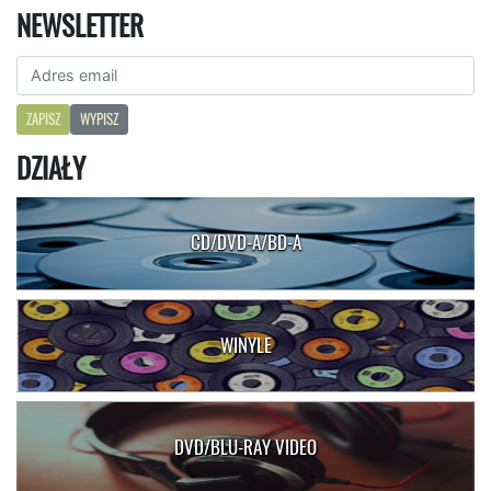
NEWSLETTER
ZAPISZ
WYPISZ
DZIAŁY
CD/DVD-A/BD-A
WINYLE
DVD/BLU-RAY VIDEO