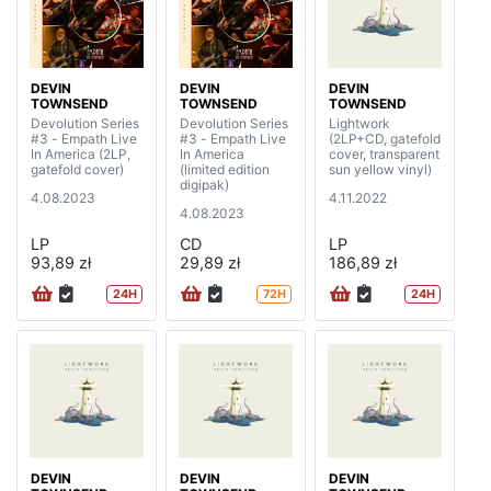
DEVIN
DEVIN
DEVIN
TOWNSEND
TOWNSEND
TOWNSEND
Devolution Series
Devolution Series
Lightwork
#3 - Empath Live
#3 - Empath Live
(2LP+CD, gatefold
In America (2LP,
In America
cover, transparent
gatefold cover)
(limited edition
sun yellow vinyl)
digipak)
4.08.2023
4.11.2022
4.08.2023
LP
CD
LP
93,89 zł
29,89 zł
186,89 zł
24H
72H
24H
DEVIN
DEVIN
DEVIN