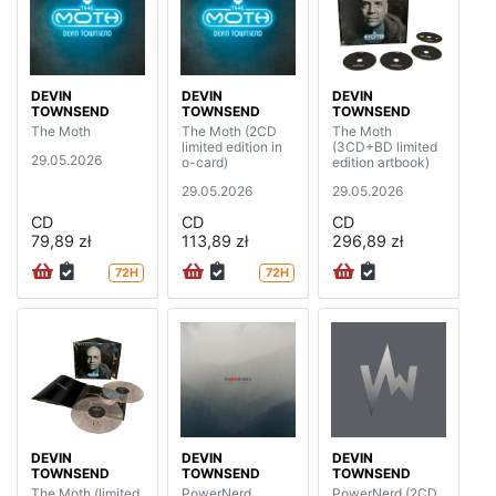
DEVIN
DEVIN
DEVIN
TOWNSEND
TOWNSEND
TOWNSEND
The Moth
The Moth (2CD
The Moth
limited edition in
(3CD+BD limited
29.05.2026
o-card)
edition artbook)
29.05.2026
29.05.2026
CD
CD
CD
79,89 zł
113,89 zł
296,89 zł
72H
72H
DEVIN
DEVIN
DEVIN
TOWNSEND
TOWNSEND
TOWNSEND
The Moth (limited
PowerNerd
PowerNerd (2CD