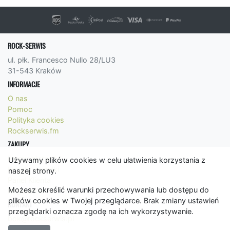
ROCK-SERWIS
ul. płk. Francesco Nullo 28/LU3
31-543 Kraków
INFORMACJE
O nas
Pomoc
Polityka cookies
Rockserwis.fm
ZAKUPY
Formy płatności
Używamy plików cookies w celu ułatwienia korzystania z
Koszty wysyłki
naszej strony.
Panel Klienta
Możesz określić warunki przechowywania lub dostępu do
Regulamin
plików cookies w Twojej przeglądarce. Brak zmiany ustawień
KONTAKT
przeglądarki oznacza zgodę na ich wykorzystywanie.
bok@rockserwis.pl