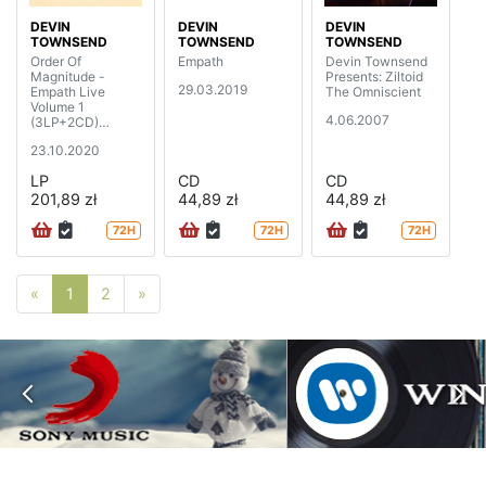
DEVIN
DEVIN
DEVIN
TOWNSEND
TOWNSEND
TOWNSEND
Order Of
Empath
Devin Townsend
Magnitude -
Presents: Ziltoid
29.03.2019
Empath Live
The Omniscient
Volume 1
4.06.2007
(3LP+2CD)
(limited edition
23.10.2020
boxset)
LP
CD
CD
201,89 zł
44,89 zł
44,89 zł
72H
72H
72H
Poprzednia strona
Następna strona
«
1
2
»