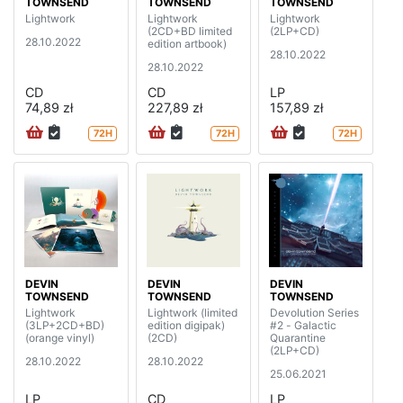
TOWNSEND
TOWNSEND
TOWNSEND
Lightwork
Lightwork
Lightwork
(2CD+BD limited
(2LP+CD)
28.10.2022
edition artbook)
28.10.2022
28.10.2022
CD
CD
LP
74,89 zł
227,89 zł
157,89 zł
72H
72H
72H
DEVIN
DEVIN
DEVIN
TOWNSEND
TOWNSEND
TOWNSEND
Lightwork
Lightwork (limited
Devolution Series
(3LP+2CD+BD)
edition digipak)
#2 - Galactic
(orange vinyl)
(2CD)
Quarantine
(2LP+CD)
28.10.2022
28.10.2022
25.06.2021
LP
CD
LP