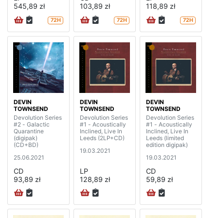
545,89 zł
103,89 zł
118,89 zł
72H
72H
72H
DEVIN
DEVIN
DEVIN
TOWNSEND
TOWNSEND
TOWNSEND
Devolution Series
Devolution Series
Devolution Series
#2 - Galactic
#1 - Acoustically
#1 - Acoustically
Quarantine
Inclined, Live In
Inclined, Live In
(digipak)
Leeds (2LP+CD)
Leeds (limited
(CD+BD)
edition digipak)
19.03.2021
25.06.2021
19.03.2021
CD
LP
CD
93,89 zł
128,89 zł
59,89 zł