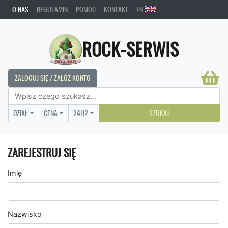
O NAS
REGULAMIN
POMOC
KONTAKT
EN
ROCK-SERWIS
ZALOGUJ SIĘ / ZAŁÓŻ KONTO
DZIAŁ
CENA
24H?
SZUKAJ
ZAREJESTRUJ SIĘ
Imię
Nazwisko