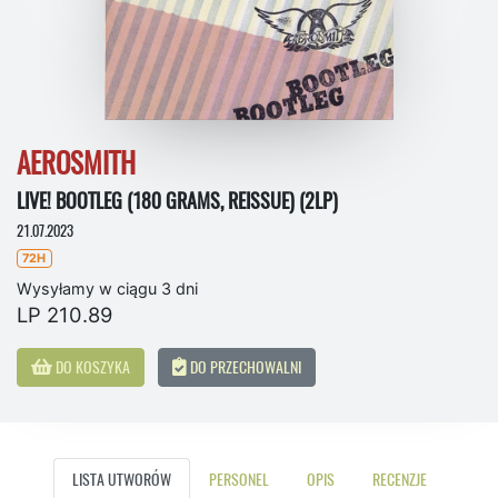
AEROSMITH
LIVE! BOOTLEG (180 GRAMS, REISSUE) (2LP)
21.07.2023
72H
Wysyłamy w ciągu 3 dni
LP 210.89
DO KOSZYKA
DO PRZECHOWALNI
LISTA UTWORÓW
PERSONEL
OPIS
RECENZJE