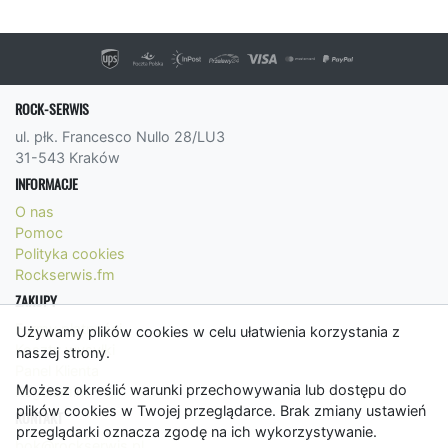
ROCK-SERWIS
ul. płk. Francesco Nullo 28/LU3
31-543 Kraków
INFORMACJE
O nas
Pomoc
Polityka cookies
Rockserwis.fm
ZAKUPY
Formy płatności
Używamy plików cookies w celu ułatwienia korzystania z
Koszty wysyłki
naszej strony.
Panel Klienta
Możesz określić warunki przechowywania lub dostępu do
Regulamin
plików cookies w Twojej przeglądarce. Brak zmiany ustawień
KONTAKT
przeglądarki oznacza zgodę na ich wykorzystywanie.
bok@rockserwis.pl