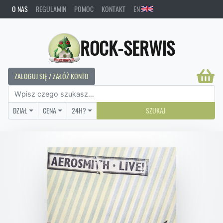
O NAS
REGULAMIN
POMOC
KONTAKT
EN
ROCK-SERWIS
ZALOGUJ SIĘ / ZAŁÓŻ KONTO
DZIAŁ
CENA
24H?
SZUKAJ