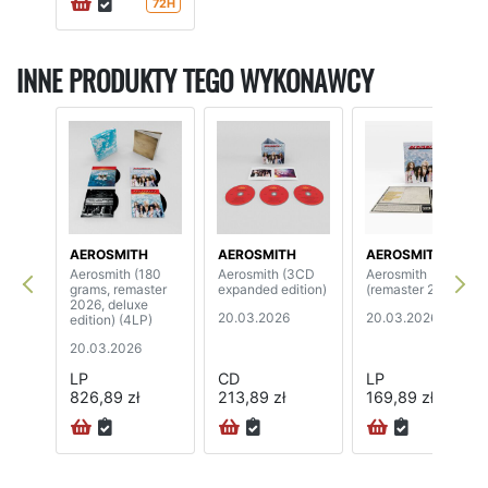
72H
INNE PRODUKTY TEGO WYKONAWCY
AEROSMITH
AEROSMITH
AEROSMITH
Aerosmith (180
Aerosmith (3CD
Aerosmith
grams, remaster
expanded edition)
(remaster 2026)
2026, deluxe
20.03.2026
20.03.2026
edition) (4LP)
20.03.2026
LP
CD
LP
826,89 zł
213,89 zł
169,89 zł