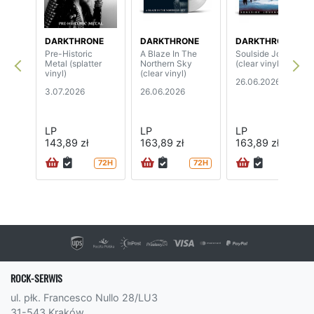
DARKTHRONE
DARKTHRONE
DARKTHRONE
Pre-Historic
A Blaze In The
Soulside Journey
Metal (splatter
Northern Sky
(clear vinyl)
vinyl)
(clear vinyl)
26.06.2026
3.07.2026
26.06.2026
LP
LP
LP
143,89 zł
163,89 zł
163,89 zł
72H
72H
72H
ROCK-SERWIS
ul. płk. Francesco Nullo 28/LU3
31-543 Kraków