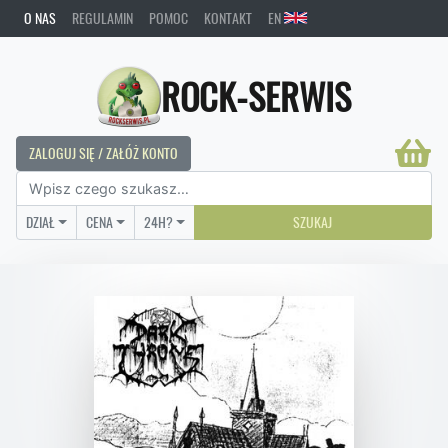
O NAS
REGULAMIN
POMOC
KONTAKT
EN
ROCK-SERWIS
ZALOGUJ SIĘ / ZAŁÓŻ KONTO
DZIAŁ
CENA
24H?
SZUKAJ