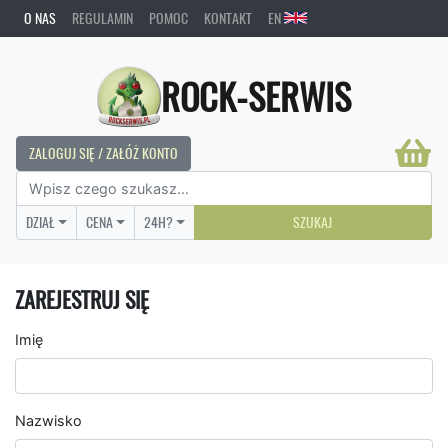
O NAS
REGULAMIN
POMOC
KONTAKT
EN
ROCK-SERWIS
ZALOGUJ SIĘ / ZAŁÓŻ KONTO
DZIAŁ
CENA
24H?
SZUKAJ
ZAREJESTRUJ SIĘ
Imię
Nazwisko