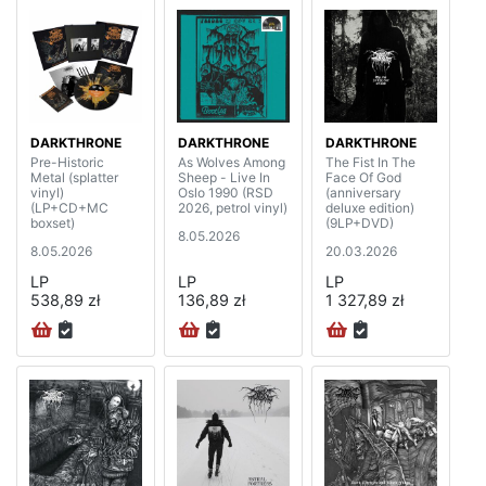
DARKTHRONE
DARKTHRONE
DARKTHRONE
Pre-Historic
As Wolves Among
The Fist In The
Metal (splatter
Sheep - Live In
Face Of God
vinyl)
Oslo 1990 (RSD
(anniversary
(LP+CD+MC
2026, petrol vinyl)
deluxe edition)
boxset)
(9LP+DVD)
8.05.2026
8.05.2026
20.03.2026
LP
LP
LP
538,89 zł
136,89 zł
1 327,89 zł