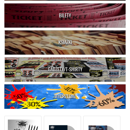
BILETY
KSIĄŻKI
GADŻETY/T-SHIRTY
WYPRZEDAŻ