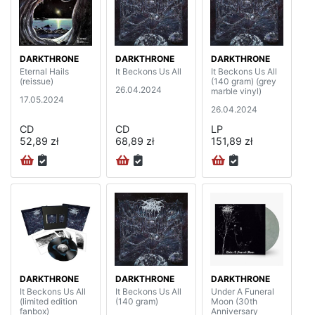
DARKTHRONE
DARKTHRONE
DARKTHRONE
Eternal Hails
It Beckons Us All
It Beckons Us All
(reissue)
(140 gram) (grey
26.04.2024
marble vinyl)
17.05.2024
26.04.2024
CD
CD
LP
52,89 zł
68,89 zł
151,89 zł
DARKTHRONE
DARKTHRONE
DARKTHRONE
It Beckons Us All
It Beckons Us All
Under A Funeral
(limited edition
(140 gram)
Moon (30th
fanbox)
Anniversary