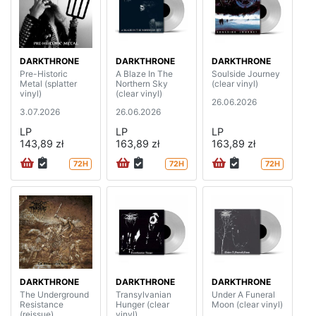
DARKTHRONE
DARKTHRONE
DARKTHRONE
Pre-Historic
A Blaze In The
Soulside Journey
Metal (splatter
Northern Sky
(clear vinyl)
vinyl)
(clear vinyl)
26.06.2026
3.07.2026
26.06.2026
LP
LP
LP
143,89 zł
163,89 zł
163,89 zł
72H
72H
72H
DARKTHRONE
DARKTHRONE
DARKTHRONE
The Underground
Transylvanian
Under A Funeral
Resistance
Hunger (clear
Moon (clear vinyl)
(reissue)
vinyl)