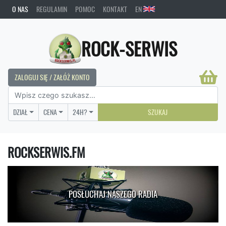
O NAS
REGULAMIN
POMOC
KONTAKT
EN
ROCK-SERWIS
ZALOGUJ SIĘ / ZAŁÓŻ KONTO
DZIAŁ
CENA
24H?
SZUKAJ
ROCKSERWIS.FM
POSŁUCHAJ NASZEGO RADIA