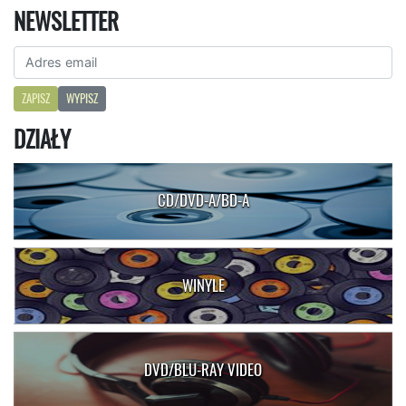
NEWSLETTER
ZAPISZ
WYPISZ
DZIAŁY
CD/DVD-A/BD-A
WINYLE
DVD/BLU-RAY VIDEO