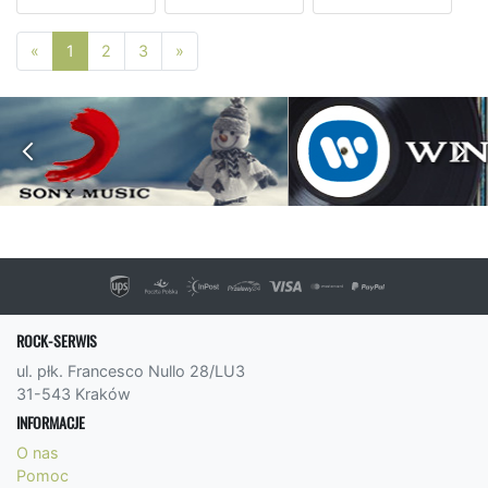
Poprzednia strona
Następna strona
«
1
2
3
»
ROCK-SERWIS
ul. płk. Francesco Nullo 28/LU3
31-543 Kraków
INFORMACJE
O nas
Pomoc