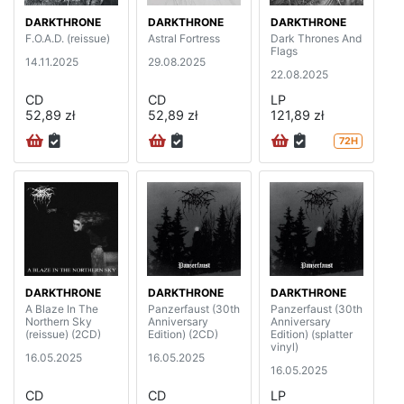
DARKTHRONE
DARKTHRONE
DARKTHRONE
F.O.A.D. (reissue)
Astral Fortress
Dark Thrones And
Flags
14.11.2025
29.08.2025
22.08.2025
CD
CD
LP
52,89 zł
52,89 zł
121,89 zł
72H
DARKTHRONE
DARKTHRONE
DARKTHRONE
A Blaze In The
Panzerfaust (30th
Panzerfaust (30th
Northern Sky
Anniversary
Anniversary
(reissue) (2CD)
Edition) (2CD)
Edition) (splatter
vinyl)
16.05.2025
16.05.2025
16.05.2025
CD
CD
LP