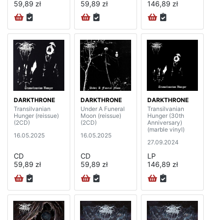
59,89 zł
59,89 zł
146,89 zł
DARKTHRONE
DARKTHRONE
DARKTHRONE
Transilvanian
Under A Funeral
Transilvanian
Hunger (reissue)
Moon (reissue)
Hunger (30th
(2CD)
(2CD)
Anniversary)
(marble vinyl)
16.05.2025
16.05.2025
27.09.2024
CD
CD
LP
59,89 zł
59,89 zł
146,89 zł