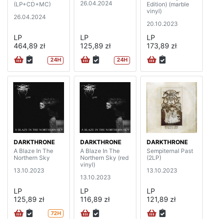
26.04.2024
(LP+CD+MC)
Edition) (marble
vinyl)
26.04.2024
20.10.2023
LP
LP
LP
464,89 zł
125,89 zł
173,89 zł
24H
24H
DARKTHRONE
DARKTHRONE
DARKTHRONE
A Blaze In The
A Blaze In The
Sempiternal Past
Northern Sky
Northern Sky (red
(2LP)
vinyl)
13.10.2023
13.10.2023
13.10.2023
LP
LP
LP
125,89 zł
116,89 zł
121,89 zł
72H