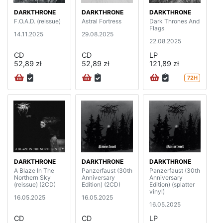
DARKTHRONE
DARKTHRONE
DARKTHRONE
F.O.A.D. (reissue)
Astral Fortress
Dark Thrones And
Flags
14.11.2025
29.08.2025
22.08.2025
CD
CD
LP
52,89 zł
52,89 zł
121,89 zł
72H
DARKTHRONE
DARKTHRONE
DARKTHRONE
A Blaze In The
Panzerfaust (30th
Panzerfaust (30th
Northern Sky
Anniversary
Anniversary
(reissue) (2CD)
Edition) (2CD)
Edition) (splatter
vinyl)
16.05.2025
16.05.2025
16.05.2025
CD
CD
LP