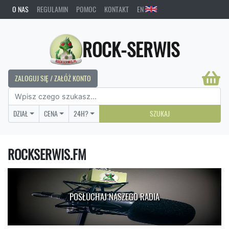
O NAS
REGULAMIN
POMOC
KONTAKT
EN
ROCK-SERWIS
ZALOGUJ SIĘ / ZAŁÓŻ KONTO
DZIAŁ
CENA
24H?
SZUKAJ
ROCKSERWIS.FM
POSŁUCHAJ NASZEGO RADIA