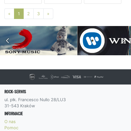
Poprzednia strona
Następna strona
«
1
2
3
»
ROCK-SERWIS
ul. płk. Francesco Nullo 28/LU3
31-543 Kraków
INFORMACJE
O nas
Pomoc