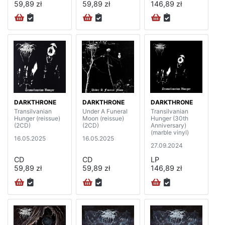
59,89 zł
59,89 zł
146,89 zł
DARKTHRONE
DARKTHRONE
DARKTHRONE
Transilvanian
Under A Funeral
Transilvanian
Hunger (reissue)
Moon (reissue)
Hunger (30th
(2CD)
(2CD)
Anniversary)
(marble vinyl)
16.05.2025
16.05.2025
27.09.2024
CD
CD
LP
59,89 zł
59,89 zł
146,89 zł