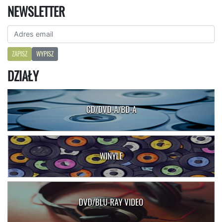
NEWSLETTER
ZAPISZ
WYPISZ
DZIAŁY
CD/DVD-A/BD-A
WINYLE
DVD/BLU-RAY VIDEO