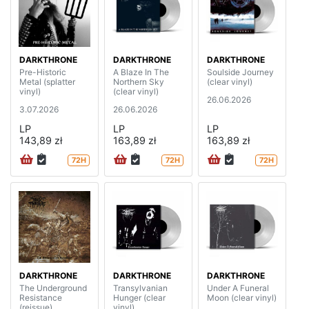
DARKTHRONE
DARKTHRONE
DARKTHRONE
Pre-Historic
A Blaze In The
Soulside Journey
Metal (splatter
Northern Sky
(clear vinyl)
vinyl)
(clear vinyl)
26.06.2026
3.07.2026
26.06.2026
LP
LP
LP
143,89 zł
163,89 zł
163,89 zł
72H
72H
72H
DARKTHRONE
DARKTHRONE
DARKTHRONE
The Underground
Transylvanian
Under A Funeral
Resistance
Hunger (clear
Moon (clear vinyl)
(reissue)
vinyl)