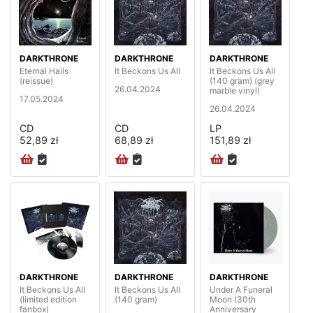
DARKTHRONE
DARKTHRONE
DARKTHRONE
Eternal Hails
It Beckons Us All
It Beckons Us All
(reissue)
(140 gram) (grey
26.04.2024
marble vinyl)
17.05.2024
26.04.2024
CD
CD
LP
52,89 zł
68,89 zł
151,89 zł
DARKTHRONE
DARKTHRONE
DARKTHRONE
It Beckons Us All
It Beckons Us All
Under A Funeral
(limited edition
(140 gram)
Moon (30th
fanbox)
Anniversary