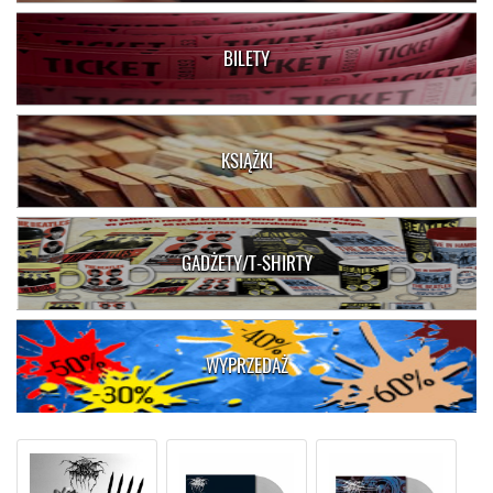
BILETY
KSIĄŻKI
GADŻETY/T-SHIRTY
WYPRZEDAŻ