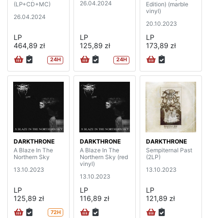
26.04.2024
(LP+CD+MC)
Edition) (marble
vinyl)
26.04.2024
20.10.2023
LP
LP
LP
464,89 zł
125,89 zł
173,89 zł
24H
24H
DARKTHRONE
DARKTHRONE
DARKTHRONE
A Blaze In The
A Blaze In The
Sempiternal Past
Northern Sky
Northern Sky (red
(2LP)
vinyl)
13.10.2023
13.10.2023
13.10.2023
LP
LP
LP
125,89 zł
116,89 zł
121,89 zł
72H