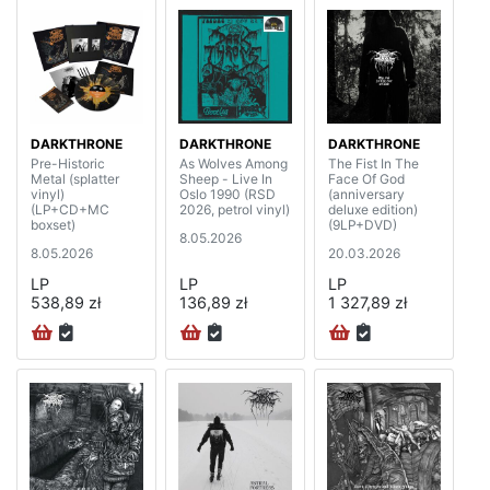
DARKTHRONE
DARKTHRONE
DARKTHRONE
Pre-Historic
As Wolves Among
The Fist In The
Metal (splatter
Sheep - Live In
Face Of God
vinyl)
Oslo 1990 (RSD
(anniversary
(LP+CD+MC
2026, petrol vinyl)
deluxe edition)
boxset)
(9LP+DVD)
8.05.2026
8.05.2026
20.03.2026
LP
LP
LP
538,89 zł
136,89 zł
1 327,89 zł