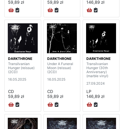
59,89 zł
59,89 zł
146,89 zł
DARKTHRONE
DARKTHRONE
DARKTHRONE
Transilvanian
Under A Funeral
Transilvanian
Hunger (reissue)
Moon (reissue)
Hunger (30th
(2CD)
(2CD)
Anniversary)
(marble vinyl)
16.05.2025
16.05.2025
27.09.2024
CD
CD
LP
59,89 zł
59,89 zł
146,89 zł