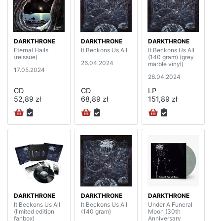
DARKTHRONE
DARKTHRONE
DARKTHRONE
Eternal Hails
It Beckons Us All
It Beckons Us All
(reissue)
(140 gram) (grey
26.04.2024
marble vinyl)
17.05.2024
26.04.2024
CD
CD
LP
52,89 zł
68,89 zł
151,89 zł
DARKTHRONE
DARKTHRONE
DARKTHRONE
It Beckons Us All
It Beckons Us All
Under A Funeral
(limited edition
(140 gram)
Moon (30th
fanbox)
Anniversary