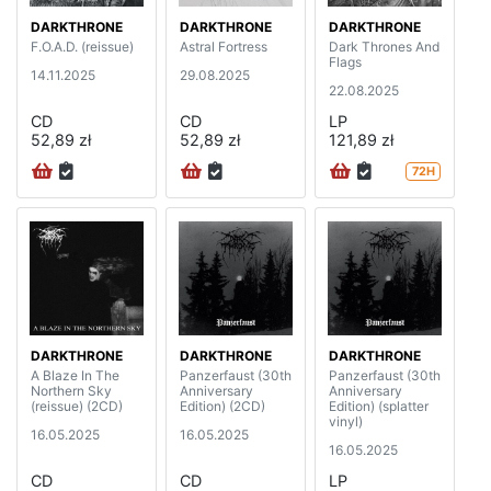
DARKTHRONE
DARKTHRONE
DARKTHRONE
F.O.A.D. (reissue)
Astral Fortress
Dark Thrones And
Flags
14.11.2025
29.08.2025
22.08.2025
CD
CD
LP
52,89 zł
52,89 zł
121,89 zł
72H
DARKTHRONE
DARKTHRONE
DARKTHRONE
A Blaze In The
Panzerfaust (30th
Panzerfaust (30th
Northern Sky
Anniversary
Anniversary
(reissue) (2CD)
Edition) (2CD)
Edition) (splatter
vinyl)
16.05.2025
16.05.2025
16.05.2025
CD
CD
LP