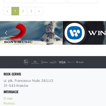
Poprzednia strona
Następna strona
«
1
2
3
»
ROCK-SERWIS
ul. płk. Francesco Nullo 28/LU3
31-543 Kraków
INFORMACJE
O nas
Pomoc