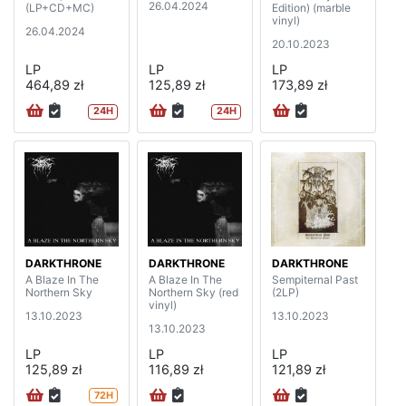
26.04.2024
(LP+CD+MC)
Edition) (marble
vinyl)
26.04.2024
20.10.2023
LP
LP
LP
464,89 zł
125,89 zł
173,89 zł
24H
24H
DARKTHRONE
DARKTHRONE
DARKTHRONE
A Blaze In The
A Blaze In The
Sempiternal Past
Northern Sky
Northern Sky (red
(2LP)
vinyl)
13.10.2023
13.10.2023
13.10.2023
LP
LP
LP
125,89 zł
116,89 zł
121,89 zł
72H