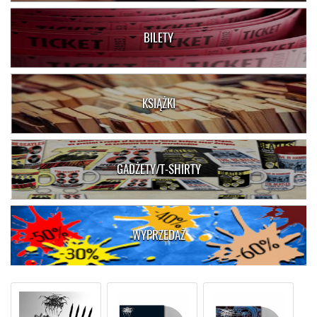
BILETY
KSIĄŻKI
GADŻETY/T-SHIRTY
WYPRZEDAŻ