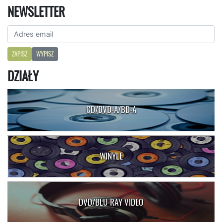
NEWSLETTER
ZAPISZ
WYPISZ
DZIAŁY
CD/DVD-A/BD-A
WINYLE
DVD/BLU-RAY VIDEO