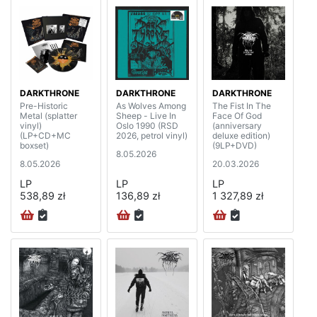
DARKTHRONE
DARKTHRONE
DARKTHRONE
Pre-Historic
As Wolves Among
The Fist In The
Metal (splatter
Sheep - Live In
Face Of God
vinyl)
Oslo 1990 (RSD
(anniversary
(LP+CD+MC
2026, petrol vinyl)
deluxe edition)
boxset)
(9LP+DVD)
8.05.2026
8.05.2026
20.03.2026
LP
LP
LP
538,89 zł
136,89 zł
1 327,89 zł