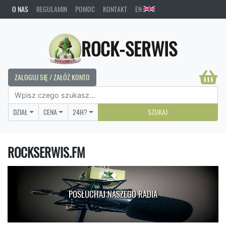
O NAS
REGULAMIN
POMOC
KONTAKT
EN
ROCK-SERWIS
ZALOGUJ SIĘ / ZAŁÓŻ KONTO
DZIAŁ
CENA
24H?
SZUKAJ
ROCKSERWIS.FM
POSŁUCHAJ NASZEGO RADIA