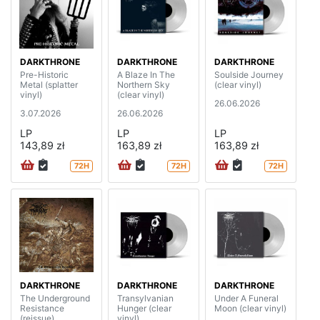
DARKTHRONE
DARKTHRONE
DARKTHRONE
Pre-Historic
A Blaze In The
Soulside Journey
Metal (splatter
Northern Sky
(clear vinyl)
vinyl)
(clear vinyl)
26.06.2026
3.07.2026
26.06.2026
LP
LP
LP
143,89 zł
163,89 zł
163,89 zł
72H
72H
72H
DARKTHRONE
DARKTHRONE
DARKTHRONE
The Underground
Transylvanian
Under A Funeral
Resistance
Hunger (clear
Moon (clear vinyl)
(reissue)
vinyl)