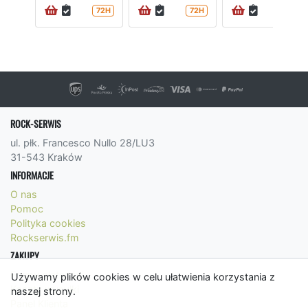
72H
72H
72H
ROCK-SERWIS
ul. płk. Francesco Nullo 28/LU3
31-543 Kraków
INFORMACJE
O nas
Pomoc
Polityka cookies
Rockserwis.fm
ZAKUPY
Formy płatności
Używamy plików cookies w celu ułatwienia korzystania z
Koszty wysyłki
naszej strony.
Panel Klienta