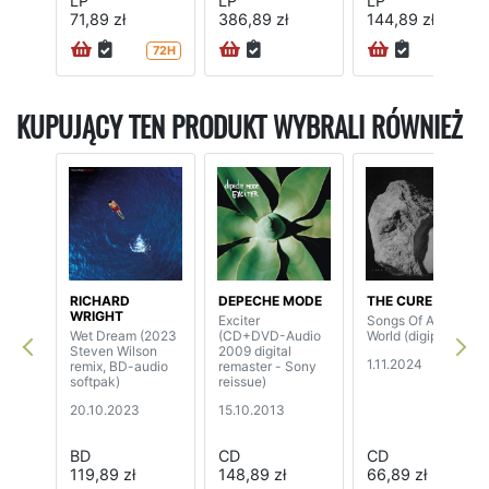
LP
LP
LP
71,89 zł
386,89 zł
144,89 zł
72H
KUPUJĄCY TEN PRODUKT WYBRALI RÓWNIEŻ
RICHARD
DEPECHE MODE
THE CURE
WRIGHT
Exciter
Songs Of A Lost
Wet Dream (2023
(CD+DVD-Audio
World (digipak)
Steven Wilson
2009 digital
1.11.2024
remix, BD-audio
remaster - Sony
softpak)
reissue)
20.10.2023
15.10.2013
BD
CD
CD
119,89 zł
148,89 zł
66,89 zł