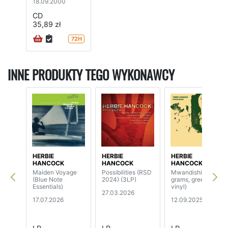
18.09.2000
CD
35,89 zł
72H
INNE PRODUKTY TEGO WYKONAWCY
HERBIE
HERBIE
HERBIE
HANCOCK
HANCOCK
HANCOCK
Maiden Voyage
Possibilities (RSD
Mwandishi (180
(Blue Note
2024) (3LP)
grams, green
Essentials)
vinyl)
27.03.2026
17.07.2026
12.09.2025