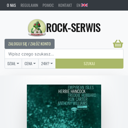
O NAS
REGULAMIN
POMOC
KONTAKT
EN
ROCK-SERWIS
ZALOGUJ SIĘ / ZAŁÓŻ KONTO
DZIAŁ
CENA
24H?
SZUKAJ