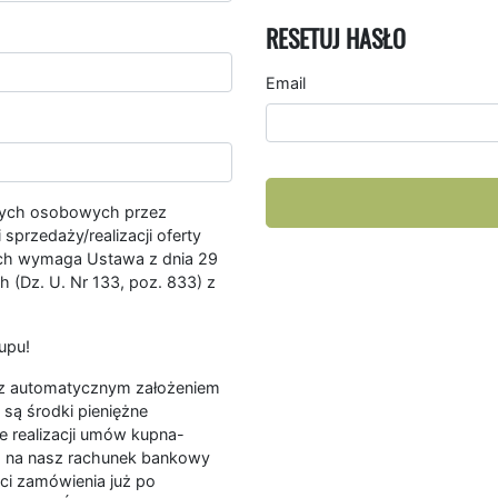
RESETUJ HASŁO
Email
nych osobowych przez
przedaży/realizacji oferty
ych wymaga Ustawa z dnia 29
 (Dz. U. Nr 133, poz. 833) z
upu!
ę z automatycznym założeniem
są środki pieniężne
e realizacji umów kupna-
a na nasz rachunek bankowy
ści zamówienia już po