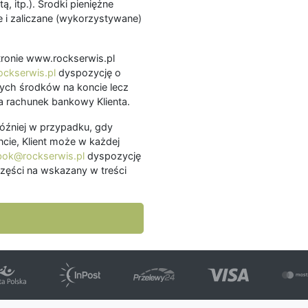
ą, itp.). Środki pieniężne
 i zaliczane (wykorzystywane)
.
 stronie www.rockserwis.pl
ckserwis.pl
dyspozycję o
ch środków na koncie lecz
 rachunek bankowy Klienta.
później w przypadku, gdy
cie, Klient może w każdej
bok@rockserwis.pl
dyspozycję
zęści na wskazany w treści