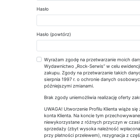
Hasło
Hasło (powtórz)
Wyrażam zgodę na przetwarzanie moich da
Wydawnictwo „Rock-Serwis” w celu ewidencji s
zakupu. Zgody na przetwarzanie takich dan
sierpnia 1997 r. o ochronie danych osobowych
późniejszymi zmianami.
Brak zgody uniemożliwia realizację oferty zak
UWAGA! Utworzenie Profilu Klienta wiąże si
konta Klienta. Na koncie tym przechowywane 
niewykorzystane z różnych przyczyn w czasi
sprzedaży (zbyt wysoka należność wpłacon
przy płatności przelewem), rezygnacja z czę