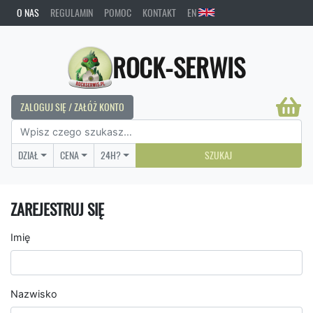
O NAS
REGULAMIN
POMOC
KONTAKT
EN
ROCK-SERWIS
ZALOGUJ SIĘ / ZAŁÓŻ KONTO
DZIAŁ
CENA
24H?
SZUKAJ
ZAREJESTRUJ SIĘ
Imię
Nazwisko