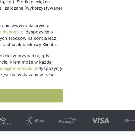
ą, itp.). Środki pieniężne
 i zaliczane (wykorzystywane)
.
 stronie www.rockserwis.pl
ckserwis.pl
dyspozycję o
ch środków na koncie lecz
 rachunek bankowy Klienta.
później w przypadku, gdy
cie, Klient może w każdej
bok@rockserwis.pl
dyspozycję
zęści na wskazany w treści