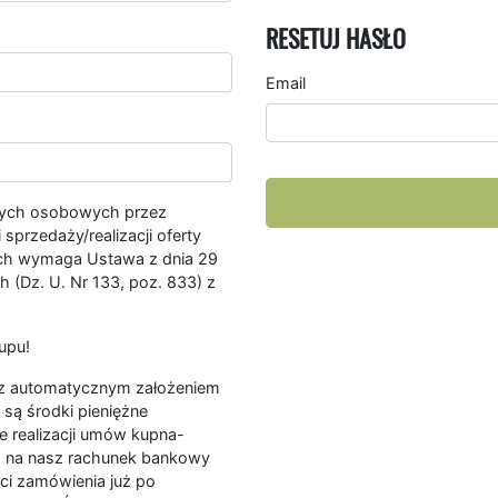
RESETUJ HASŁO
Email
nych osobowych przez
przedaży/realizacji oferty
ych wymaga Ustawa z dnia 29
 (Dz. U. Nr 133, poz. 833) z
upu!
ę z automatycznym założeniem
są środki pieniężne
e realizacji umów kupna-
a na nasz rachunek bankowy
ści zamówienia już po