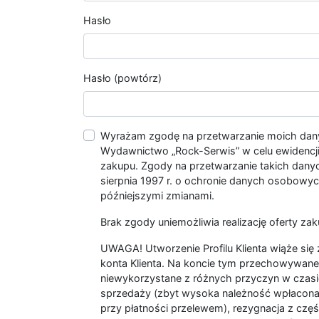
Hasło
Hasło (powtórz)
Wyrażam zgodę na przetwarzanie moich da
Wydawnictwo „Rock-Serwis” w celu ewidencji s
zakupu. Zgody na przetwarzanie takich dan
sierpnia 1997 r. o ochronie danych osobowych
późniejszymi zmianami.
Brak zgody uniemożliwia realizację oferty zak
UWAGA! Utworzenie Profilu Klienta wiąże si
konta Klienta. Na koncie tym przechowywane 
niewykorzystane z różnych przyczyn w czasi
sprzedaży (zbyt wysoka należność wpłacon
przy płatności przelewem), rezygnacja z czę