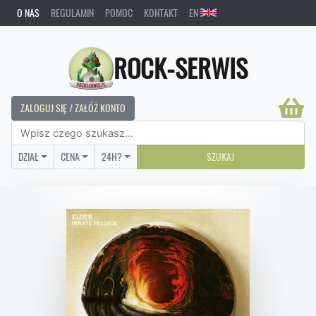
O NAS
REGULAMIN
POMOC
KONTAKT
EN
ROCK-SERWIS
ZALOGUJ SIĘ / ZAŁÓŻ KONTO
DZIAŁ
CENA
24H?
SZUKAJ