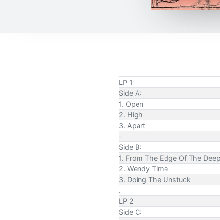
LP 1
Side A:
1. Open
2. High
3. Apart
-
Side B:
1. From The Edge Of The Dee
2. Wendy Time
3. Doing The Unstuck
.
LP 2
Side C: