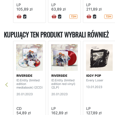
LP
LP
LP
105,89 zł
63,89 zł
211,89 zł
72H
72H
KUPUJĄCY TEN PRODUKT WYBRALI RÓWNIEŻ
RIVERSIDE
RIVERSIDE
IGGY POP
ID.Entity (limited
ID.Entity (limited
Every Loser
edition
edition red vinyl)
13.01.2023
mediabook) (2CD)
(2LP)
20.01.2023
20.01.2023
CD
LP
LP
54,89 zł
162,89 zł
127,89 zł