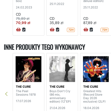
box)
deluxe edition)
25.11.2022
24.02.2023
25.11.2022
CD
75,89 zł
CD
CD
70,99 zł
35,89 zł
87,89 zł
72H
72H
INNE PRODUKTY TEGO WYKONAWCY
THE CURE
THE CURE
THE CURE
The Peel
Boys Don't Cry
Greatest Hits
Sessions 1978
(86 mix,
(Record Store
anniversary
Day 2026
17.07.2026
edition) (12”EP)
exclusive) (2LP)
21.04.2026
18.04.2026