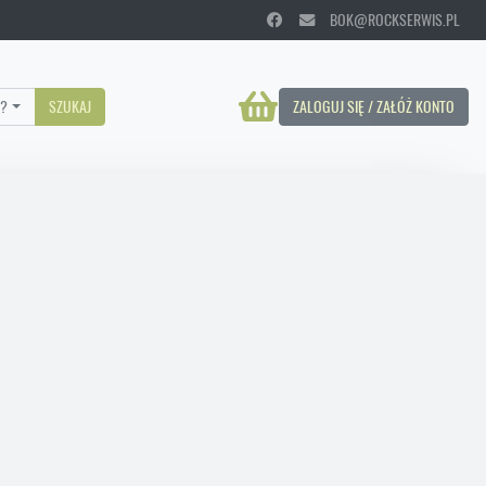
BOK@ROCKSERWIS.PL
?
SZUKAJ
ZALOGUJ SIĘ / ZAŁÓŻ KONTO