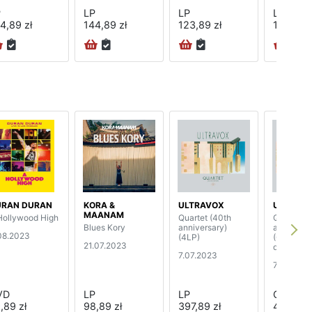
P
LP
LP
LP
4,89 zł
144,89 zł
123,89 zł
144,89 z
URAN DURAN
KORA &
ULTRAVOX
ULTRAV
MAANAM
Hollywood High
Quartet (40th
Quartet (
Blues Kory
anniversary)
anniversa
08.2023
(4LP)
(6CD+DV
21.07.2023
deluxe edi
7.07.2023
7.07.2023
VD
LP
LP
CD
,89 zł
98,89 zł
397,89 zł
420,89 