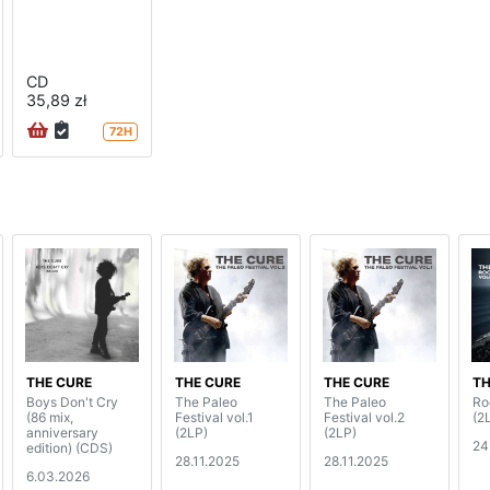
CD
35,89 zł
72H
THE CURE
THE CURE
THE CURE
TH
Boys Don't Cry
The Paleo
The Paleo
Ro
(86 mix,
Festival vol.1
Festival vol.2
(2
anniversary
(2LP)
(2LP)
24
edition) (CDS)
28.11.2025
28.11.2025
6.03.2026