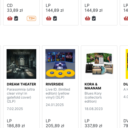
CD
LP
LP
L
33,89 zł
144,89 zł
144,89 zł
14
72H
DREAM THEATER
RIVERSIDE
KORA &
D
MAANAM
Parasomnia (ultra
Live ID. (limited
A 
clear vinyl in
editon) (yellow
Blues Kory
4.
gatefold cover)
vinyl) (3LP)
(collector’s
(2LP)
edition)
24.01.2025
7.02.2025
18.08.2023
LP
LP
LP
D
186,89 zł
205,89 zł
337,89 zł
79