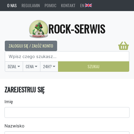
O NAS
REGULAMIN
POMOC
KONTAKT
EN
ROCK-SERWIS
ZALOGUJ SIĘ / ZAŁÓŻ KONTO
DZIAŁ
CENA
24H?
SZUKAJ
ZAREJESTRUJ SIĘ
Imię
Nazwisko