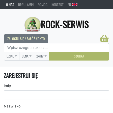
O NAS
REGULAMIN
POMOC
KONTAKT
EN
ROCK-SERWIS
ZALOGUJ SIĘ / ZAŁÓŻ KONTO
DZIAŁ
CENA
24H?
SZUKAJ
ZAREJESTRUJ SIĘ
Imię
Nazwisko