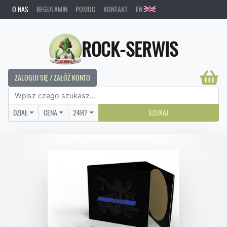
O NAS
REGULAMIN
POMOC
KONTAKT
EN
ROCK-SERWIS
ZALOGUJ SIĘ / ZAŁÓŻ KONTO
DZIAŁ
CENA
24H?
SZUKAJ