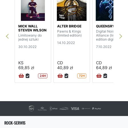
MICK WALL
ALTER BRIDGE
QUEENSRYCHE
STEVEN WILSON
Pawns & Kings
Digital Noise
Limitowany do
(limited edition)
Alliance (limited
jednej sztuki
edition digipak)
14.10.2022
30.10.2022
7.10.2022
KS
CD
CD
69,85 zł
40,89 zł
64,89 zł
24H
72H
72H
ROCK-SERWIS