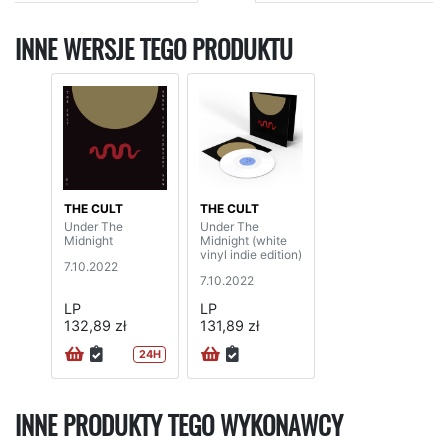
INNE WERSJE TEGO PRODUKTU
THE CULT
THE CULT
Under The
Under The
Midnight
Midnight (white
vinyl indie edition)
7.10.2022
7.10.2022
LP
LP
132,89 zł
131,89 zł
24H
INNE PRODUKTY TEGO WYKONAWCY