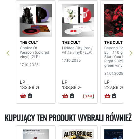
THE CULT
THE CULT
THE CULT
Choice Of
Hidden City (red /
Beyond Good And
Weapon (colored
white vinyl) (2LP)
Evil (140 grams,
vinyl) (2LP)
Start Your Ear Off
17.10.2025
Right 2025, red /
17.10.2025
green vinyl) (2LP)
31.01.2025
LP
LP
LP
133,89 zł
133,89 zł
227,89 zł
24H
72H
KUPUJĄCY TEN PRODUKT WYBRALI RÓWNIEŻ