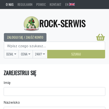
O NAS
REGULAMIN
POMOC
KONTAKT
EN
ROCK-SERWIS
ZALOGUJ SIĘ / ZAŁÓŻ KONTO
DZIAŁ
CENA
24H?
SZUKAJ
ZAREJESTRUJ SIĘ
Imię
Nazwisko