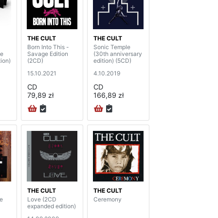
THE CULT
THE CULT
Born Into This -
Sonic Temple
te
Savage Edition
(30th anniversary
tion)
(2CD)
edition) (5CD)
15.10.2021
4.10.2019
CD
CD
79,89 zł
166,89 zł
THE CULT
THE CULT
he
Love (2CD
Ceremony
expanded edition)