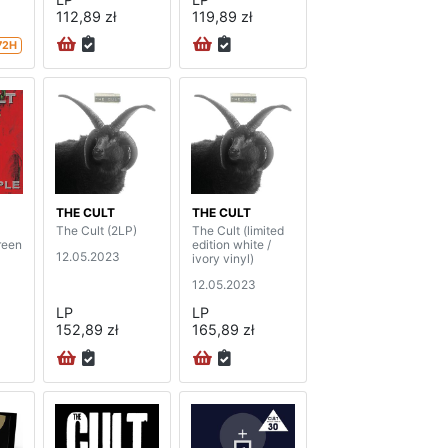
112,89 zł
119,89 zł
72H
THE CULT
THE CULT
The Cult (2LP)
The Cult (limited
reen
edition white /
12.05.2023
ivory vinyl)
12.05.2023
LP
LP
152,89 zł
165,89 zł