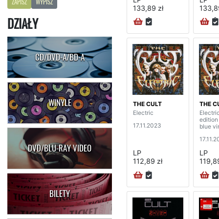
ZAPISZ
WYPISZ
133,89 zł
133,8
DZIAŁY
CD/DVD-A/BD-A
WINYLE
THE CULT
THE C
Electric
Electri
editio
17.11.2023
blue vi
17.11.
DVD/BLU-RAY VIDEO
LP
LP
112,89 zł
119,89
BILETY