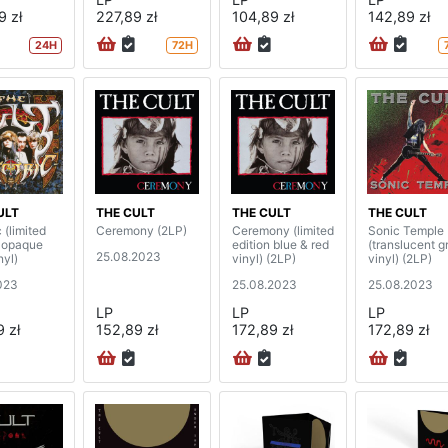
9 zł
227,89 zł
104,89 zł
142,89 zł
24H
72H
ULT
THE CULT
THE CULT
THE CULT
c (limited
Ceremony (2LP)
Ceremony (limited
Sonic Temple
n opaque
edition blue & red
(translucent g
25.08.2023
nyl)
vinyl) (2LP)
vinyl) (2LP)
2023
25.08.2023
25.08.2023
LP
LP
LP
 zł
152,89 zł
172,89 zł
172,89 zł