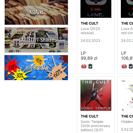
KSIĄŻKI
THE CULT
THE C
Love (2023
Love (
reissue)
red vin
GADŻETY/T-SHIRTY
24.02.2023
24.02.
LP
LP
99,89 zł
106,8
WYPRZEDAŻ
THE CULT
THE C
Sonic Temple
Hidden
(30th anniversary
5.02.2
edition) (2LP)