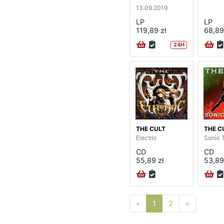
13.09.2019
LP
LP
119,89 zł
68,89
24H
THE CULT
THE C
Electric
Sonic 
CD
CD
55,89 zł
53,89
Poprzednia strona
Następna 
«
1
2
»