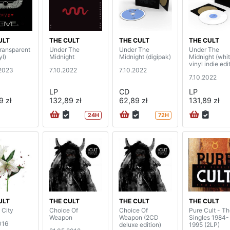
ULT
THE CULT
THE CULT
THE CULT
transparent
Under The
Under The
Under The
yl)
Midnight
Midnight (digipak)
Midnight (whi
vinyl indie edi
2023
7.10.2022
7.10.2022
7.10.2022
LP
CD
LP
9 zł
132,89 zł
62,89 zł
131,89 zł
24H
72H
ULT
THE CULT
THE CULT
THE CULT
 City
Choice Of
Choice Of
Pure Cult - T
Weapon
Weapon (2CD
Singles 1984-
016
deluxe edition)
1995 (2LP)