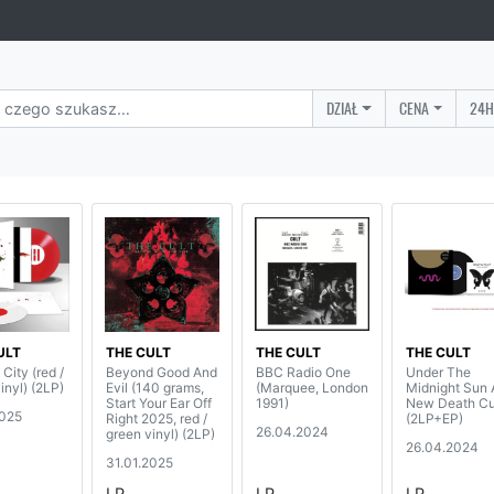
DZIAŁ
CENA
24H
ULT
THE CULT
THE CULT
THE CULT
City (red /
Beyond Good And
BBC Radio One
Under The
inyl) (2LP)
Evil (140 grams,
(Marquee, London
Midnight Sun
Start Your Ear Off
1991)
New Death Cu
2025
Right 2025, red /
(2LP+EP)
26.04.2024
green vinyl) (2LP)
26.04.2024
31.01.2025
LP
LP
LP