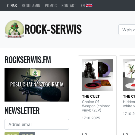
O NAS
REGULAMIN
POMOC
KONTAKT
EN
ROCK-SERWIS
ROCKSERWIS.FM
POSŁUCHAJ NASZEGO RADIA
THE CULT
THE C
Choice Of
Hidden 
Weapon (colored
white v
NEWSLETTER
vinyl) (2LP)
17.10.
17.10.2025
LP
LP