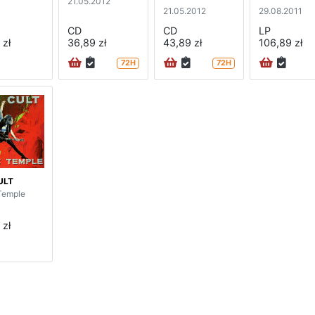
21.05.2012
21.05.2012
29.08.2011
CD
CD
LP
 zł
36,89 zł
43,89 zł
106,89 zł
72H
72H
ULT
Temple
 zł
strona