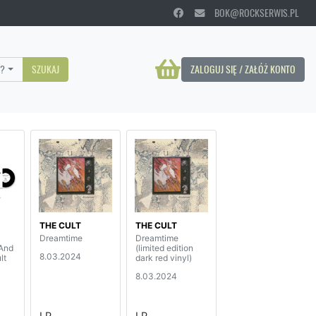
BOK@ROCKSERWIS.PL
?
SZUKAJ
ZALOGUJ SIĘ / ZAŁÓŻ KONTO
THE CULT
THE CULT
Dreamtime
Dreamtime
 And
(limited edition
8.03.2024
lt
dark red vinyl)
8.03.2024
LP
LP