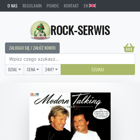
O NAS
REGULAMIN
POMOC
KONTAKT
EN
ROCK-SERWIS
ZALOGUJ SIĘ / ZAŁÓŻ KONTO
DZIAŁ
CENA
24H?
SZUKAJ