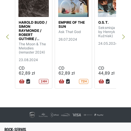
HAROLD BUDD /
EMPIRE OF THE
O.S.T.
SIMON
SUN
Seksmisja (music
RAYMONDE /
Ask That God
by Henryk
ROBERT
Kuźniak)
GUTHRIE /
26.07.2024
ELIZABETH
24.05.2024
The Moon & The
FRASER
Melodies
(remaster 2024)
23.08.2024
CD
CD
CD
62,89 zł
62,89 zł
44,89 zł
24H
72H
ROCK-SERWIS