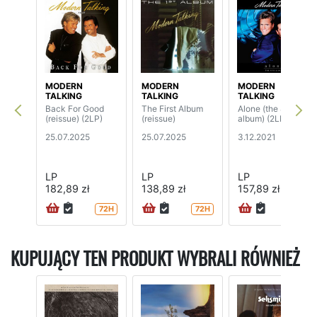
MODERN
MODERN
MODERN
TALKING
TALKING
TALKING
Back For Good
The First Album
Alone (the 8th
(reissue) (2LP)
(reissue)
album) (2LP)
25.07.2025
25.07.2025
3.12.2021
LP
LP
LP
182,89 zł
138,89 zł
157,89 zł
72H
72H
72H
KUPUJĄCY TEN PRODUKT WYBRALI RÓWNIEŻ