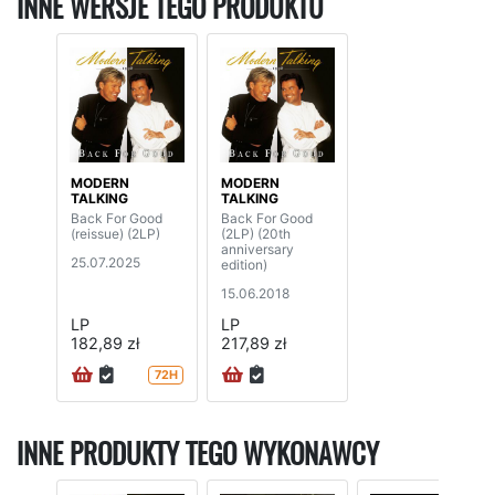
INNE WERSJE TEGO PRODUKTU
MODERN
MODERN
TALKING
TALKING
Back For Good
Back For Good
(reissue) (2LP)
(2LP) (20th
anniversary
25.07.2025
edition)
15.06.2018
LP
LP
182,89 zł
217,89 zł
72H
INNE PRODUKTY TEGO WYKONAWCY