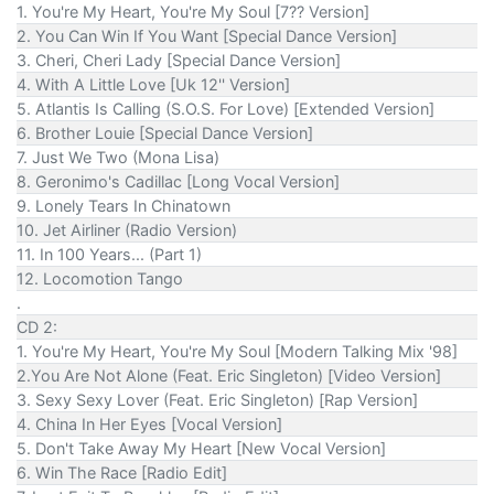
1. You're My Heart, You're My Soul [7?? Version]
2. You Can Win If You Want [Special Dance Version]
3. Cheri, Cheri Lady [Special Dance Version]
4. With A Little Love [Uk 12'' Version]
5. Atlantis Is Calling (S.O.S. For Love) [Extended Version]
6. Brother Louie [Special Dance Version]
7. Just We Two (Mona Lisa)
8. Geronimo's Cadillac [Long Vocal Version]
9. Lonely Tears In Chinatown
10. Jet Airliner (Radio Version)
11. In 100 Years... (Part 1)
12. Locomotion Tango
.
CD 2:
1. You're My Heart, You're My Soul [Modern Talking Mix '98]
2.You Are Not Alone (Feat. Eric Singleton) [Video Version]
3. Sexy Sexy Lover (Feat. Eric Singleton) [Rap Version]
4. China In Her Eyes [Vocal Version]
5. Don't Take Away My Heart [New Vocal Version]
6. Win The Race [Radio Edit]