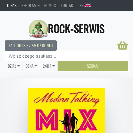
O NAS
REGULAMIN
POMOC
KONTAKT
EN
ROCK-SERWIS
ZALOGUJ SIĘ / ZAŁÓŻ KONTO
DZIAŁ
CENA
24H?
SZUKAJ