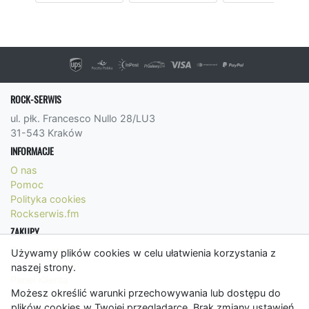
ROCK-SERWIS
ul. płk. Francesco Nullo 28/LU3
31-543 Kraków
INFORMACJE
O nas
Pomoc
Polityka cookies
Rockserwis.fm
ZAKUPY
Formy płatności
Używamy plików cookies w celu ułatwienia korzystania z
Koszty wysyłki
naszej strony.
Panel Klienta
Możesz określić warunki przechowywania lub dostępu do
Regulamin
plików cookies w Twojej przeglądarce. Brak zmiany ustawień