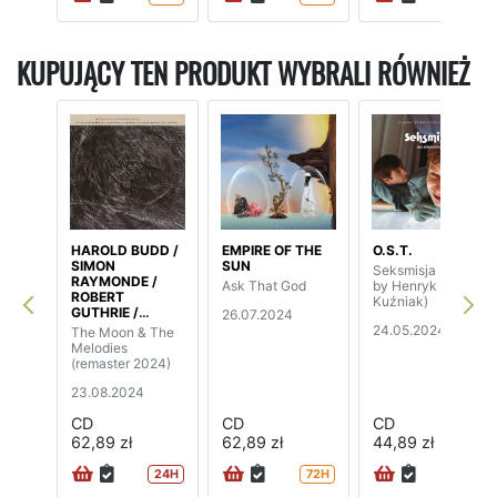
KUPUJĄCY TEN PRODUKT WYBRALI RÓWNIEŻ
HAROLD BUDD /
EMPIRE OF THE
O.S.T.
SIMON
SUN
Seksmisja (music
RAYMONDE /
Ask That God
by Henryk
ROBERT
Kuźniak)
GUTHRIE /
26.07.2024
ELIZABETH
24.05.2024
The Moon & The
FRASER
Melodies
(remaster 2024)
23.08.2024
CD
CD
CD
62,89 zł
62,89 zł
44,89 zł
24H
72H