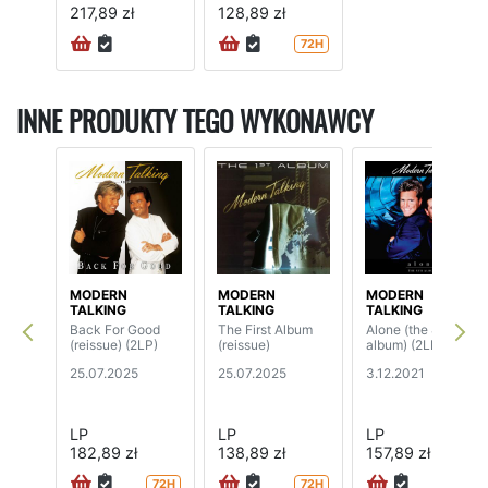
217,89 zł
128,89 zł
72H
INNE PRODUKTY TEGO WYKONAWCY
MODERN
MODERN
MODERN
TALKING
TALKING
TALKING
Back For Good
The First Album
Alone (the 8th
(reissue) (2LP)
(reissue)
album) (2LP)
25.07.2025
25.07.2025
3.12.2021
LP
LP
LP
182,89 zł
138,89 zł
157,89 zł
72H
72H
72H