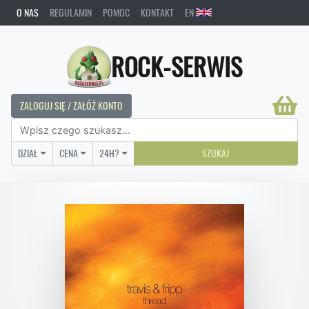
O NAS
REGULAMIN
POMOC
KONTAKT
EN
ROCK-SERWIS
ZALOGUJ SIĘ / ZAŁÓŻ KONTO
DZIAŁ
CENA
24H?
SZUKAJ