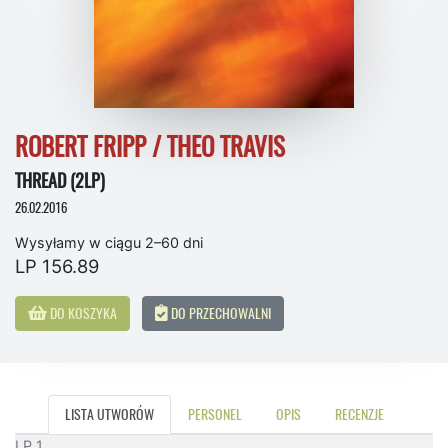
ROBERT FRIPP / THEO TRAVIS
THREAD (2LP)
26.02.2016
Wysyłamy w ciągu 2–60 dni
LP 156.89
DO KOSZYKA
DO PRZECHOWALNI
LISTA UTWORÓW
PERSONEL
OPIS
RECENZJE
LP 1