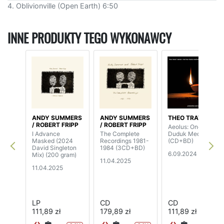
4. Oblivionville (Open Earth) 6:50
INNE PRODUKTY TEGO WYKONAWCY
ANDY SUMMERS
ANDY SUMMERS
THEO TRAVIS
/ ROBERT FRIPP
/ ROBERT FRIPP
Aeolus: One Hour
I Advance
The Complete
Duduk Meditation
Masked (2024
Recordings 1981-
(CD+BD)
David Singleton
1984 (3CD+BD)
6.09.2024
Mix) (200 gram)
11.04.2025
11.04.2025
LP
CD
CD
111,89 zł
179,89 zł
111,89 zł