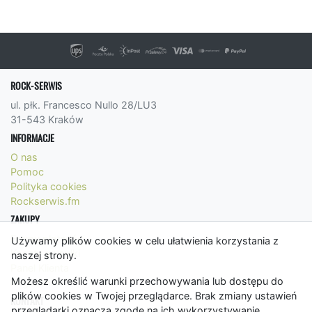
ROCK-SERWIS
ul. płk. Francesco Nullo 28/LU3
31-543 Kraków
INFORMACJE
O nas
Pomoc
Polityka cookies
Rockserwis.fm
ZAKUPY
Formy płatności
Używamy plików cookies w celu ułatwienia korzystania z
Koszty wysyłki
naszej strony.
Panel Klienta
Możesz określić warunki przechowywania lub dostępu do
Regulamin
plików cookies w Twojej przeglądarce. Brak zmiany ustawień
KONTAKT
przeglądarki oznacza zgodę na ich wykorzystywanie.