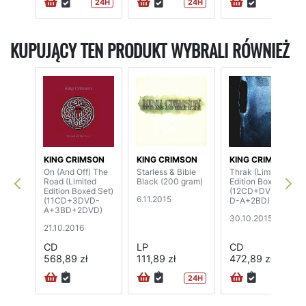
24H
24H
KUPUJĄCY TEN PRODUKT WYBRALI RÓWNIEŻ
KING CRIMSON
KING CRIMSON
KING CRIMSON
On (And Off) The
Starless & Bible
Thrak (Limited
Road (Limited
Black (200 gram)
Edition Boxed Set)
Edition Boxed Set)
(12CD+DVD+DV
6.11.2015
(11CD+3DVD-
D-A+2BD)
A+3BD+2DVD)
30.10.2015
21.10.2016
CD
LP
CD
568,89 zł
111,89 zł
472,89 zł
24H