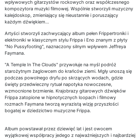
wpływowych gitarzystów rockowych oraz współczesnego
kompozytora muzyki filmowej. Wspólnie stworzyli muzyczny
kalejdoskop, zmieniający się nieustannie i poruszający
każdym dźwiękiem…
Artyści stworzyli zachwycający album pełen Frippertroniki i
elektroniki w klasycznym stylu Frippa i Eno znanym z płyty
"No Pussyfooting", naznaczony silnym wpływem Jeffreya
Faymana.
"A Temple In The Clouds" przywołuje na myśl podróż
starożytnym żaglowcem do krańców ziemi. Mgły unoszą się
podczas powolnego dryfu po skrzących wodach, gdzie
święty przedwieczny rytuał napotyka nowoczesne,
wzmocnione brzmienie. Krajobrazy gitarowych dźwięków
Frippa zatopione w hipnotycznych loopach i filmowy
rozmach Faymana tworzą wyrazistą wizję przyszłości
bogatej w dziedzictwo muzyczne Frippa.
Album powstawał przez dziewięć lat i jest owocem
wyjątkowej współpracy jedego z najważniejszych i najbardziej