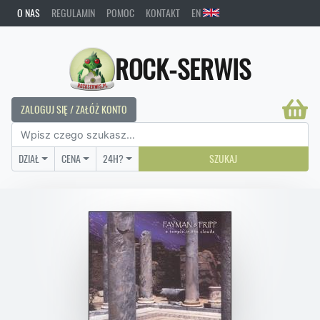
O NAS
REGULAMIN
POMOC
KONTAKT
EN
ROCK-SERWIS
ZALOGUJ SIĘ / ZAŁÓŻ KONTO
DZIAŁ
CENA
24H?
SZUKAJ