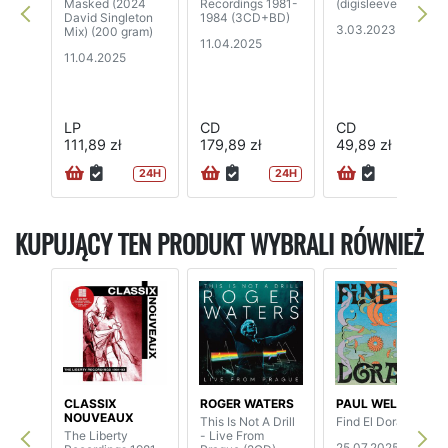
Masked (2024
Recordings 1981-
(digisleeve)
David Singleton
1984 (3CD+BD)
3.03.2023
Mix) (200 gram)
11.04.2025
11.04.2025
LP
CD
CD
111,89 zł
179,89 zł
49,89 zł
24H
24H
KUPUJĄCY TEN PRODUKT WYBRALI RÓWNIEŻ
CLASSIX
ROGER WATERS
PAUL WELLER
NOUVEAUX
This Is Not A Drill
Find El Dorado
The Liberty
- Live From
25.07.2025