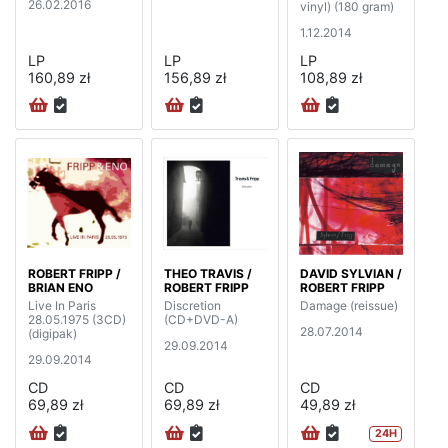
26.02.2016
vinyl) (180 gram)
1.12.2014
LP
LP
LP
160,89 zł
156,89 zł
108,89 zł
ROBERT FRIPP /
THEO TRAVIS /
DAVID SYLVIAN /
BRIAN ENO
ROBERT FRIPP
ROBERT FRIPP
Live In Paris
Discretion
Damage (reissue)
28.05.1975 (3CD)
(CD+DVD-A)
28.07.2014
(digipak)
29.09.2014
29.09.2014
CD
CD
CD
69,89 zł
69,89 zł
49,89 zł
24H