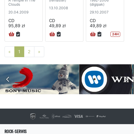
A Temple In The
(remaster)
1992-2006
Clouds
(digipak)
13.10.2008
20.04.2009
29.10.2007
CD
CD
CD
95,89 zł
49,89 zł
49,89 zł
24H
Poprzednia strona
Następna strona
«
1
2
»
ROCK-SERWIS