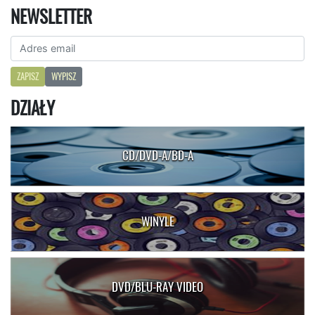
NEWSLETTER
ZAPISZ
WYPISZ
DZIAŁY
CD/DVD-A/BD-A
WINYLE
DVD/BLU-RAY VIDEO