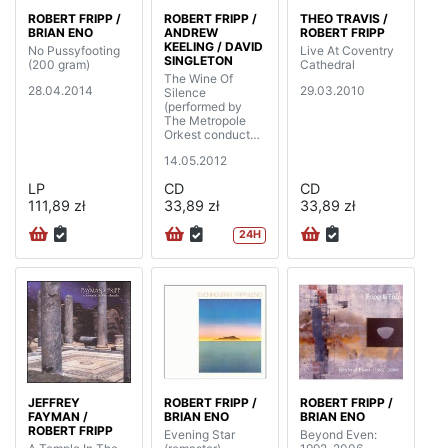
ROBERT FRIPP /
ROBERT FRIPP /
THEO TRAVIS /
BRIAN ENO
ANDREW
ROBERT FRIPP
KEELING / DAVID
No Pussyfooting
Live At Coventry
SINGLETON
(200 gram)
Cathedral
The Wine Of
28.04.2014
29.03.2010
Silence
(performed by
The Metropole
Orkest conducted
by Jan Stulen)
14.05.2012
LP
CD
CD
111,89 zł
33,89 zł
33,89 zł
24H
JEFFREY
ROBERT FRIPP /
ROBERT FRIPP /
FAYMAN /
BRIAN ENO
BRIAN ENO
ROBERT FRIPP
Evening Star
Beyond Even: