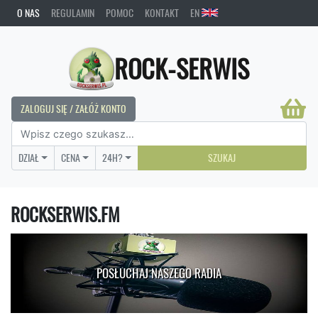
O NAS
REGULAMIN
POMOC
KONTAKT
EN
ROCK-SERWIS
ZALOGUJ SIĘ / ZAŁÓŻ KONTO
DZIAŁ
CENA
24H?
SZUKAJ
ROCKSERWIS.FM
POSŁUCHAJ NASZEGO RADIA