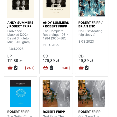
ANDY SUMMERS
ANDY SUMMERS
ROBERT FRIPP /
/ ROBERT FRIPP
/ ROBERT FRIPP
BRIAN ENO
I Advance
The Complete
No Pussyfooting
Masked (2024
Recordings 1981-
(digisleeve)
David Singleton
1984 (3CD+BD)
3.03.2023
Mix) (200 gram)
11.04.2025
11.04.2025
LP
CD
CD
111,89 zł
179,89 zł
49,89 zł
24H
24H
ROBERT FRIPP
ROBERT FRIPP
ROBERT FRIPP
The Guitar Circle
God Save The
God Save The