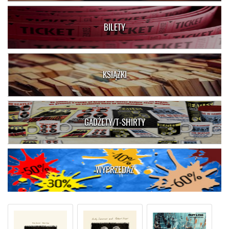
BILETY
KSIĄŻKI
GADŻETY/T-SHIRTY
WYPRZEDAŻ