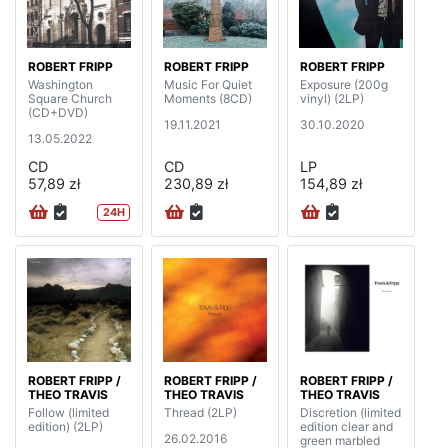
ROBERT FRIPP
ROBERT FRIPP
ROBERT FRIPP
Washington
Music For Quiet
Exposure (200g
Square Church
Moments (8CD)
vinyl) (2LP)
(CD+DVD)
19.11.2021
30.10.2020
13.05.2022
CD
CD
LP
57,89 zł
230,89 zł
154,89 zł
24H
ROBERT FRIPP /
ROBERT FRIPP /
ROBERT FRIPP /
THEO TRAVIS
THEO TRAVIS
THEO TRAVIS
Follow (limited
Thread (2LP)
Discretion (limited
edition) (2LP)
edition clear and
26.02.2016
green marbled