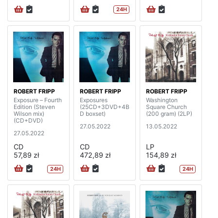
24H
ROBERT FRIPP
ROBERT FRIPP
ROBERT FRIPP
Exposure – Fourth
Exposures
Washington
Edition (Steven
(25CD+3DVD+4B
Square Church
Wilson mix)
D boxset)
(200 gram) (2LP)
(CD+DVD)
27.05.2022
13.05.2022
27.05.2022
CD
CD
LP
57,89 zł
472,89 zł
154,89 zł
24H
24H