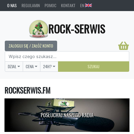
O NAS
REGULAMIN
POMOC
KONTAKT
EN
ROCK-SERWIS
ZALOGUJ SIĘ / ZAŁÓŻ KONTO
DZIAŁ
CENA
24H?
SZUKAJ
ROCKSERWIS.FM
POSŁUCHAJ NASZEGO RADIA