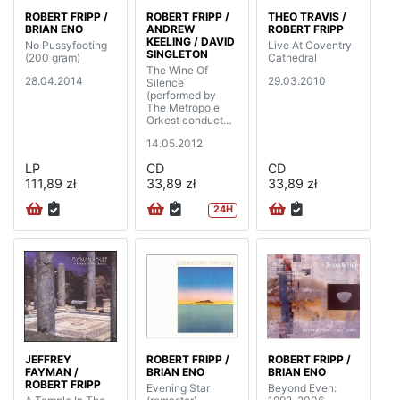
ROBERT FRIPP /
ROBERT FRIPP /
THEO TRAVIS /
BRIAN ENO
ANDREW
ROBERT FRIPP
KEELING / DAVID
No Pussyfooting
Live At Coventry
SINGLETON
(200 gram)
Cathedral
The Wine Of
28.04.2014
29.03.2010
Silence
(performed by
The Metropole
Orkest conducted
by Jan Stulen)
14.05.2012
LP
CD
CD
111,89 zł
33,89 zł
33,89 zł
24H
JEFFREY
ROBERT FRIPP /
ROBERT FRIPP /
FAYMAN /
BRIAN ENO
BRIAN ENO
ROBERT FRIPP
Evening Star
Beyond Even: