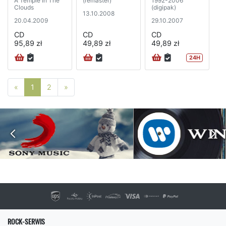
A Temple In The
(remaster)
1992-2006
Clouds
(digipak)
13.10.2008
20.04.2009
29.10.2007
CD
CD
CD
95,89 zł
49,89 zł
49,89 zł
24H
Poprzednia strona
Następna strona
«
1
2
»
ROCK-SERWIS