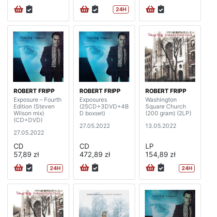
24H
ROBERT FRIPP
ROBERT FRIPP
ROBERT FRIPP
Exposure – Fourth
Exposures
Washington
Edition (Steven
(25CD+3DVD+4B
Square Church
Wilson mix)
D boxset)
(200 gram) (2LP)
(CD+DVD)
27.05.2022
13.05.2022
27.05.2022
CD
CD
LP
57,89 zł
472,89 zł
154,89 zł
24H
24H