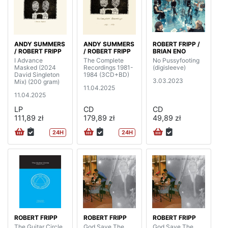
ANDY SUMMERS
ANDY SUMMERS
ROBERT FRIPP /
/ ROBERT FRIPP
/ ROBERT FRIPP
BRIAN ENO
I Advance
The Complete
No Pussyfooting
Masked (2024
Recordings 1981-
(digisleeve)
David Singleton
1984 (3CD+BD)
3.03.2023
Mix) (200 gram)
11.04.2025
11.04.2025
LP
CD
CD
111,89 zł
179,89 zł
49,89 zł
24H
24H
ROBERT FRIPP
ROBERT FRIPP
ROBERT FRIPP
The Guitar Circle
God Save The
God Save The