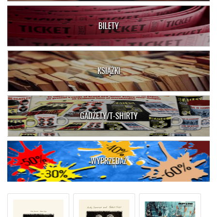
BILETY
KSIĄŻKI
GADŻETY/T-SHIRTY
WYPRZEDAŻ