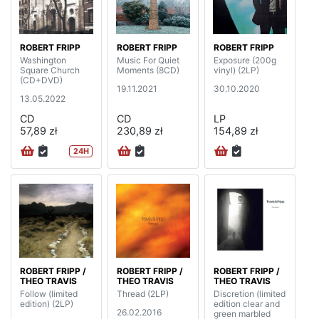
ROBERT FRIPP
ROBERT FRIPP
ROBERT FRIPP
Washington
Music For Quiet
Exposure (200g
Square Church
Moments (8CD)
vinyl) (2LP)
(CD+DVD)
19.11.2021
30.10.2020
13.05.2022
CD
CD
LP
57,89 zł
230,89 zł
154,89 zł
24H
ROBERT FRIPP /
ROBERT FRIPP /
ROBERT FRIPP /
THEO TRAVIS
THEO TRAVIS
THEO TRAVIS
Follow (limited
Thread (2LP)
Discretion (limited
edition) (2LP)
edition clear and
26.02.2016
green marbled