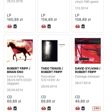
26.02.2016
vinyl) (180 gram)
1.12.2014
LP
LP
LP
160,89 zł
156,89 zł
108,89 zł
ROBERT FRIPP /
THEO TRAVIS /
DAVID SYLVIAN /
BRIAN ENO
ROBERT FRIPP
ROBERT FRIPP
Live In Paris
Discretion
Damage (reissue)
28.05.1975 (3CD)
(CD+DVD-A)
28.07.2014
(digipak)
29.09.2014
29.09.2014
CD
CD
CD
69,89 zł
69,89 zł
49,89 zł
24H