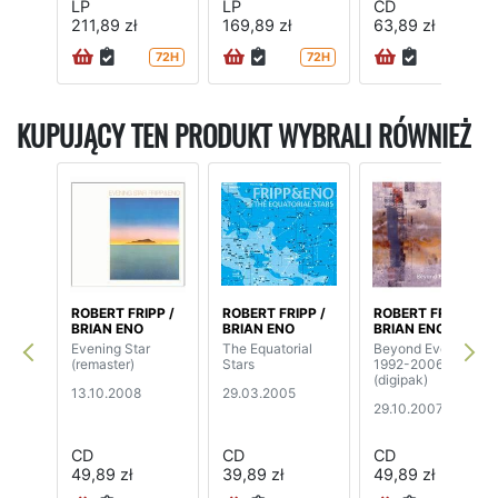
LP
LP
CD
211,89 zł
169,89 zł
63,89 zł
72H
72H
24H
KUPUJĄCY TEN PRODUKT WYBRALI RÓWNIEŻ
ROBERT FRIPP /
ROBERT FRIPP /
ROBERT FRIPP /
BRIAN ENO
BRIAN ENO
BRIAN ENO
Evening Star
The Equatorial
Beyond Even:
(remaster)
Stars
1992-2006
(digipak)
13.10.2008
29.03.2005
29.10.2007
CD
CD
CD
49,89 zł
39,89 zł
49,89 zł