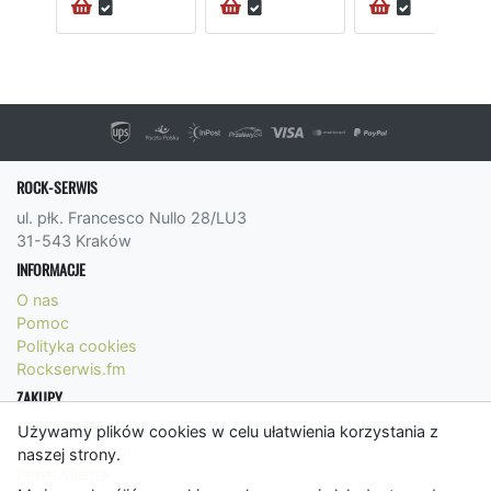
24H
ROCK-SERWIS
ul. płk. Francesco Nullo 28/LU3
31-543 Kraków
INFORMACJE
O nas
Pomoc
Polityka cookies
Rockserwis.fm
ZAKUPY
Formy płatności
Używamy plików cookies w celu ułatwienia korzystania z
Koszty wysyłki
naszej strony.
Panel Klienta