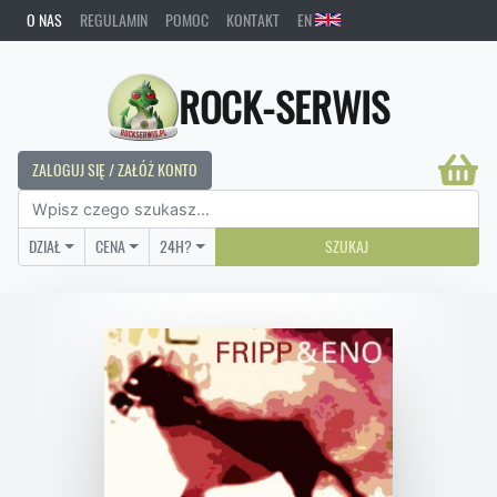
O NAS
REGULAMIN
POMOC
KONTAKT
EN
ROCK-SERWIS
ZALOGUJ SIĘ / ZAŁÓŻ KONTO
DZIAŁ
CENA
24H?
SZUKAJ