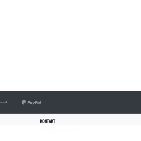
KONTAKT
bok@rockserwis.pl