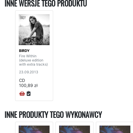
INNE WERSJE TEGO PRODUKTU
BIRDY
Fire Within
(deluxe edition
with extra tracks)
23.09.2013
CD
100,89 zł
INNE PRODUKTY TEGO WYKONAWCY