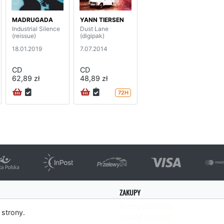
MADRUGADA
YANN TIERSEN
Industrial Silence
Dust Lane
(reissue)
(digipak)
18.01.2019
7.07.2014
CD
CD
62,89 zł
48,89 zł
72H
ZAKUPY
Formy płatności
 strony.
Koszty wysyłki