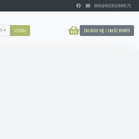
BOK@ROCKSERWIS.PL
?
SZUKAJ
ZALOGUJ SIĘ / ZAŁÓŻ KONTO