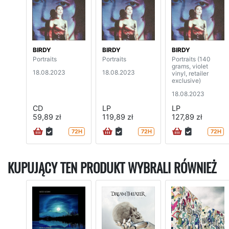
BIRDY
BIRDY
BIRDY
Portraits
Portraits
Portraits (140
grams, violet
18.08.2023
18.08.2023
vinyl, retailer
exclusive)
18.08.2023
CD
LP
LP
59,89 zł
119,89 zł
127,89 zł
72H
72H
72H
KUPUJĄCY TEN PRODUKT WYBRALI RÓWNIEŻ