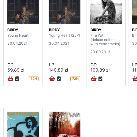
BIRDY
BIRDY
BIRDY
BI
Young Heart
Young Heart (2LP)
Fire Within
Bi
(deluxe edition
30.04.2021
30.04.2021
30
with extra tracks)
23.09.2013
CD
LP
CD
L
59,89 zł
140,89 zł
100,89 zł
11
72H
72H