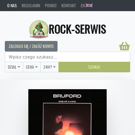
O NAS
REGULAMIN
POMOC
KONTAKT
EN
ROCK-SERWIS
ZALOGUJ SIĘ / ZAŁÓŻ KONTO
DZIAŁ
CENA
24H?
SZUKAJ