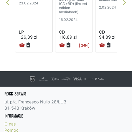
23.02.2024
(CD+BD) (limited
2.02.2024
edition
mediabook)
16.02.2024
LP
CD
CD
126,89 zł
118,89 zł
94,89 zł
24H
ROCK-SERWIS
ul. płk. Francesco Nullo 28/LU3
31-543 Kraków
INFORMACJE
O nas
Pomoc