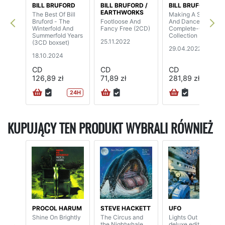
BILL BRUFORD
BILL BRUFORD /
BILL BRUFORD
EARTHWORKS
The Best Of Bill
Making A Song
Bruford - The
Footloose And
And Dance: A
Winterfold And
Fancy Free (2CD)
Complete-Career
Summerfold Years
Collection (6CD)
25.11.2022
(3CD boxset)
29.04.2022
18.10.2024
CD
CD
CD
126,89 zł
71,89 zł
281,89 zł
24H
KUPUJĄCY TEN PRODUKT WYBRALI RÓWNIEŻ
PROCOL HARUM
STEVE HACKETT
UFO
Shine On Brightly
The Circus and
Lights Out (2CD
the Nightwhale
deluxe edition)