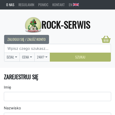
O NAS
REGULAMIN
POMOC
KONTAKT
EN
ROCK-SERWIS
ZALOGUJ SIĘ / ZAŁÓŻ KONTO
DZIAŁ
CENA
24H?
SZUKAJ
ZAREJESTRUJ SIĘ
Imię
Nazwisko