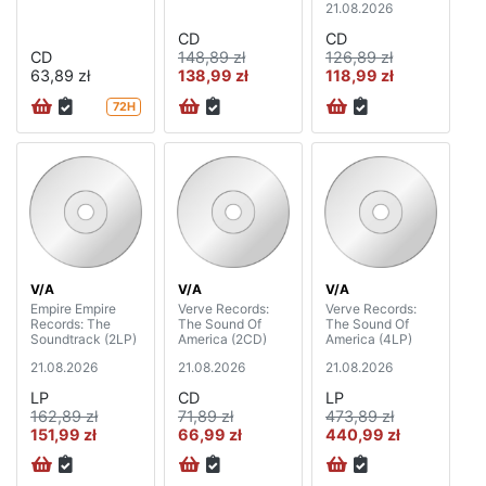
21.08.2026
boxset)
CD
CD
CD
148,89 zł
126,89 zł
63,89 zł
138,99 zł
118,99 zł
72H
V/A
V/A
V/A
Empire Empire
Verve Records:
Verve Records:
Records: The
The Sound Of
The Sound Of
Soundtrack (2LP)
America (2CD)
America (4LP)
21.08.2026
21.08.2026
21.08.2026
LP
CD
LP
162,89 zł
71,89 zł
473,89 zł
151,99 zł
66,99 zł
440,99 zł