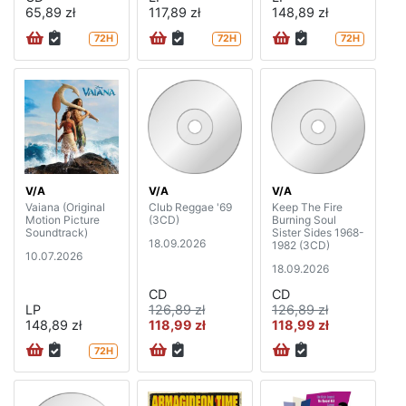
65,89 zł
117,89 zł
148,89 zł
72H
72H
72H
V/A
V/A
V/A
Vaiana (Original
Club Reggae '69
Keep The Fire
Motion Picture
(3CD)
Burning Soul
Soundtrack)
Sister Sides 1968-
18.09.2026
1982 (3CD)
10.07.2026
18.09.2026
CD
CD
LP
126,89 zł
126,89 zł
148,89 zł
118,99 zł
118,99 zł
72H