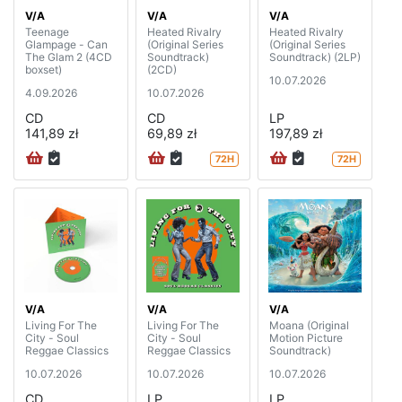
V/A
V/A
V/A
Teenage
Heated Rivalry
Heated Rivalry
Glampage - Can
(Original Series
(Original Series
The Glam 2 (4CD
Soundtrack)
Soundtrack) (2LP)
boxset)
(2CD)
10.07.2026
4.09.2026
10.07.2026
CD
CD
LP
141,89 zł
69,89 zł
197,89 zł
72H
72H
V/A
V/A
V/A
Living For The
Living For The
Moana (Original
City - Soul
City - Soul
Motion Picture
Reggae Classics
Reggae Classics
Soundtrack)
10.07.2026
10.07.2026
10.07.2026
CD
LP
LP