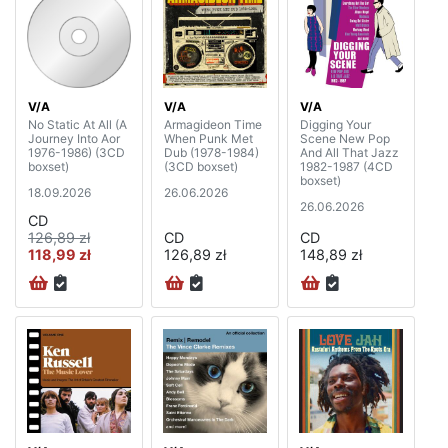
V/A
V/A
V/A
No Static At All (A
Armagideon Time
Digging Your
Journey Into Aor
When Punk Met
Scene New Pop
1976-1986) (3CD
Dub (1978-1984)
And All That Jazz
boxset)
(3CD boxset)
1982-1987 (4CD
boxset)
18.09.2026
26.06.2026
26.06.2026
CD
126,89 zł
CD
CD
118,99 zł
126,89 zł
148,89 zł