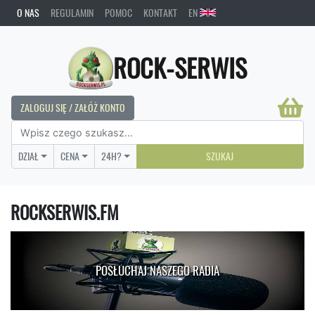
O NAS
REGULAMIN
POMOC
KONTAKT
EN
ROCK-SERWIS
ZALOGUJ SIĘ / ZAŁÓŻ KONTO
DZIAŁ
CENA
24H?
SZUKAJ
ROCKSERWIS.FM
POSŁUCHAJ NASZEGO RADIA