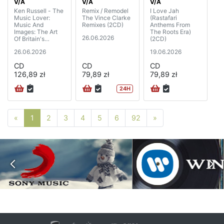
V/A
V/A
V/A
Ken Russell - The
Remix / Remodel
I Love Jah
Music Lover:
The Vince Clarke
(Rastafari
Music And
Remixes (2CD)
Anthems From
Images: The Art
The Roots Era)
26.06.2026
Of Britain's
(2CD)
Greatest
26.06.2026
19.06.2026
Filmmaker (3CD)
CD
CD
CD
126,89 zł
79,89 zł
79,89 zł
24H
Poprzednia strona
Następna strona
«
1
2
3
4
5
6
92
»