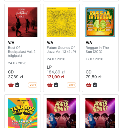
V/A
V/A
V/A
Best Of
Future Sounds Of
Reggae In The
Rockpalast Vol. 2
Jazz Vol. 13 (4LP)
Sun (2CD)
(digipak)
24.07.2026
17.07.2026
24.07.2026
LP
CD
184,89 zł
CD
37,89 zł
171,99 zł
79,89 zł
72H
72H