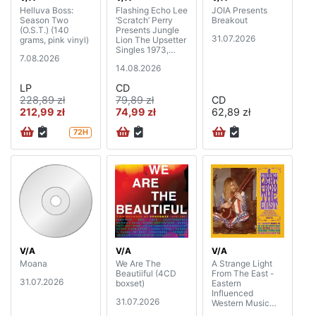
Helluva Boss:
Flashing Echo Lee
JOIA Presents
Season Two
‘Scratch’ Perry
Breakout
(O.S.T.) (140
Presents Jungle
31.07.2026
grams, pink vinyl)
Lion The Upsetter
Singles 1973,
7.08.2026
Chapter 2 (2CD)
14.08.2026
LP
CD
228,89 zł
79,89 zł
CD
212,99 zł
74,99 zł
62,89 zł
72H
V/A
V/A
V/A
Moana
We Are The
A Strange Light
Beautiiful (4CD
From The East -
31.07.2026
boxset)
Eastern
Influenced
31.07.2026
Western Music
1965-72 (3CD