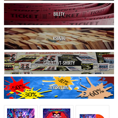
BILETY
KSIĄŻKI
GADŻETY/T-SHIRTY
WYPRZEDAŻ