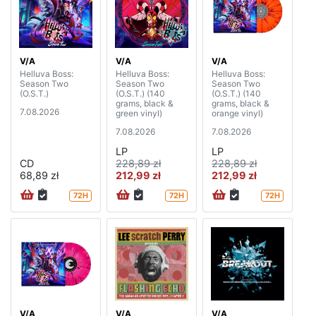
V/A
V/A
V/A
Helluva Boss:
Helluva Boss:
Helluva Boss:
Season Two
Season Two
Season Two
(O.S.T.)
(O.S.T.) (140
(O.S.T.) (140
grams, black &
grams, black &
7.08.2026
green vinyl)
orange vinyl)
7.08.2026
7.08.2026
LP
LP
CD
228,89 zł
228,89 zł
68,89 zł
212,99 zł
212,99 zł
72H
72H
72H
V/A
V/A
V/A