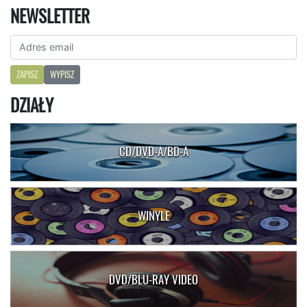
NEWSLETTER
ZAPISZ
WYPISZ
DZIAŁY
CD/DVD-A/BD-A
WINYLE
DVD/BLU-RAY VIDEO