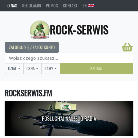
O NAS
REGULAMIN
POMOC
KONTAKT
EN
ROCK-SERWIS
ZALOGUJ SIĘ / ZAŁÓŻ KONTO
DZIAŁ
CENA
24H?
SZUKAJ
ROCKSERWIS.FM
POSŁUCHAJ NASZEGO RADIA