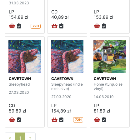
31.03.2023
LP
CD
LP
154,89 zł
40,89 zł
153,89 zł
72H
CAVETOWN
CAVETOWN
CAVETOWN
Sleepyhead
Sleepyhead (indie
Home (turquoise
exclusive)
vinyl)
27.03.2020
27.03.2020
14.06.2019
CD
LP
LP
59,89 zł
154,89 zł
81,89 zł
72H
Poprzednia strona
Następna strona
«
1
»