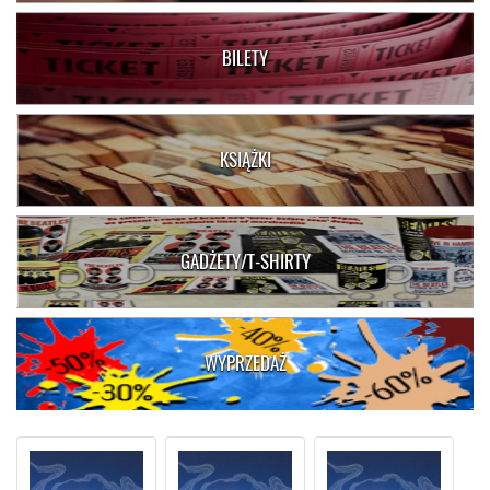
BILETY
KSIĄŻKI
GADŻETY/T-SHIRTY
WYPRZEDAŻ