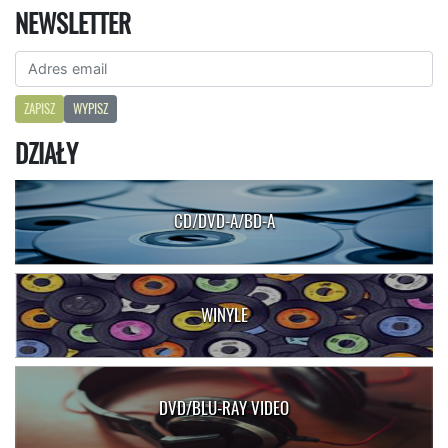
NEWSLETTER
ZAPISZ
WYPISZ
DZIAŁY
CD/DVD-A/BD-A
WINYLE
DVD/BLU-RAY VIDEO