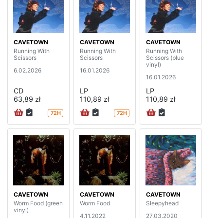
CAVETOWN
CAVETOWN
CAVETOWN
Running With
Running With
Running With
Scissors
Scissors
Scissors (blue
vinyl)
6.02.2026
16.01.2026
16.01.2026
CD
LP
LP
63,89 zł
110,89 zł
110,89 zł
72H
72H
CAVETOWN
CAVETOWN
CAVETOWN
Worm Food (green
Worm Food
Sleepyhead
vinyl)
4.11.2022
27.03.2020