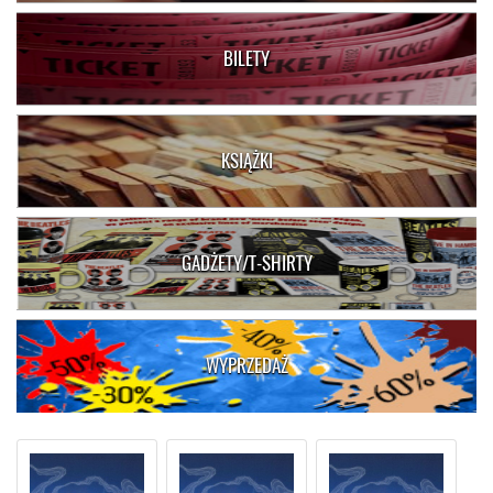
BILETY
KSIĄŻKI
GADŻETY/T-SHIRTY
WYPRZEDAŻ