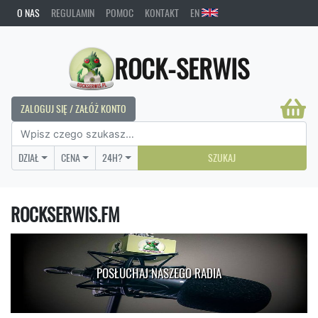
O NAS
REGULAMIN
POMOC
KONTAKT
EN
ROCK-SERWIS
ZALOGUJ SIĘ / ZAŁÓŻ KONTO
DZIAŁ
CENA
24H?
SZUKAJ
ROCKSERWIS.FM
POSŁUCHAJ NASZEGO RADIA