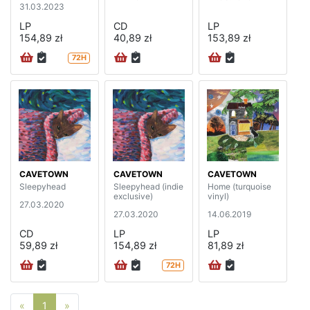
31.03.2023
LP
CD
LP
154,89 zł
40,89 zł
153,89 zł
72H
CAVETOWN
CAVETOWN
CAVETOWN
Sleepyhead
Sleepyhead (indie
Home (turquoise
exclusive)
vinyl)
27.03.2020
27.03.2020
14.06.2019
CD
LP
LP
59,89 zł
154,89 zł
81,89 zł
72H
Poprzednia strona
Następna strona
«
1
»