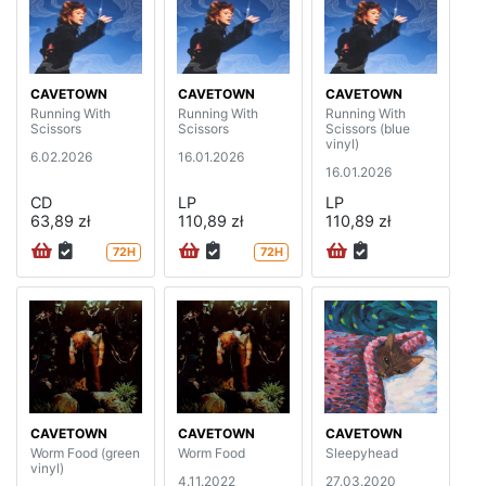
CAVETOWN
CAVETOWN
CAVETOWN
Running With
Running With
Running With
Scissors
Scissors
Scissors (blue
vinyl)
6.02.2026
16.01.2026
16.01.2026
CD
LP
LP
63,89 zł
110,89 zł
110,89 zł
72H
72H
CAVETOWN
CAVETOWN
CAVETOWN
Worm Food (green
Worm Food
Sleepyhead
vinyl)
4.11.2022
27.03.2020