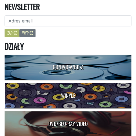
NEWSLETTER
ZAPISZ
WYPISZ
DZIAŁY
CD/DVD-A/BD-A
WINYLE
DVD/BLU-RAY VIDEO