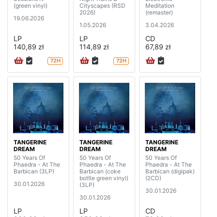
(green vinyl)
Cityscapes (RSD
Meditation
2026)
(remaster)
19.06.2026
1.05.2026
3.04.2026
LP
LP
CD
140,89 zł
114,89 zł
67,89 zł
72H
72H
TANGERINE
TANGERINE
TANGERINE
DREAM
DREAM
DREAM
50 Years Of
50 Years Of
50 Years Of
Phaedra - At The
Phaedra - At The
Phaedra - At The
Barbican (3LP)
Barbican (coke
Barbican (digipak)
bottle green vinyl)
(2CD)
30.01.2026
(3LP)
30.01.2026
30.01.2026
LP
LP
CD