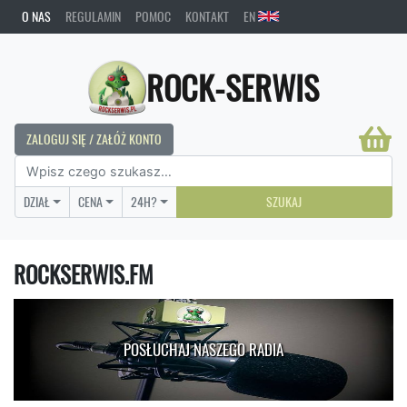
O NAS
REGULAMIN
POMOC
KONTAKT
EN
ROCK-SERWIS
ZALOGUJ SIĘ / ZAŁÓŻ KONTO
DZIAŁ
CENA
24H?
SZUKAJ
ROCKSERWIS.FM
POSŁUCHAJ NASZEGO RADIA