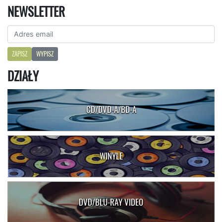
NEWSLETTER
ZAPISZ
WYPISZ
DZIAŁY
CD/DVD-A/BD-A
WINYLE
DVD/BLU-RAY VIDEO