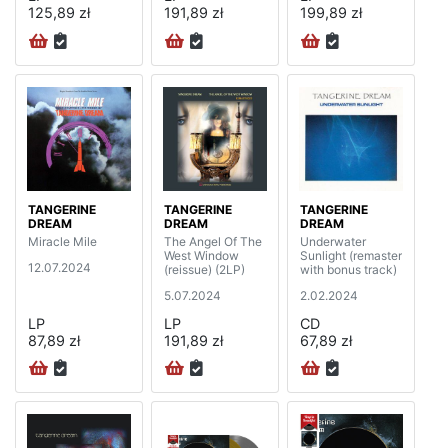
125,89 zł
191,89 zł
199,89 zł
TANGERINE
TANGERINE
TANGERINE
DREAM
DREAM
DREAM
Miracle Mile
The Angel Of The
Underwater
West Window
Sunlight (remaster
12.07.2024
(reissue) (2LP)
with bonus track)
5.07.2024
2.02.2024
LP
LP
CD
87,89 zł
191,89 zł
67,89 zł