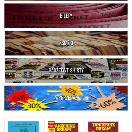
BILETY
KSIĄŻKI
GADŻETY/T-SHIRTY
WYPRZEDAŻ