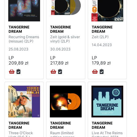
TANGERINE
TANGERINE
TANGERINE
DREAM
DREAM
DREAM
Recurring Dreams
Zeit (gold & silver
Zeit (2LP)
(reissue) (2LP)
vinyl) (2LP)
14.04.2023
25.08.2023
30.06.2023
LP
LP
LP
209,89 zł
217,89 zł
179,89 zł
TANGERINE
TANGERINE
TANGERINE
DREAM
DREAM
DREAM
Three O’Clock
Raum (limited
Live At The Reims