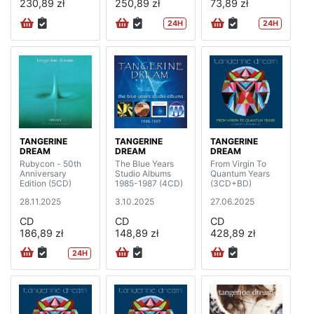
230,89 zł
250,89 zł
73,89 zł
24H
24H
TANGERINE
TANGERINE
TANGERINE
DREAM
DREAM
DREAM
Rubycon - 50th
The Blue Years
From Virgin To
Anniversary
Studio Albums
Quantum Years
Edition (5CD)
1985-1987 (4CD)
(3CD+BD)
28.11.2025
3.10.2025
27.06.2025
CD
CD
CD
186,89 zł
148,89 zł
428,89 zł
24H