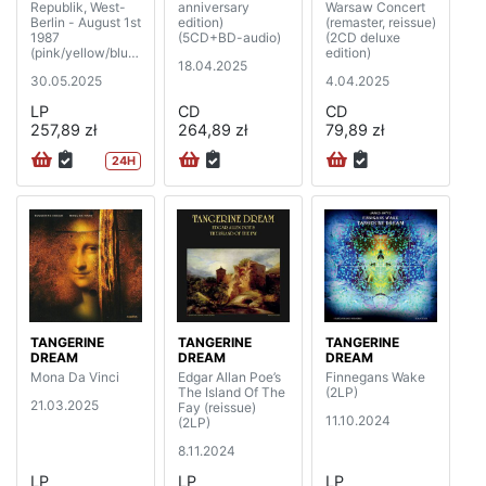
Republik, West-
anniversary
Warsaw Concert
Berlin - August 1st
edition)
(remaster, reissue)
1987
(5CD+BD-audio)
(2CD deluxe
(pink/yellow/blue
edition)
18.04.2025
vinyl) (3LP)
30.05.2025
4.04.2025
LP
CD
CD
257,89 zł
264,89 zł
79,89 zł
24H
TANGERINE
TANGERINE
TANGERINE
DREAM
DREAM
DREAM
Mona Da Vinci
Edgar Allan Poe’s
Finnegans Wake
The Island Of The
(2LP)
21.03.2025
Fay (reissue)
11.10.2024
(2LP)
8.11.2024
LP
LP
LP