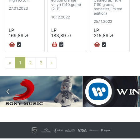
High (O.S.T.)
edition orange
Cathedral, 1974
vinyl) (140 gram)
(180 grams,
27.01.2023
(2LP)
remaster, limited
edition)
16.12.2022
25.11.2022
LP
LP
LP
169,89 zł
183,89 zł
215,89 zł
Poprzednia strona
Następna strona
«
1
2
3
»