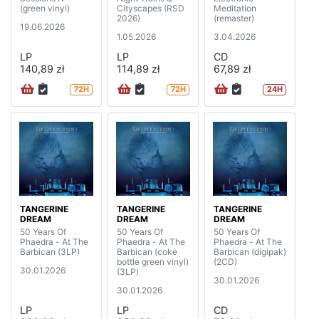
(green vinyl)
Cityscapes (RSD
Meditation
2026)
(remaster)
19.06.2026
1.05.2026
3.04.2026
LP
LP
CD
140,89 zł
114,89 zł
67,89 zł
72H
72H
24H
TANGERINE
TANGERINE
TANGERINE
DREAM
DREAM
DREAM
50 Years Of
50 Years Of
50 Years Of
Phaedra - At The
Phaedra - At The
Phaedra - At The
Barbican (3LP)
Barbican (coke
Barbican (digipak)
bottle green vinyl)
(2CD)
30.01.2026
(3LP)
30.01.2026
30.01.2026
LP
LP
CD