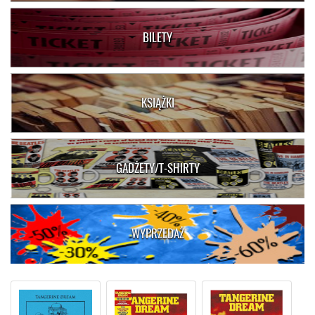
BILETY
KSIĄŻKI
GADŻETY/T-SHIRTY
WYPRZEDAŻ