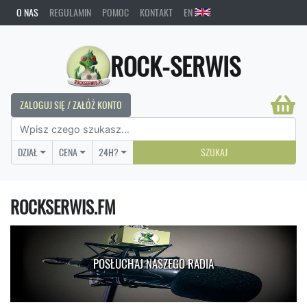
O NAS
REGULAMIN
POMOC
KONTAKT
EN
ROCK-SERWIS
ZALOGUJ SIĘ / ZAŁÓŻ KONTO
DZIAŁ
CENA
24H?
SZUKAJ
ROCKSERWIS.FM
POSŁUCHAJ NASZEGO RADIA