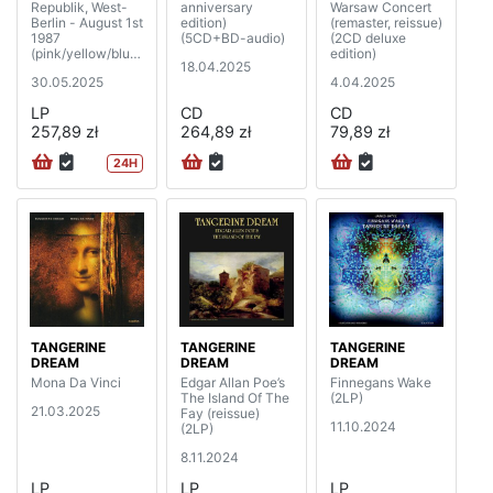
Republik, West-
anniversary
Warsaw Concert
Berlin - August 1st
edition)
(remaster, reissue)
1987
(5CD+BD-audio)
(2CD deluxe
(pink/yellow/blue
edition)
18.04.2025
vinyl) (3LP)
30.05.2025
4.04.2025
LP
CD
CD
257,89 zł
264,89 zł
79,89 zł
24H
TANGERINE
TANGERINE
TANGERINE
DREAM
DREAM
DREAM
Mona Da Vinci
Edgar Allan Poe’s
Finnegans Wake
The Island Of The
(2LP)
21.03.2025
Fay (reissue)
11.10.2024
(2LP)
8.11.2024
LP
LP
LP