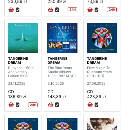
230,89 zł
250,89 zł
73,89 zł
24H
24H
TANGERINE
TANGERINE
TANGERINE
DREAM
DREAM
DREAM
Rubycon - 50th
The Blue Years
From Virgin To
Anniversary
Studio Albums
Quantum Years
Edition (5CD)
1985-1987 (4CD)
(3CD+BD)
28.11.2025
3.10.2025
27.06.2025
CD
CD
CD
186,89 zł
148,89 zł
428,89 zł
24H