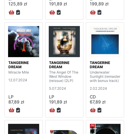
125,89 zł
191,89 zł
199,89 zł
TANGERINE
TANGERINE
TANGERINE
DREAM
DREAM
DREAM
Miracle Mile
The Angel Of The
Underwater
West Window
Sunlight (remaster
12.07.2024
(reissue) (2LP)
with bonus track)
5.07.2024
2.02.2024
LP
LP
CD
87,89 zł
191,89 zł
67,89 zł