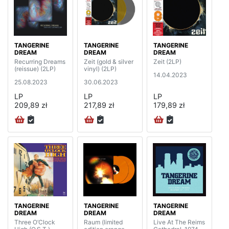
TANGERINE
TANGERINE
TANGERINE
DREAM
DREAM
DREAM
Recurring Dreams
Zeit (gold & silver
Zeit (2LP)
(reissue) (2LP)
vinyl) (2LP)
14.04.2023
25.08.2023
30.06.2023
LP
LP
LP
209,89 zł
217,89 zł
179,89 zł
TANGERINE
TANGERINE
TANGERINE
DREAM
DREAM
DREAM
Three O’Clock
Raum (limited
Live At The Reims