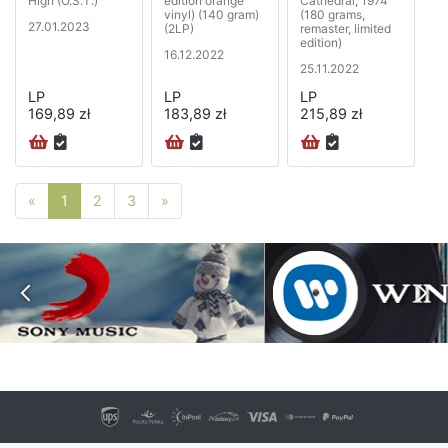
High (O.S.T.)
edition orange
Cathedral, 1974
vinyl) (140 gram)
(180 grams,
27.01.2023
(2LP)
remaster, limited
edition)
16.12.2022
25.11.2022
LP
LP
LP
169,89 zł
183,89 zł
215,89 zł
Poprzednia strona
Następna strona
«
1
2
3
»