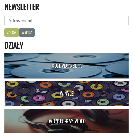
NEWSLETTER
ZAPISZ
WYPISZ
DZIAŁY
CD/DVD-A/BD-A
WINYLE
DVD/BLU-RAY VIDEO