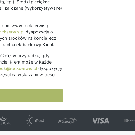
ą, itp.). Środki pieniężne
 i zaliczane (wykorzystywane)
.
 stronie www.rockserwis.pl
ckserwis.pl
dyspozycję o
ch środków na koncie lecz
 rachunek bankowy Klienta.
później w przypadku, gdy
cie, Klient może w każdej
bok@rockserwis.pl
dyspozycję
zęści na wskazany w treści