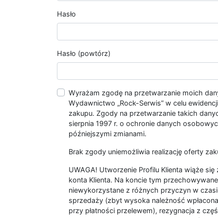
Hasło
Hasło (powtórz)
Wyrażam zgodę na przetwarzanie moich da
Wydawnictwo „Rock-Serwis” w celu ewidencji s
zakupu. Zgody na przetwarzanie takich dan
sierpnia 1997 r. o ochronie danych osobowych
późniejszymi zmianami.
Brak zgody uniemożliwia realizację oferty zak
UWAGA! Utworzenie Profilu Klienta wiąże si
konta Klienta. Na koncie tym przechowywane 
niewykorzystane z różnych przyczyn w czasi
sprzedaży (zbyt wysoka należność wpłacon
przy płatności przelewem), rezygnacja z czę