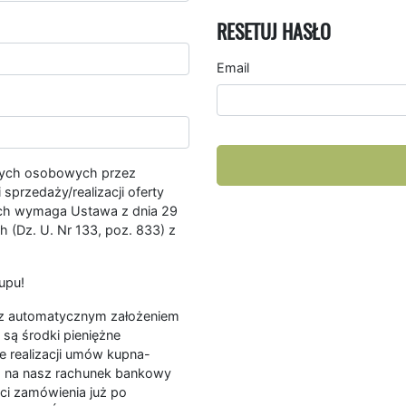
RESETUJ HASŁO
Email
nych osobowych przez
przedaży/realizacji oferty
ych wymaga Ustawa z dnia 29
 (Dz. U. Nr 133, poz. 833) z
upu!
ę z automatycznym założeniem
są środki pieniężne
e realizacji umów kupna-
a na nasz rachunek bankowy
ści zamówienia już po