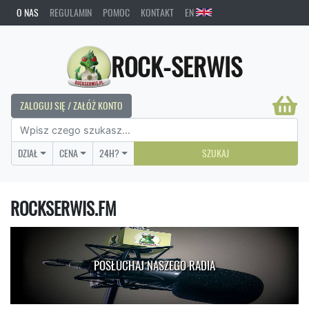
O NAS
REGULAMIN
POMOC
KONTAKT
EN
ROCK-SERWIS
ZALOGUJ SIĘ / ZAŁÓŻ KONTO
DZIAŁ
CENA
24H?
SZUKAJ
ROCKSERWIS.FM
POSŁUCHAJ NASZEGO RADIA