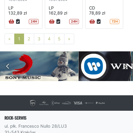
LP
LP
CD
132,89 zł
162,89 zł
78,89 zł
24H
24H
72H
Poprzednia strona
Następna strona
«
1
2
3
4
5
»
ROCK-SERWIS
ul. płk. Francesco Nullo 28/LU3
31-543 Kraków