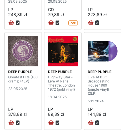
29.08.2025
29.08.2025
LP
CD
LP
248,89 zł
79,89 zł
223,89 zł
72H
DEEP PURPLE
DEEP PURPLE
DEEP PURPLE
Greatest Hits (180
Highway Star -
Live At BBC
grams) (4LP)
Live At Paris
Broadcasting
Theatre, London
House 1969
23.05.2025
1972 (gold vinyl)
(purple vinyl)
(2LP)
18.04.2025
5.12.2024
LP
LP
LP
378,89 zł
89,89 zł
144,89 zł