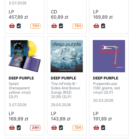
3.07.2026
LP
CD
LP
457,89 zł
60,89 zł
169,89 zł
72H
72H
DEEP PURPLE
DEEP PURPLE
DEEP PURPLE
Splat!
The inFinite B-
Purpendicular
(transparent
Sides And Bonus
(180 grams, red
yellow vinyl)
Songs (RSD
vinyl) (2LP)
(2LP)
2026) (2LP)
20.02.2026
3.07.2026
29.05.2026
LP
LP
LP
169,89 zł
143,89 zł
191,89 zł
24H
72H