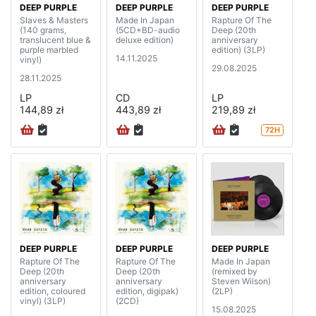
DEEP PURPLE
DEEP PURPLE
DEEP PURPLE
Slaves & Masters
Made In Japan
Rapture Of The
(140 grams,
(5CD+BD-audio
Deep (20th
translucent blue &
deluxe edition)
anniversary
purple marbled
edition) (3LP)
14.11.2025
vinyl)
29.08.2025
28.11.2025
LP
CD
LP
144,89 zł
443,89 zł
219,89 zł
72H
DEEP PURPLE
DEEP PURPLE
DEEP PURPLE
Rapture Of The
Rapture Of The
Made In Japan
Deep (20th
Deep (20th
(remixed by
anniversary
anniversary
Steven Wilson)
edition, coloured
edition, digipak)
(2LP)
vinyl) (3LP)
(2CD)
15.08.2025