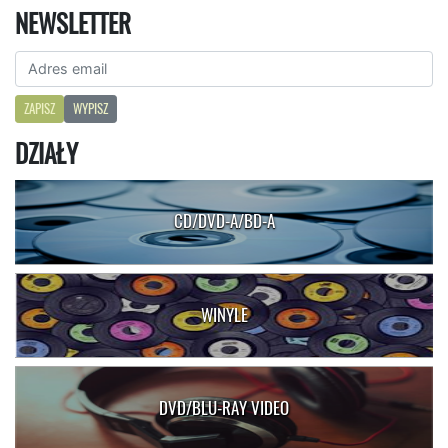
NEWSLETTER
ZAPISZ
WYPISZ
DZIAŁY
CD/DVD-A/BD-A
WINYLE
DVD/BLU-RAY VIDEO