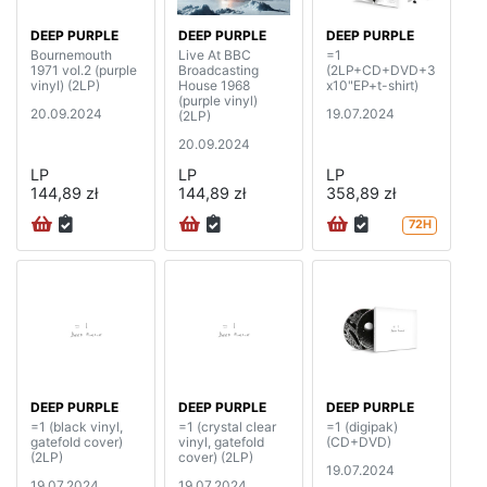
DEEP PURPLE
DEEP PURPLE
DEEP PURPLE
Bournemouth
Live At BBC
=1
1971 vol.2 (purple
Broadcasting
(2LP+CD+DVD+3
vinyl) (2LP)
House 1968
x10"EP+t-shirt)
(purple vinyl)
20.09.2024
19.07.2024
(2LP)
20.09.2024
LP
LP
LP
144,89 zł
144,89 zł
358,89 zł
72H
DEEP PURPLE
DEEP PURPLE
DEEP PURPLE
=1 (black vinyl,
=1 (crystal clear
=1 (digipak)
gatefold cover)
vinyl, gatefold
(CD+DVD)
(2LP)
cover) (2LP)
19.07.2024
19.07.2024
19.07.2024