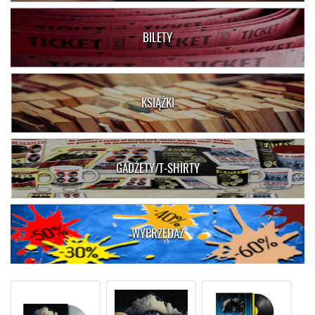
BILETY
KSIĄŻKI
GADŻETY/T-SHIRTY
WYPRZEDAŻ