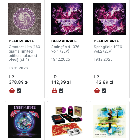
DEEP PURPLE
DEEP PURPLE
DEEP PURPLE
Greatest Hits (180
Springfield 1976
Springfield 1976
grams, limited
vol.1 (2LP)
vol.2 (2LP)
edition coloured
19.12.2025
19.12.2025
vinyl) (4LP)
16.01.2026
LP
LP
LP
378,89 zł
142,89 zł
142,89 zł