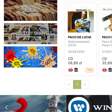
KSIĄŻKI
GADŻETY/T-SHIRTY
PACO DE LUCIA
PACO 
Gold (remaster)
Paco D
(2CD)
Plays D
29.08.2005
21.09.
WYPRZEDAŻ
CD
CD
58,89 zł
35,89
72H
Poprzednia strona
Następna stro
«
1
»