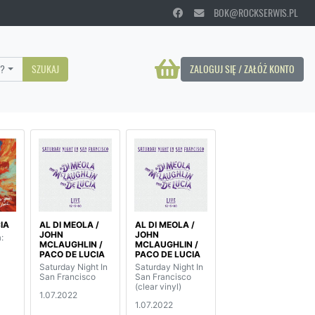
BOK@ROCKSERWIS.PL
?
SZUKAJ
ZALOGUJ SIĘ / ZAŁÓŻ KONTO
IA
AL DI MEOLA /
AL DI MEOLA /
JOHN
JOHN
:
MCLAUGHLIN /
MCLAUGHLIN /
PACO DE LUCIA
PACO DE LUCIA
Saturday Night In
Saturday Night In
San Francisco
San Francisco
(clear vinyl)
1.07.2022
1.07.2022