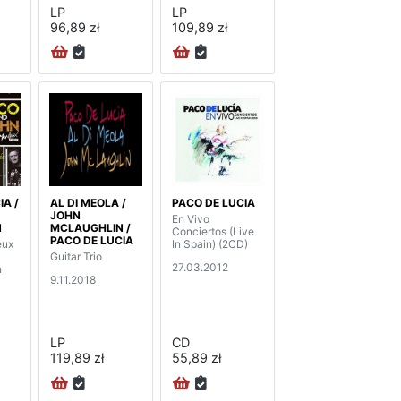
LP
LP
96,89 zł
109,89 zł
IA /
AL DI MEOLA /
PACO DE LUCIA
JOHN
En Vivo
N
MCLAUGHLIN /
Conciertos (Live
PACO DE LUCIA
eux
In Spain) (2CD)
Guitar Trio
27.03.2012
n
9.11.2018
LP
CD
119,89 zł
55,89 zł