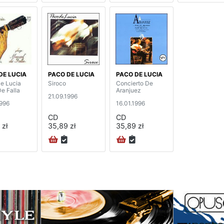
DE LUCIA
PACO DE LUCIA
PACO DE LUCIA
e Lucia
Siroco
Concierto De
e Falla
Aranjuez
21.09.1996
1996
16.01.1996
CD
CD
 zł
35,89 zł
35,89 zł
na