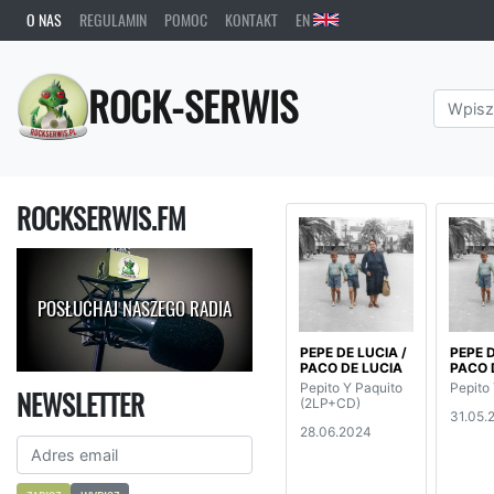
O NAS
REGULAMIN
POMOC
KONTAKT
EN
ROCK-SERWIS
ROCKSERWIS.FM
POSŁUCHAJ NASZEGO RADIA
PEPE DE LUCIA /
PEPE D
PACO DE LUCIA
PACO 
Pepito Y Paquito
Pepito
NEWSLETTER
(2LP+CD)
31.05.
28.06.2024