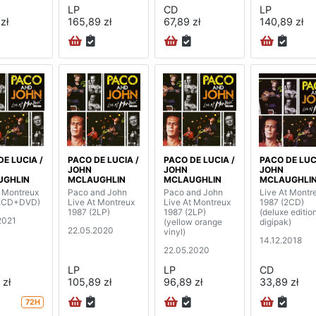
LP
CD
LP
zł
165,89 zł
67,89 zł
140,89 zł
DE LUCIA /
PACO DE LUCIA /
PACO DE LUCIA /
PACO DE LUC
JOHN
JOHN
JOHN
UGHLIN
MCLAUGHLIN
MCLAUGHLIN
MCLAUGHLI
t Montreux
Paco and John
Paco and John
Live At Montr
(2CD+DVD)
Live At Montreux
Live At Montreux
1987 (2CD)
1987 (2LP)
1987 (2LP)
(deluxe editio
2021
(yellow orange
digipak)
22.05.2020
vinyl)
14.12.2018
22.05.2020
LP
LP
CD
 zł
105,89 zł
96,89 zł
33,89 zł
72H