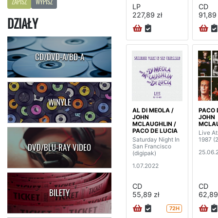
ZAPISZ
WYPISZ
LP
CD
227,89 zł
91,89 
DZIAŁY
CD/DVD-A/BD-A
WINYLE
AL DI MEOLA /
PACO 
JOHN
JOHN
MCLAUGHLIN /
MCLA
PACO DE LUCIA
Live A
Saturday Night In
1987 
DVD/BLU-RAY VIDEO
San Francisco
25.06.
(digipak)
1.07.2022
CD
CD
BILETY
55,89 zł
62,89
72H