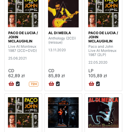
PACO DE LUCIA /
AL DI MEOLA
PACO DE LUCIA /
JOHN
JOHN
Anthology (2CD)
MCLAUGHLIN
MCLAUGHLIN
(reissue)
Live At Montreux
Paco and John
13.11.2020
1987 (2CD+DVD)
Live At Montreux
1987 (2LP)
25.06.2021
22.05.2020
CD
CD
LP
62,89 zł
85,89 zł
105,89 zł
72H