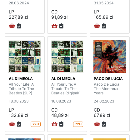
28.06.2024
31.05.2024
LP
CD
LP
227,89 zł
91,89 zł
165,89 zł
AL DI MEOLA
AL DI MEOLA
PACO DE LUCIA
All Your Life: A
All Your Life: A
Paco De Lucia:
Tribute To The
Tribute To The
The Montreux
Beatles (2LP)
Beatles (digipak)
Years
18.08.2023
18.08.2023
24.02.2023
LP
CD
CD
132,89 zł
48,89 zł
67,89 zł
72H
72H