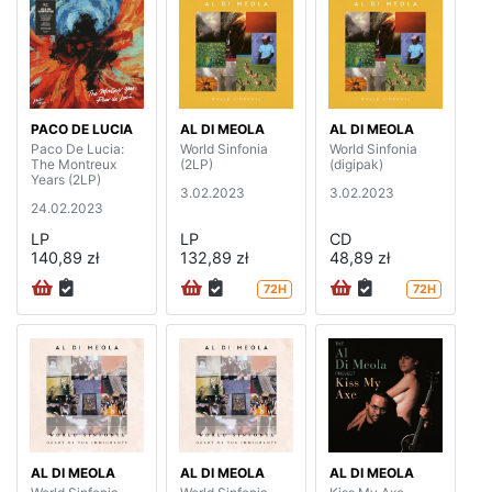
PACO DE LUCIA
AL DI MEOLA
AL DI MEOLA
Paco De Lucia:
World Sinfonia
World Sinfonia
The Montreux
(2LP)
(digipak)
Years (2LP)
3.02.2023
3.02.2023
24.02.2023
LP
LP
CD
140,89 zł
132,89 zł
48,89 zł
72H
72H
AL DI MEOLA
AL DI MEOLA
AL DI MEOLA