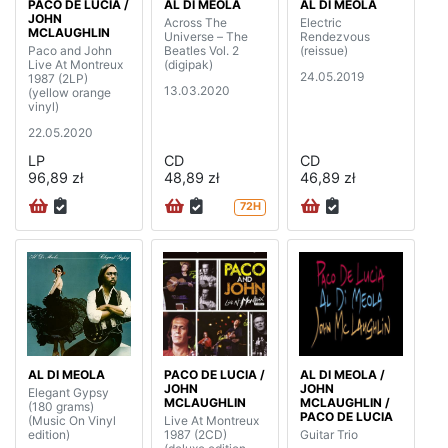
PACO DE LUCIA /
AL DI MEOLA
AL DI MEOLA
JOHN
Across The
Electric
MCLAUGHLIN
Universe – The
Rendezvous
Paco and John
Beatles Vol. 2
(reissue)
Live At Montreux
(digipak)
24.05.2019
1987 (2LP)
13.03.2020
(yellow orange
vinyl)
22.05.2020
LP
CD
CD
96,89 zł
48,89 zł
46,89 zł
72H
AL DI MEOLA
PACO DE LUCIA /
AL DI MEOLA /
JOHN
JOHN
Elegant Gypsy
MCLAUGHLIN
MCLAUGHLIN /
(180 grams)
PACO DE LUCIA
(Music On Vinyl
Live At Montreux
edition)
1987 (2CD)
Guitar Trio