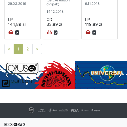
(deluxe edition
29.03.2019
9.11.2018
digipak)
14.12.2018
LP
CD
LP
144,89 zł
33,89 zł
119,89 zł
Poprzednia strona
Następna strona
«
1
2
»
ROCK-SERWIS