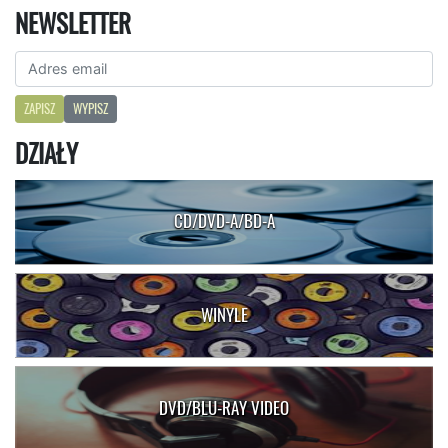
NEWSLETTER
ZAPISZ
WYPISZ
DZIAŁY
CD/DVD-A/BD-A
WINYLE
DVD/BLU-RAY VIDEO