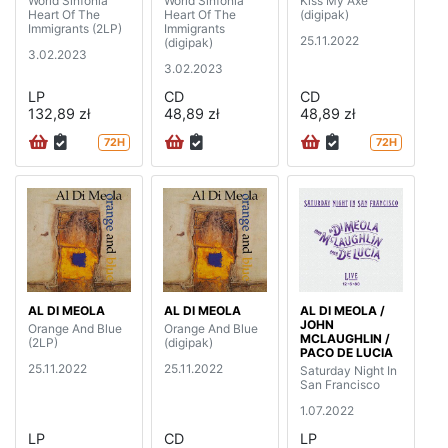
World Sinfonia
World Sinfonia
Kiss My Axe
Heart Of The
Heart Of The
(digipak)
Immigrants (2LP)
Immigrants
25.11.2022
(digipak)
3.02.2023
3.02.2023
LP
CD
CD
132,89 zł
48,89 zł
48,89 zł
72H
72H
AL DI MEOLA
AL DI MEOLA
AL DI MEOLA /
JOHN
Orange And Blue
Orange And Blue
MCLAUGHLIN /
(2LP)
(digipak)
PACO DE LUCIA
25.11.2022
25.11.2022
Saturday Night In
San Francisco
1.07.2022
LP
CD
LP