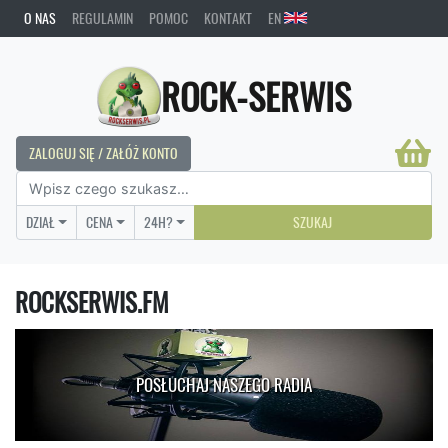
O NAS
REGULAMIN
POMOC
KONTAKT
EN
ROCK-SERWIS
ZALOGUJ SIĘ / ZAŁÓŻ KONTO
DZIAŁ
CENA
24H?
SZUKAJ
ROCKSERWIS.FM
POSŁUCHAJ NASZEGO RADIA