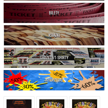
BILETY
KSIĄŻKI
GADŻETY/T-SHIRTY
WYPRZEDAŻ