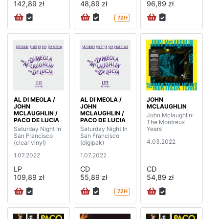
142,89 zł
48,89 zł
96,89 zł
72H
AL DI MEOLA /
AL DI MEOLA /
JOHN
JOHN
JOHN
MCLAUGHLIN
MCLAUGHLIN /
MCLAUGHLIN /
John Mclaughlin:
PACO DE LUCIA
PACO DE LUCIA
The Montreux
Saturday Night In
Saturday Night In
Years
San Francisco
San Francisco
4.03.2022
(clear vinyl)
(digipak)
1.07.2022
1.07.2022
LP
CD
CD
109,89 zł
55,89 zł
54,89 zł
72H