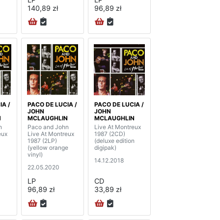
140,89 zł
96,89 zł
IA /
PACO DE LUCIA /
PACO DE LUCIA /
JOHN
JOHN
N
MCLAUGHLIN
MCLAUGHLIN
n
Paco and John
Live At Montreux
eux
Live At Montreux
1987 (2CD)
1987 (2LP)
(deluxe edition
(yellow orange
digipak)
vinyl)
14.12.2018
22.05.2020
LP
CD
96,89 zł
33,89 zł