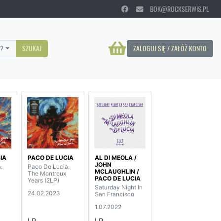
BOK@ROCKSERWIS.PL
?
SZUKAJ
ZALOGUJ SIĘ / ZAŁÓŻ KONTO
IA
PACO DE LUCIA
AL DI MEOLA /
JOHN
:
Paco De Lucia:
MCLAUGHLIN /
The Montreux
PACO DE LUCIA
Years (2LP)
Saturday Night In
24.02.2023
San Francisco
1.07.2022
LP
LP