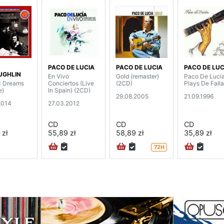
PACO DE LUCIA
PACO DE LUCIA
PACO DE LUC
UGHLIN
En Vivo
Gold (remaster)
Paco De Luci
ic Dreams
Conciertos (Live
(2CD)
Plays De Falla
e)
In Spain) (2CD)
29.08.2005
21.09.1996
2014
27.03.2012
CD
CD
CD
 zł
55,89 zł
58,89 zł
35,89 zł
72H
na