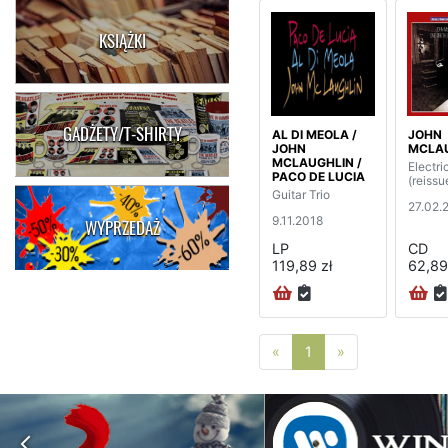
KSIĄŻKI
GADŻETY/T-SHIRTY
AL DI MEOLA /
JOHN
JOHN
MCLA
MCLAUGHLIN /
Electr
PACO DE LUCIA
(reissu
Guitar Trio
27.02.
9.11.2018
WYPRZEDAŻ
LP
CD
119,89 zł
62,89
Poprzednia strona
Następna stro
«
1
»