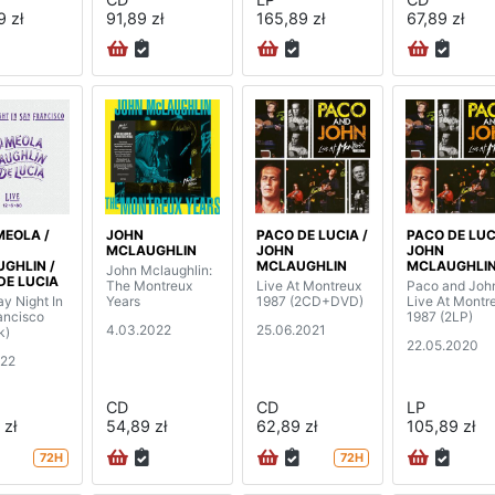
9 zł
91,89 zł
165,89 zł
67,89 zł
MEOLA /
JOHN
PACO DE LUCIA /
PACO DE LUC
MCLAUGHLIN
JOHN
JOHN
GHLIN /
MCLAUGHLIN
MCLAUGHLI
John Mclaughlin:
DE LUCIA
The Montreux
Live At Montreux
Paco and Joh
y Night In
Years
1987 (2CD+DVD)
Live At Montr
ancisco
1987 (2LP)
4.03.2022
25.06.2021
k)
22.05.2020
022
CD
CD
LP
 zł
54,89 zł
62,89 zł
105,89 zł
72H
72H