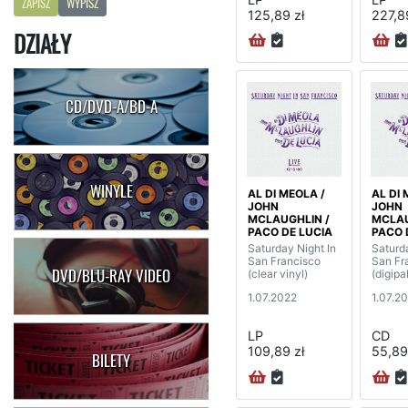
ZAPISZ
WYPISZ
125,89 zł
227,8
DZIAŁY
CD/DVD-A/BD-A
WINYLE
AL DI MEOLA /
AL DI 
JOHN
JOHN
MCLAUGHLIN /
MCLAU
PACO DE LUCIA
PACO 
Saturday Night In
Saturda
San Francisco
San Fr
DVD/BLU-RAY VIDEO
(clear vinyl)
(digipa
1.07.2022
1.07.2
LP
CD
109,89 zł
55,89
BILETY