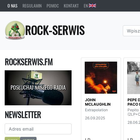
O NAS
REGULAMIN
POMOC
KONTAKT
EN
ROCK-SERWIS
ROCKSERWIS.FM
POSŁUCHAJ NASZEGO RADIA
JOHN
PEPE D
MCLAUGHLIN
PACO 
Extrapolation
Pepito
NEWSLETTER
(2LP+
26.09.2025
28.06.
LP
LP