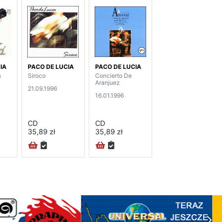
IA
PACO DE LUCIA
PACO DE LUCIA
a
Siroco
Concierto De
Aranjuez
21.09.1996
16.01.1996
CD
CD
35,89 zł
35,89 zł