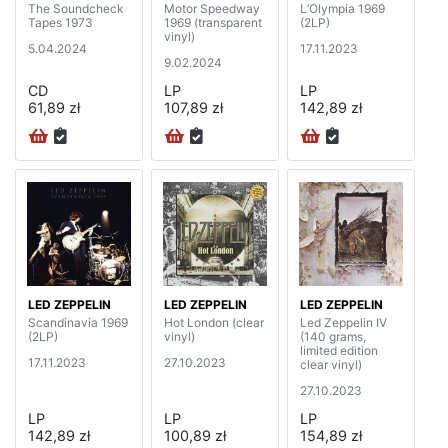
The Soundcheck
Motor Speedway
L’Olympia 1969
Tapes 1973
1969 (transparent
(2LP)
vinyl)
5.04.2024
17.11.2023
9.02.2024
CD
LP
LP
61,89 zł
107,89 zł
142,89 zł
LED ZEPPELIN
LED ZEPPELIN
LED ZEPPELIN
Scandinavia 1969
Hot London (clear
Led Zeppelin IV
(2LP)
vinyl)
(140 grams,
limited edition
17.11.2023
27.10.2023
clear vinyl)
27.10.2023
LP
LP
LP
142,89 zł
100,89 zł
154,89 zł