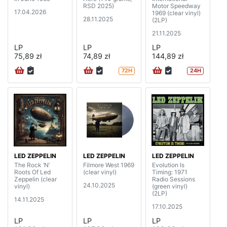
RSD 2025)
Motor Speedway
17.04.2026
1969 (clear vinyl)
28.11.2025
(2LP)
21.11.2025
LP
LP
LP
75,89 zł
74,89 zł
144,89 zł
72H
24H
LED ZEPPELIN
LED ZEPPELIN
LED ZEPPELIN
The Rock ‘N’
Filmore West 1969
Evolution Is
Roots Of Led
(clear vinyl)
Timing: 1971
Zeppelin (clear
Radio Sessions
24.10.2025
vinyl)
(green vinyl)
(2LP)
14.11.2025
17.10.2025
LP
LP
LP