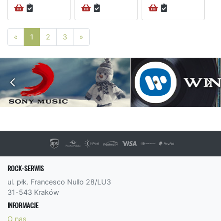
Poprzednia strona
Następna strona
«
1
2
3
»
ROCK-SERWIS
ul. płk. Francesco Nullo 28/LU3
31-543 Kraków
INFORMACJE
O nas