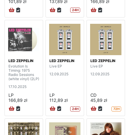
101,89 zł
137,89 zł
166,89 zł
24H
LED ZEPPELIN
LED ZEPPELIN
LED ZEPPELIN
Evolution Is
Live EP
Live EP
Timing: 1975
12.09.2025
12.09.2025
Radio Sessions
(white vinyl) (2LP)
17.10.2025
LP
LP
CD
166,89 zł
112,89 zł
45,89 zł
24H
72H