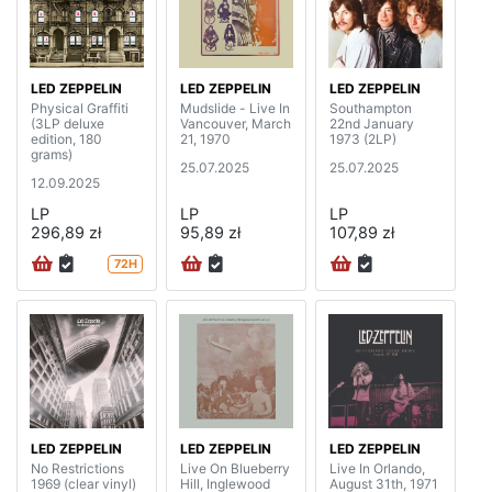
LED ZEPPELIN
LED ZEPPELIN
LED ZEPPELIN
Physical Graffiti
Mudslide - Live In
Southampton
(3LP deluxe
Vancouver, March
22nd January
edition, 180
21, 1970
1973 (2LP)
grams)
25.07.2025
25.07.2025
12.09.2025
LP
LP
LP
296,89 zł
95,89 zł
107,89 zł
72H
LED ZEPPELIN
LED ZEPPELIN
LED ZEPPELIN
No Restrictions
Live On Blueberry
Live In Orlando,
1969 (clear vinyl)
Hill, Inglewood
August 31th, 1971