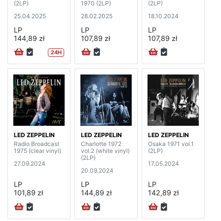
(2LP)
1970 (2LP)
(2LP)
25.04.2025
28.02.2025
18.10.2024
LP
LP
LP
144,89 zł
107,89 zł
107,89 zł
24H
LED ZEPPELIN
LED ZEPPELIN
LED ZEPPELIN
Radio Broadcast
Charlotte 1972
Osaka 1971 vol.1
1975 (clear vinyl)
vol.2 (white vinyl)
(2LP)
(2LP)
27.09.2024
17.05.2024
20.09.2024
LP
LP
LP
101,89 zł
144,89 zł
142,89 zł