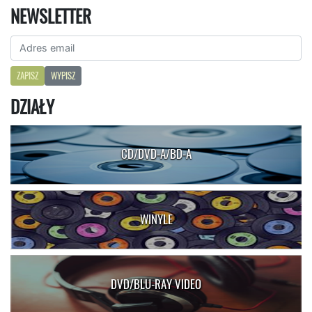
NEWSLETTER
ZAPISZ
WYPISZ
DZIAŁY
CD/DVD-A/BD-A
WINYLE
DVD/BLU-RAY VIDEO