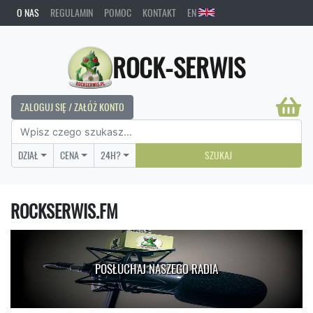
O NAS
REGULAMIN
POMOC
KONTAKT
EN
ROCK-SERWIS
ZALOGUJ SIĘ / ZAŁÓŻ KONTO
DZIAŁ
CENA
24H?
SZUKAJ
ROCKSERWIS.FM
POSŁUCHAJ NASZEGO RADIA