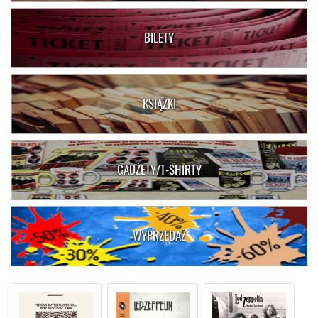
BILETY
KSIĄŻKI
GADŻETY/T-SHIRTY
WYPRZEDAŻ