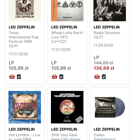
LED ZEPPELIN
LED ZEPPELIN
LED ZEPPELIN
Texas
Whole Lotta Rock!
Radio Sessions
International Pop
Live 1972
(2LP)
Festival 1969
(LP+CD)
11.09.2026
(2LP)
17.07.2026
17.07.2026
LP
LP
LP
144,89 zł
105,89 zł
105,89 zł
134,99 zł
LED ZEPPELIN
LED ZEPPELIN
LED ZEPPELIN
Hot London - Live
Shift Your Gear
Dallas
In June 1969
Here (140 grams,
International