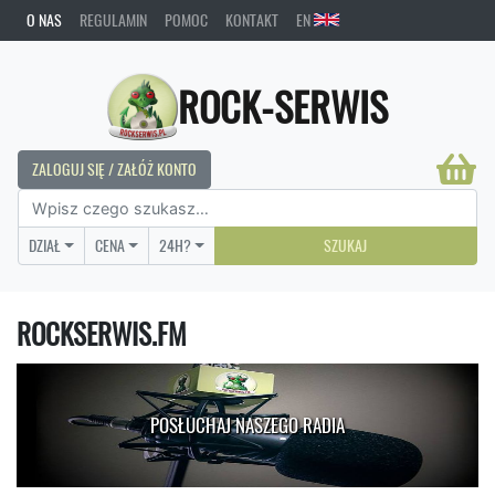
O NAS
REGULAMIN
POMOC
KONTAKT
EN
ROCK-SERWIS
ZALOGUJ SIĘ / ZAŁÓŻ KONTO
DZIAŁ
CENA
24H?
SZUKAJ
ROCKSERWIS.FM
POSŁUCHAJ NASZEGO RADIA