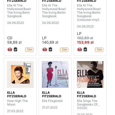
FITZGERALD
FITZGERALD
FITZGERALD
Ella At The
Ella At The
Ella At The
Hollywood Bowl:
Hollywood Bowl:
Hollywood Bowl:
The Irving Berin
The Irving Berlin
The Irving Berlin
Songbook
Songbook
Songbook
(coloured vinyl)
24.06.2022
24.06.2022
24.06.2022
LP
CD
LP
182,89 zł
58,89 zł
140,89 zł
153,99 zł
72H
72H
72H
ELLA
ELLA
ELLA
FITZGERALD
FITZGERALD
FITZGERALD
How High The
Ella Fitzgerald
Ella Sings The
Moon
Songbooks Of…
21.01.2022
(10CD)
27.05.2022
21.05.2021