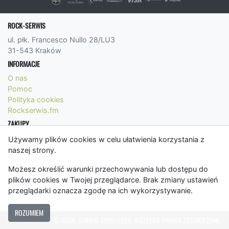
ROCK-SERWIS
ul. płk. Francesco Nullo 28/LU3
31-543 Kraków
INFORMACJE
O nas
Pomoc
Polityka cookies
Rockserwis.fm
ZAKUPY
Formy płatności
Używamy plików cookies w celu ułatwienia korzystania z
Koszty wysyłki
naszej strony.
Panel Klienta
Możesz określić warunki przechowywania lub dostępu do
Regulamin
plików cookies w Twojej przeglądarce. Brak zmiany ustawień
KONTAKT
przeglądarki oznacza zgodę na ich wykorzystywanie.
bok@rockserwis.pl
ROZUMIEM
© ROCK-SERWIS 1999-2026. WSZELKIE PRAWA ZASTRZEŻONE.