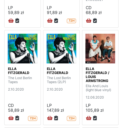
LP
LP
CD
59,89 zł
91,89 zł
68,89 zł
72H
ELLA
ELLA
ELLA
FITZGERALD
FITZGERALD
FITZGERALD /
LOUIS
The Lost Berlin
The Lost Berlin
ARMSTRONG
Tapes
Tapes (2LP)
Ella And Louis
2.10.2020
2.10.2020
(light blue vinyl)
12.06.2020
CD
LP
LP
58,89 zł
147,89 zł
105,89 zł
72H
72H