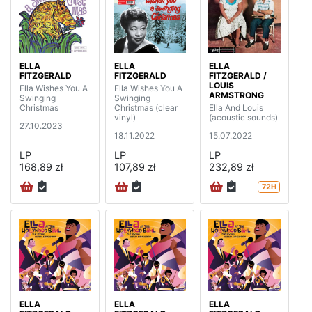
ELLA
ELLA
ELLA
FITZGERALD
FITZGERALD
FITZGERALD /
LOUIS
Ella Wishes You A
Ella Wishes You A
ARMSTRONG
Swinging
Swinging
Christmas
Christmas (clear
Ella And Louis
vinyl)
(acoustic sounds)
27.10.2023
18.11.2022
15.07.2022
LP
LP
LP
168,89 zł
107,89 zł
232,89 zł
72H
ELLA
ELLA
ELLA