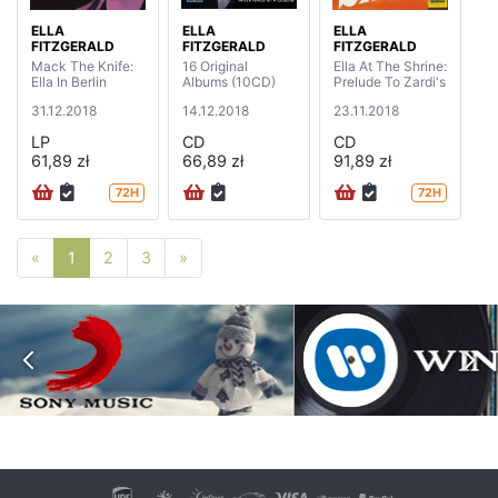
ELLA
ELLA
ELLA
FITZGERALD
FITZGERALD
FITZGERALD
Mack The Knife:
16 Original
Ella At The Shrine:
Ella In Berlin
Albums (10CD)
Prelude To Zardi's
31.12.2018
14.12.2018
23.11.2018
LP
CD
CD
61,89 zł
66,89 zł
91,89 zł
72H
72H
Poprzednia strona
Następna strona
«
1
2
3
»