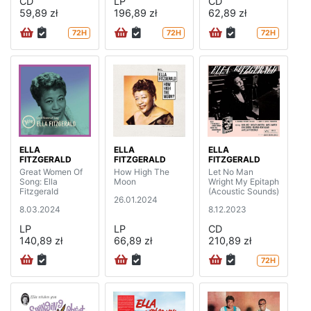
CD
LP
CD
59,89 zł
196,89 zł
62,89 zł
72H
72H
72H
ELLA
ELLA
ELLA
FITZGERALD
FITZGERALD
FITZGERALD
Great Women Of
How High The
Let No Man
Song: Ella
Moon
Wright My Epitaph
Fitzgerald
(Acoustic Sounds)
26.01.2024
8.03.2024
8.12.2023
LP
LP
CD
140,89 zł
66,89 zł
210,89 zł
72H