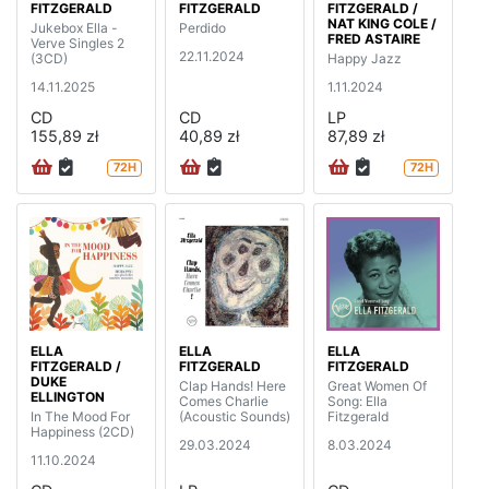
FITZGERALD
FITZGERALD
FITZGERALD /
NAT KING COLE /
Jukebox Ella -
Perdido
FRED ASTAIRE
Verve Singles 2
22.11.2024
(3CD)
Happy Jazz
14.11.2025
1.11.2024
CD
CD
LP
155,89 zł
40,89 zł
87,89 zł
72H
72H
ELLA
ELLA
ELLA
FITZGERALD /
FITZGERALD
FITZGERALD
DUKE
Clap Hands! Here
Great Women Of
ELLINGTON
Comes Charlie
Song: Ella
In The Mood For
(Acoustic Sounds)
Fitzgerald
Happiness (2CD)
29.03.2024
8.03.2024
11.10.2024