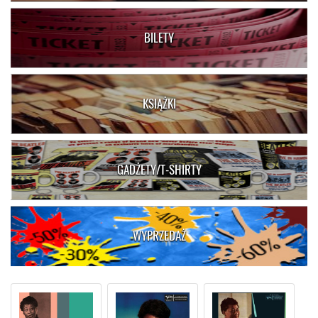
BILETY
KSIĄŻKI
GADŻETY/T-SHIRTY
WYPRZEDAŻ