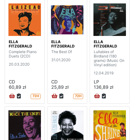
ELLA
ELLA
ELLA
FITZGERALD
FITZGERALD
FITZGERALD
Complete Piano
The Best Of
Lullabies of
Duets (2CD)
Birdland (180
31.01.2020
grams) (Music On
20.03.2020
Vinyl edition)
12.04.2019
CD
CD
LP
60,89 zł
25,89 zł
136,89 zł
72H
72H