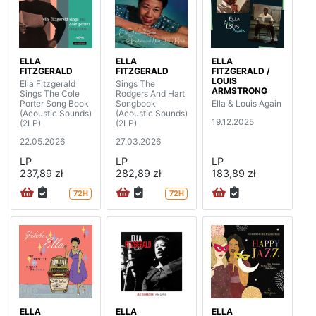
ELLA
ELLA
ELLA
FITZGERALD
FITZGERALD
FITZGERALD /
LOUIS
Ella Fitzgerald
Sings The
ARMSTRONG
Sings The Cole
Rodgers And Hart
Porter Song Book
Songbook
Ella & Louis Again
(Acoustic Sounds)
(Acoustic Sounds)
19.12.2025
(2LP)
(2LP)
22.05.2026
27.03.2026
LP
LP
LP
237,89 zł
282,89 zł
183,89 zł
72H
72H
ELLA
ELLA
ELLA