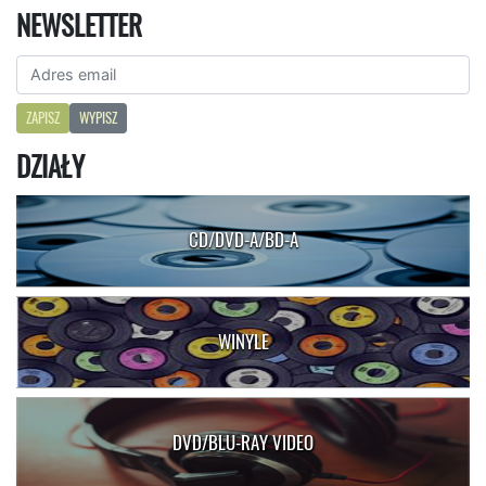
NEWSLETTER
ZAPISZ
WYPISZ
DZIAŁY
CD/DVD-A/BD-A
WINYLE
DVD/BLU-RAY VIDEO