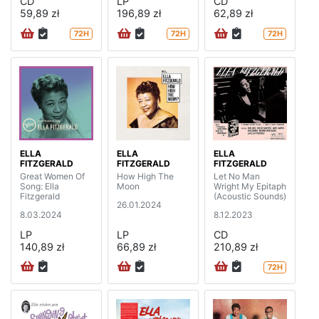
CD
LP
CD
59,89 zł
196,89 zł
62,89 zł
72H
72H
72H
ELLA
ELLA
ELLA
FITZGERALD
FITZGERALD
FITZGERALD
Great Women Of
How High The
Let No Man
Song: Ella
Moon
Wright My Epitaph
Fitzgerald
(Acoustic Sounds)
26.01.2024
8.03.2024
8.12.2023
LP
LP
CD
140,89 zł
66,89 zł
210,89 zł
72H