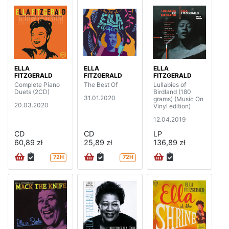
ELLA
ELLA
ELLA
FITZGERALD
FITZGERALD
FITZGERALD
Complete Piano
The Best Of
Lullabies of
Duets (2CD)
Birdland (180
31.01.2020
grams) (Music On
20.03.2020
Vinyl edition)
12.04.2019
CD
CD
LP
60,89 zł
25,89 zł
136,89 zł
72H
72H