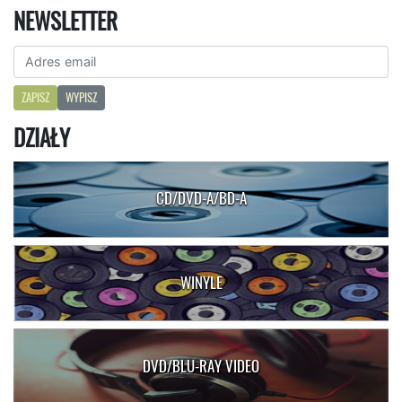
NEWSLETTER
ZAPISZ
WYPISZ
DZIAŁY
CD/DVD-A/BD-A
WINYLE
DVD/BLU-RAY VIDEO