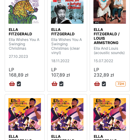
ELLA
ELLA
ELLA
FITZGERALD
FITZGERALD
FITZGERALD /
LOUIS
Ella Wishes You A
Ella Wishes You A
ARMSTRONG
Swinging
Swinging
Christmas
Christmas (clear
Ella And Louis
vinyl)
(acoustic sounds)
27.10.2023
18.11.2022
15.07.2022
LP
LP
LP
168,89 zł
107,89 zł
232,89 zł
72H
ELLA
ELLA
ELLA