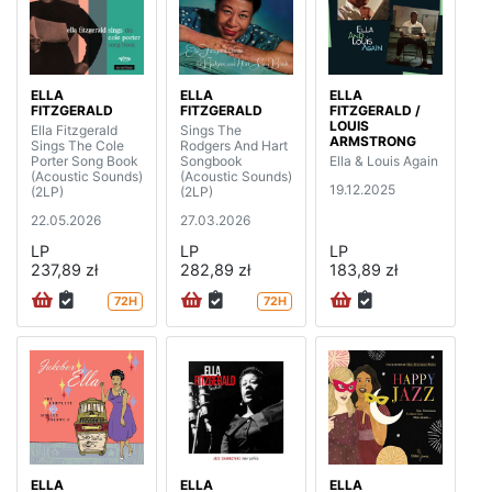
ELLA
ELLA
ELLA
FITZGERALD
FITZGERALD
FITZGERALD /
LOUIS
Ella Fitzgerald
Sings The
ARMSTRONG
Sings The Cole
Rodgers And Hart
Porter Song Book
Songbook
Ella & Louis Again
(Acoustic Sounds)
(Acoustic Sounds)
19.12.2025
(2LP)
(2LP)
22.05.2026
27.03.2026
LP
LP
LP
237,89 zł
282,89 zł
183,89 zł
72H
72H
ELLA
ELLA
ELLA