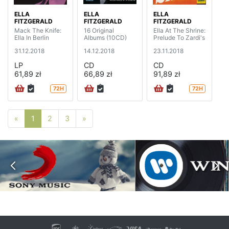
ELLA
ELLA
ELLA
FITZGERALD
FITZGERALD
FITZGERALD
Mack The Knife:
16 Original
Ella At The Shrine:
Ella In Berlin
Albums (10CD)
Prelude To Zardi's
31.12.2018
14.12.2018
23.11.2018
LP
CD
CD
61,89 zł
66,89 zł
91,89 zł
72H
72H
Poprzednia strona
Następna strona
«
1
2
3
»