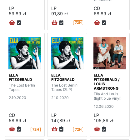
LP
LP
CD
59,89 zł
91,89 zł
68,89 zł
72H
ELLA
ELLA
ELLA
FITZGERALD
FITZGERALD
FITZGERALD /
LOUIS
The Lost Berlin
The Lost Berlin
ARMSTRONG
Tapes
Tapes (2LP)
Ella And Louis
2.10.2020
2.10.2020
(light blue vinyl)
12.06.2020
CD
LP
LP
58,89 zł
147,89 zł
105,89 zł
72H
72H