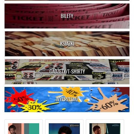
BILETY
KSIĄŻKI
GADŻETY/T-SHIRTY
WYPRZEDAŻ