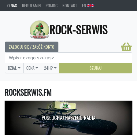
O NAS
REGULAMIN
POMOC
KONTAKT
EN
ROCK-SERWIS
ZALOGUJ SIĘ / ZAŁÓŻ KONTO
DZIAŁ
CENA
24H?
SZUKAJ
ROCKSERWIS.FM
POSŁUCHAJ NASZEGO RADIA