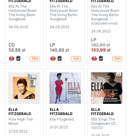
FITZGERALD
FITZGERALD
FITZGERALD
Ella At The
Ella At The
Ella At The
Hollywood Bowl:
Hollywood Bowl:
Hollywood Bowl:
The Irving Berin
The Irving Berlin
The Irving Berlin
Songbook
Songbook
Songbook
(coloured vinyl)
24.06.2022
24.06.2022
24.06.2022
LP
CD
LP
182,89 zł
58,89 zł
140,89 zł
153,99 zł
72H
72H
72H
ELLA
ELLA
ELLA
FITZGERALD
FITZGERALD
FITZGERALD
How High The
Ella Fitzgerald
Ella Sings The
Moon
Songbooks Of…
21.01.2022
(10CD)
27.05.2022
21.05.2021