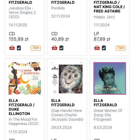
FITZGERALD
FITZGERALD
FITZGERALD /
NAT KING COLE /
Jukebox Ella -
Perdido
FRED ASTAIRE
Verve Singles 2
22.11.2024
(3CD)
Happy Jazz
14.11.2025
1.11.2024
CD
CD
LP
155,89 zł
40,89 zł
87,89 zł
72H
72H
ELLA
ELLA
ELLA
FITZGERALD /
FITZGERALD
FITZGERALD
DUKE
Clap Hands! Here
Great Women Of
ELLINGTON
Comes Charlie
Song: Ella
In The Mood For
(Acoustic Sounds)
Fitzgerald
Happiness (2CD)
29.03.2024
8.03.2024
11.10.2024