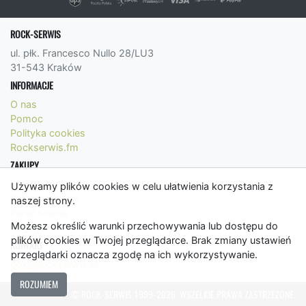
ROCK-SERWIS
ul. płk. Francesco Nullo 28/LU3
31-543 Kraków
INFORMACJE
O nas
Pomoc
Polityka cookies
Rockserwis.fm
ZAKUPY
Formy płatności
Używamy plików cookies w celu ułatwienia korzystania z
Koszty wysyłki
naszej strony.
Panel Klienta
Możesz określić warunki przechowywania lub dostępu do
Regulamin
plików cookies w Twojej przeglądarce. Brak zmiany ustawień
KONTAKT
przeglądarki oznacza zgodę na ich wykorzystywanie.
bok@rockserwis.pl
ROZUMIEM
© ROCK-SERWIS 1999-2026. WSZELKIE PRAWA ZASTRZEŻONE.