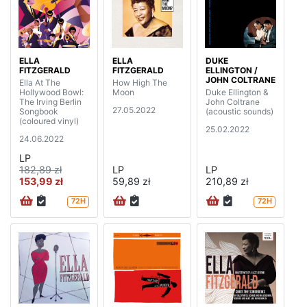
ELLA
ELLA
DUKE
FITZGERALD
FITZGERALD
ELLINGTON /
JOHN COLTRANE
Ella At The
How High The
Hollywood Bowl:
Moon
Duke Ellington &
The Irving Berlin
John Coltrane
27.05.2022
Songbook
(acoustic sounds)
(coloured vinyl)
25.02.2022
24.06.2022
LP
182,89 zł
LP
LP
153,99 zł
59,89 zł
210,89 zł
72H
72H