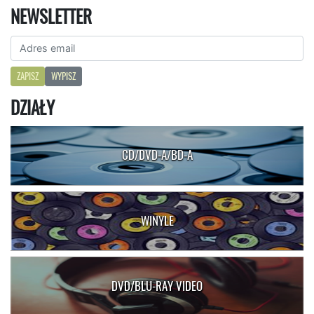
NEWSLETTER
ZAPISZ
WYPISZ
DZIAŁY
CD/DVD-A/BD-A
WINYLE
DVD/BLU-RAY VIDEO