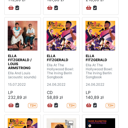
ELLA
ELLA
ELLA
FITZGERALD /
FITZGERALD
FITZGERALD
LOUIS
Ella At The
Ella At The
ARMSTRONG
Hollywood Bowl:
Hollywood Bowl:
Ella And Louis
The Irving Berin
The Irving Berlin
(acoustic sounds)
Songbook
Songbook
15.07.2022
24.06.2022
24.06.2022
LP
CD
LP
232,89 zł
58,89 zł
140,89 zł
72H
72H
72H