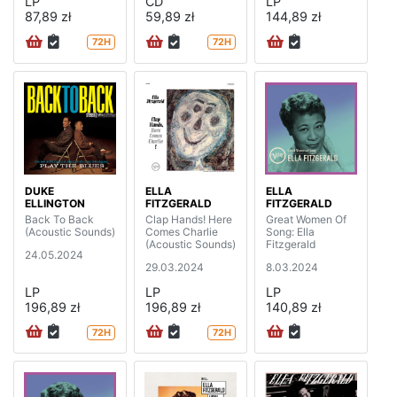
LP
CD
LP
87,89 zł
59,89 zł
144,89 zł
72H
72H
DUKE
ELLA
ELLA
ELLINGTON
FITZGERALD
FITZGERALD
Back To Back
Clap Hands! Here
Great Women Of
(Acoustic Sounds)
Comes Charlie
Song: Ella
(Acoustic Sounds)
Fitzgerald
24.05.2024
29.03.2024
8.03.2024
LP
LP
LP
196,89 zł
196,89 zł
140,89 zł
72H
72H