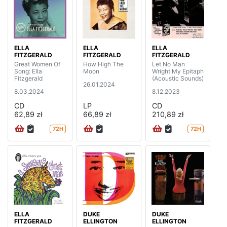
ELLA
ELLA
ELLA
FITZGERALD
FITZGERALD
FITZGERALD
Great Women Of
How High The
Let No Man
Song: Ella
Moon
Wright My Epitaph
Fitzgerald
(Acoustic Sounds)
26.01.2024
8.03.2024
8.12.2023
CD
LP
CD
62,89 zł
66,89 zł
210,89 zł
72H
72H
ELLA
DUKE
DUKE
FITZGERALD
ELLINGTON
ELLINGTON