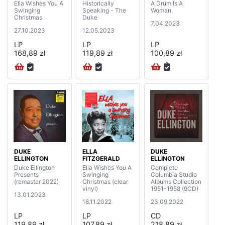
Ella Wishes You A
Historically
A Drum Is A
Swinging
Speaking - The
Woman
Christmas
Duke
7.04.2023
27.10.2023
12.05.2023
LP
LP
LP
168,89 zł
119,89 zł
100,89 zł
DUKE
ELLA
DUKE
ELLINGTON
FITZGERALD
ELLINGTON
Duke Ellington
Ella Wishes You A
Complete
Presents
Swinging
Columbia Studio
(remaster 2022)
Christmas (clear
Albums Collection
vinyl)
1951-1958 (9CD)
13.01.2023
18.11.2022
23.09.2022
LP
LP
CD
119,89 zł
107,89 zł
218,89 zł