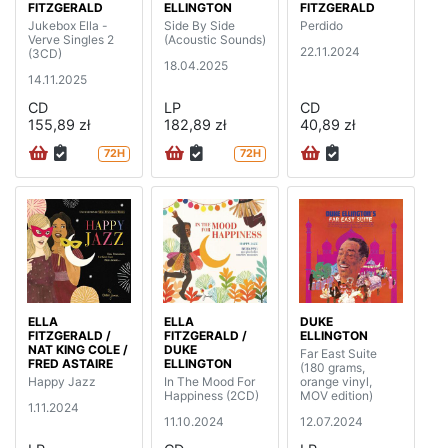
FITZGERALD
ELLINGTON
FITZGERALD
Jukebox Ella -
Side By Side
Perdido
Verve Singles 2
(Acoustic Sounds)
22.11.2024
(3CD)
18.04.2025
14.11.2025
CD
LP
CD
155,89 zł
182,89 zł
40,89 zł
72H
72H
ELLA
ELLA
DUKE
FITZGERALD /
FITZGERALD /
ELLINGTON
NAT KING COLE /
DUKE
Far East Suite
FRED ASTAIRE
ELLINGTON
(180 grams,
Happy Jazz
In The Mood For
orange vinyl,
Happiness (2CD)
MOV edition)
1.11.2024
11.10.2024
12.07.2024