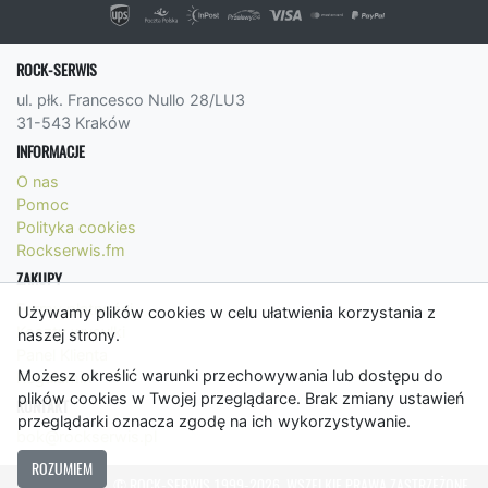
ROCK-SERWIS
ul. płk. Francesco Nullo 28/LU3
31-543 Kraków
INFORMACJE
O nas
Pomoc
Polityka cookies
Rockserwis.fm
ZAKUPY
Formy płatności
Używamy plików cookies w celu ułatwienia korzystania z
Koszty wysyłki
naszej strony.
Panel Klienta
Możesz określić warunki przechowywania lub dostępu do
Regulamin
plików cookies w Twojej przeglądarce. Brak zmiany ustawień
KONTAKT
przeglądarki oznacza zgodę na ich wykorzystywanie.
bok@rockserwis.pl
ROZUMIEM
© ROCK-SERWIS 1999-2026. WSZELKIE PRAWA ZASTRZEŻONE.