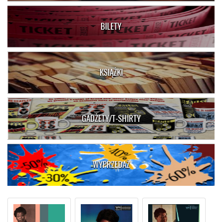
BILETY
KSIĄŻKI
GADŻETY/T-SHIRTY
WYPRZEDAŻ