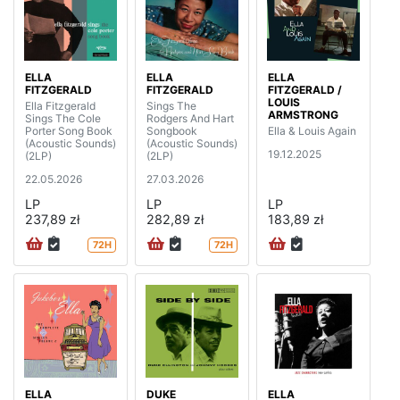
ELLA
ELLA
ELLA
FITZGERALD
FITZGERALD
FITZGERALD /
LOUIS
Ella Fitzgerald
Sings The
ARMSTRONG
Sings The Cole
Rodgers And Hart
Porter Song Book
Songbook
Ella & Louis Again
(Acoustic Sounds)
(Acoustic Sounds)
19.12.2025
(2LP)
(2LP)
22.05.2026
27.03.2026
LP
LP
LP
237,89 zł
282,89 zł
183,89 zł
72H
72H
ELLA
DUKE
ELLA