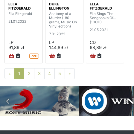
ELLA
DUKE
ELLA
FITZGERALD
ELLINGTON
FITZGERALD
Ella Fitzgerald
Anatomy of a
Ella Sings The
Murder (180
Songbooks Of…
21.01.2022
grams, Music On
(10CD)
Vinyl edition)
21.05.2021
7.01.2022
LP
LP
CD
91,89 zł
144,89 zł
68,89 zł
72H
Poprzednia strona
Następna strona
«
1
2
3
4
5
»