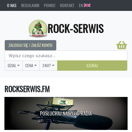
O NAS
REGULAMIN
POMOC
KONTAKT
EN
ROCK-SERWIS
ZALOGUJ SIĘ / ZAŁÓŻ KONTO
DZIAŁ
CENA
24H?
SZUKAJ
ROCKSERWIS.FM
POSŁUCHAJ NASZEGO RADIA