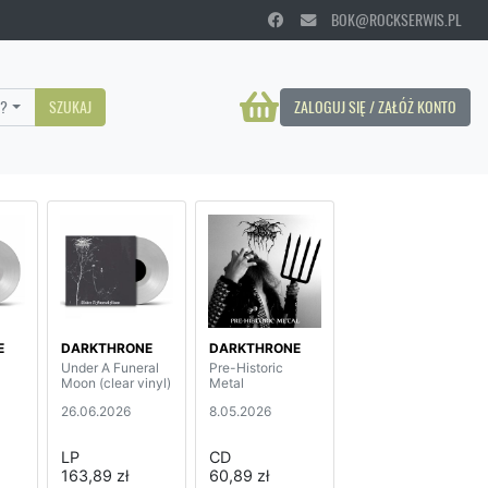
BOK@ROCKSERWIS.PL
?
SZUKAJ
ZALOGUJ SIĘ / ZAŁÓŻ KONTO
E
DARKTHRONE
DARKTHRONE
Under A Funeral
Pre-Historic
Moon (clear vinyl)
Metal
26.06.2026
8.05.2026
LP
CD
163,89 zł
60,89 zł