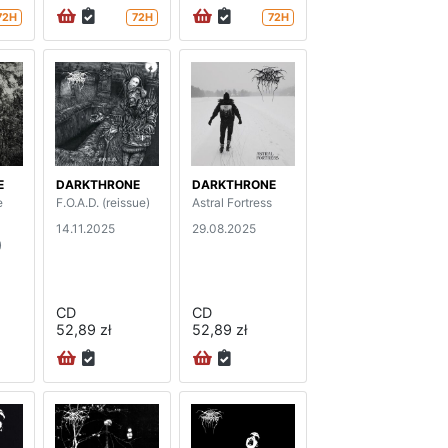
72H
72H
72H
E
DARKTHRONE
DARKTHRONE
e
F.O.A.D. (reissue)
Astral Fortress
14.11.2025
29.08.2025
)
CD
CD
52,89 zł
52,89 zł