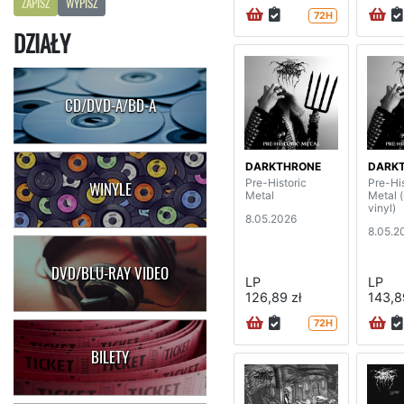
ZAPISZ
WYPISZ
72H
DZIAŁY
CD/DVD-A/BD-A
DARKTHRONE
DARK
Pre-Historic
Pre-His
WINYLE
Metal
Metal 
vinyl)
8.05.2026
8.05.2
DVD/BLU-RAY VIDEO
LP
LP
126,89 zł
143,8
72H
BILETY