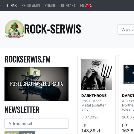
O NAS
REGULAMIN
POMOC
KONTAKT
EN
ROCK-SERWIS
ROCKSERWIS.FM
POSŁUCHAJ NASZEGO RADIA
DARKTHRONE
DARK
Pre-Historic
A Blaz
Metal (splatter
Northe
NEWSLETTER
vinyl)
(clear 
3.07.2026
26.06.
LP
LP
143,89 zł
163,8