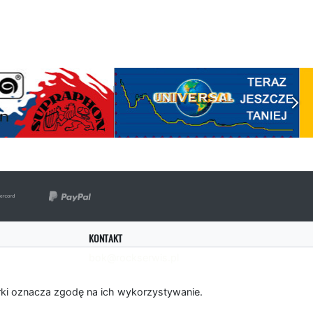
KONTAKT
bok@rockserwis.pl
rki oznacza zgodę na ich wykorzystywanie.