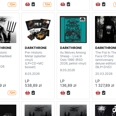
72H
72H
THRONE
DARKTHRONE
DARKTHRONE
DARKTHRON
toric
Pre-Historic
As Wolves Among
The Fist In Th
(marbled
Metal (splatter
Sheep - Live In
Face Of God
vinyl)
Oslo 1990 (RSD
(anniversary
(LP+CD+MC
2026, petrol vinyl)
deluxe edition
026
boxset)
(9LP+DVD)
8.05.2026
8.05.2026
20.03.2026
LP
LP
LP
9 zł
538,89 zł
136,89 zł
1 327,89 zł
72H