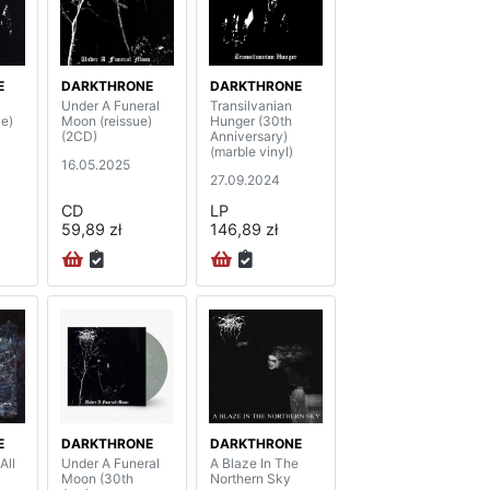
E
DARKTHRONE
DARKTHRONE
Under A Funeral
Transilvanian
ue)
Moon (reissue)
Hunger (30th
(2CD)
Anniversary)
(marble vinyl)
16.05.2025
27.09.2024
CD
LP
59,89 zł
146,89 zł
E
DARKTHRONE
DARKTHRONE
All
Under A Funeral
A Blaze In The
Moon (30th
Northern Sky