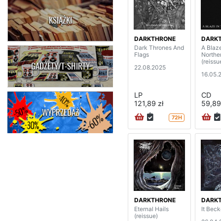
KSIĄŻKI
DARKTHRONE
DARK
Dark Thrones And
A Blaz
Flags
Northe
(reissu
GADŻETY/T-SHIRTY
22.08.2025
16.05.
LP
CD
121,89 zł
59,89
WYPRZEDAŻ
72H
DARKTHRONE
DARK
Eternal Hails
It Beck
(reissue)