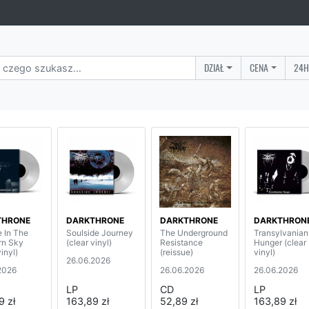
DZIAŁ
CENA
24H
THRONE
DARKTHRONE
DARKTHRONE
DARKTHRON
e In The
Soulside Journey
The Underground
Transylvanian
rn Sky
(clear vinyl)
Resistance
Hunger (clear
vinyl)
(reissue)
vinyl)
26.06.2026
2026
26.06.2026
26.06.2026
LP
CD
LP
9 zł
163,89 zł
52,89 zł
163,89 zł