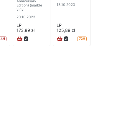
Anniversary
13.10.2023
Edition) (marble
vinyl)
20.10.2023
LP
LP
173,89 zł
125,89 zł
24H
72H