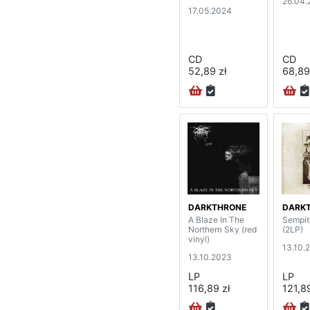
26.04.
17.05.2024
CD
CD
52,89 zł
68,89
DARKTHRONE
DARK
A Blaze In The
Sempit
Northern Sky (red
(2LP)
vinyl)
13.10.
13.10.2023
LP
LP
116,89 zł
121,89