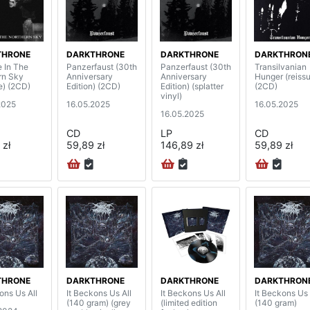
THRONE
DARKTHRONE
DARKTHRONE
DARKTHRON
e In The
Panzerfaust (30th
Panzerfaust (30th
Transilvanian
rn Sky
Anniversary
Anniversary
Hunger (reiss
e) (2CD)
Edition) (2CD)
Edition) (splatter
(2CD)
vinyl)
2025
16.05.2025
16.05.2025
16.05.2025
CD
LP
CD
 zł
59,89 zł
146,89 zł
59,89 zł
THRONE
DARKTHRONE
DARKTHRONE
DARKTHRON
ons Us All
It Beckons Us All
It Beckons Us All
It Beckons Us 
(140 gram) (grey
(limited edition
(140 gram)