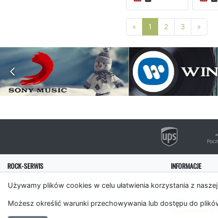
Poprzednia strona
Nast
«
1
2
3
»
ROCK-SERWIS
INFORMACJE
ul. płk. Francesco Nullo 28/LU3
O nas
Używamy plików cookies w celu ułatwienia korzystania z naszej
31-543 Kraków
Pomoc
Polityka cooki
Możesz określić warunki przechowywania lub dostępu do plików
Rockserwis.f