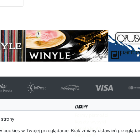
ępna strona
ZAKUPY
Formy płatności
 strony.
Koszty wysyłki
es
Panel Klienta
 cookies w Twojej przeglądarce. Brak zmiany ustawień przegląda
m
Regulamin