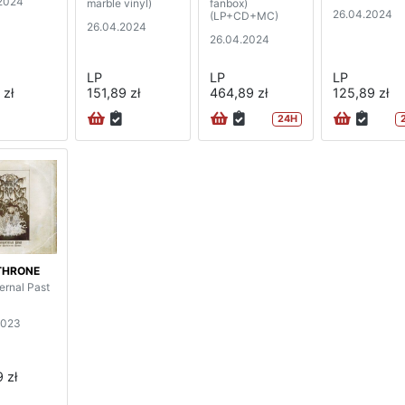
2024
marble vinyl)
fanbox)
26.04.2024
(LP+CD+MC)
26.04.2024
26.04.2024
LP
LP
LP
 zł
151,89 zł
464,89 zł
125,89 zł
24H
THRONE
ernal Past
2023
 zł