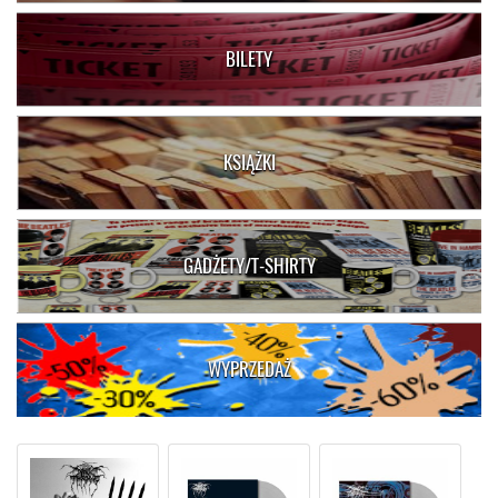
BILETY
KSIĄŻKI
GADŻETY/T-SHIRTY
WYPRZEDAŻ