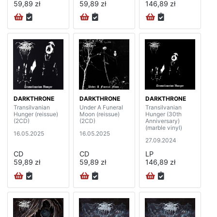
59,89 zł
59,89 zł
146,89 zł
DARKTHRONE
DARKTHRONE
DARKTHRONE
Transilvanian
Under A Funeral
Transilvanian
Hunger (reissue)
Moon (reissue)
Hunger (30th
(2CD)
(2CD)
Anniversary)
(marble vinyl)
16.05.2025
16.05.2025
27.09.2024
CD
CD
LP
59,89 zł
59,89 zł
146,89 zł