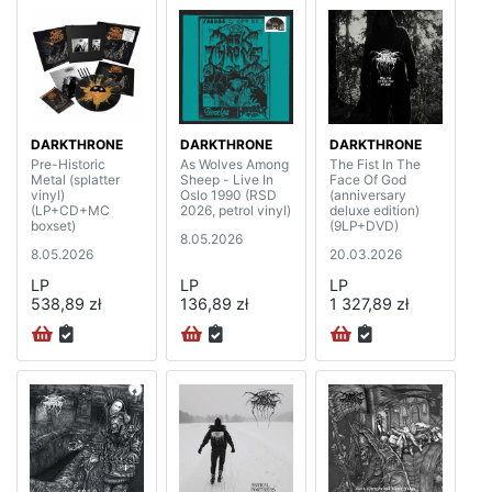
DARKTHRONE
DARKTHRONE
DARKTHRONE
Pre-Historic
As Wolves Among
The Fist In The
Metal (splatter
Sheep - Live In
Face Of God
vinyl)
Oslo 1990 (RSD
(anniversary
(LP+CD+MC
2026, petrol vinyl)
deluxe edition)
boxset)
(9LP+DVD)
8.05.2026
8.05.2026
20.03.2026
LP
LP
LP
538,89 zł
136,89 zł
1 327,89 zł