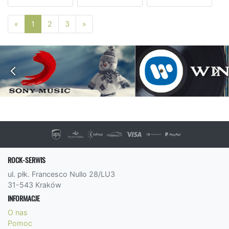
Poprzednia strona
Następna strona
«
1
2
3
»
ROCK-SERWIS
ul. płk. Francesco Nullo 28/LU3
31-543 Kraków
INFORMACJE
O nas
Pomoc