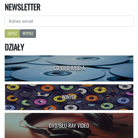
NEWSLETTER
ZAPISZ
WYPISZ
DZIAŁY
CD/DVD-A/BD-A
WINYLE
DVD/BLU-RAY VIDEO