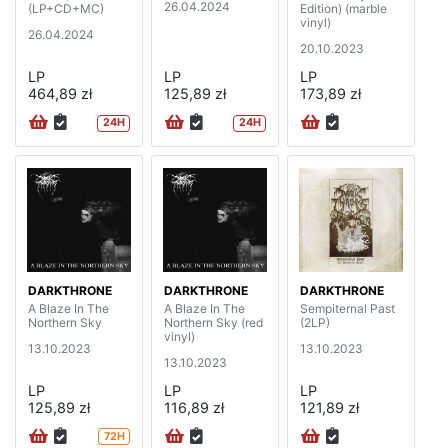
26.04.2024
(LP+CD+MC)
Edition) (marble
vinyl)
26.04.2024
20.10.2023
LP
LP
LP
464,89 zł
125,89 zł
173,89 zł
24H
24H
DARKTHRONE
DARKTHRONE
DARKTHRONE
A Blaze In The
A Blaze In The
Sempiternal Past
Northern Sky
Northern Sky (red
(2LP)
vinyl)
13.10.2023
13.10.2023
13.10.2023
LP
LP
LP
125,89 zł
116,89 zł
121,89 zł
72H