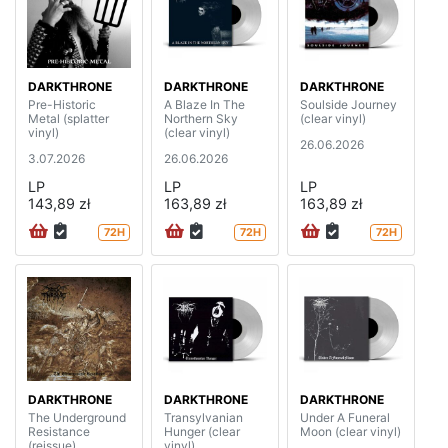
DARKTHRONE
DARKTHRONE
DARKTHRONE
Pre-Historic
A Blaze In The
Soulside Journey
Metal (splatter
Northern Sky
(clear vinyl)
vinyl)
(clear vinyl)
26.06.2026
3.07.2026
26.06.2026
LP
LP
LP
143,89 zł
163,89 zł
163,89 zł
72H
72H
72H
DARKTHRONE
DARKTHRONE
DARKTHRONE
The Underground
Transylvanian
Under A Funeral
Resistance
Hunger (clear
Moon (clear vinyl)
(reissue)
vinyl)