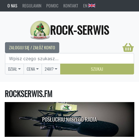
O NAS
REGULAMIN
POMOC
KONTAKT
EN
ROCK-SERWIS
ZALOGUJ SIĘ / ZAŁÓŻ KONTO
DZIAŁ
CENA
24H?
SZUKAJ
ROCKSERWIS.FM
POSŁUCHAJ NASZEGO RADIA