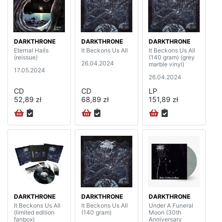
DARKTHRONE
DARKTHRONE
DARKTHRONE
Eternal Hails
It Beckons Us All
It Beckons Us All
(reissue)
(140 gram) (grey
26.04.2024
marble vinyl)
17.05.2024
26.04.2024
CD
CD
LP
52,89 zł
68,89 zł
151,89 zł
DARKTHRONE
DARKTHRONE
DARKTHRONE
It Beckons Us All
It Beckons Us All
Under A Funeral
(limited edition
(140 gram)
Moon (30th
fanbox)
Anniversary