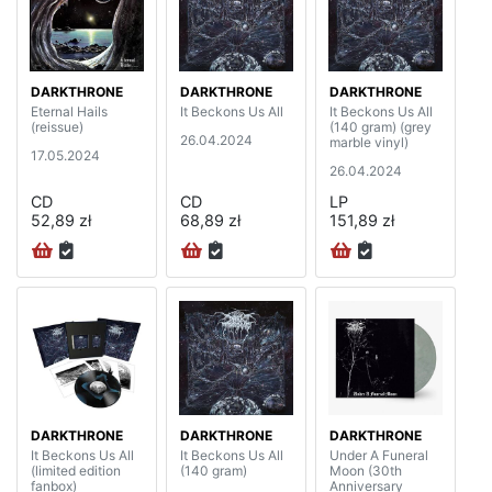
DARKTHRONE
DARKTHRONE
DARKTHRONE
Eternal Hails
It Beckons Us All
It Beckons Us All
(reissue)
(140 gram) (grey
26.04.2024
marble vinyl)
17.05.2024
26.04.2024
CD
CD
LP
52,89 zł
68,89 zł
151,89 zł
DARKTHRONE
DARKTHRONE
DARKTHRONE
It Beckons Us All
It Beckons Us All
Under A Funeral
(limited edition
(140 gram)
Moon (30th
fanbox)
Anniversary