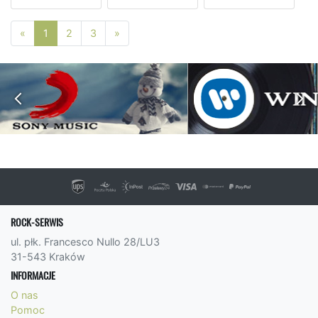
Poprzednia strona
Następna strona
«
1
2
3
»
ROCK-SERWIS
ul. płk. Francesco Nullo 28/LU3
31-543 Kraków
INFORMACJE
O nas
Pomoc