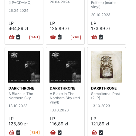
26.04.2024
(LP+CD+MC)
Edition) (marble
vinyl)
26.04.2024
20.10.2023
LP
LP
LP
464,89 zł
125,89 zł
173,89 zł
24H
24H
DARKTHRONE
DARKTHRONE
DARKTHRONE
A Blaze In The
A Blaze In The
Sempiternal Past
Northern Sky
Northern Sky (red
(2LP)
vinyl)
13.10.2023
13.10.2023
13.10.2023
LP
LP
LP
125,89 zł
116,89 zł
121,89 zł
72H