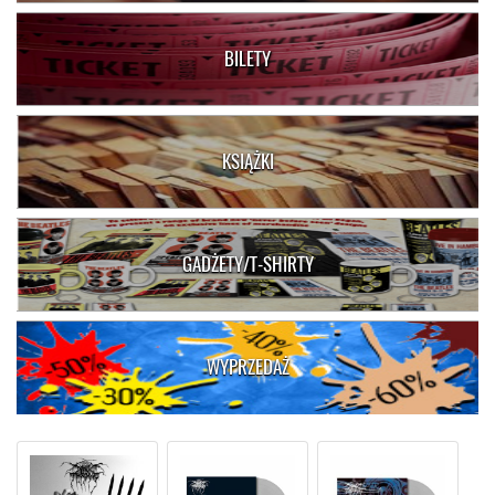
BILETY
KSIĄŻKI
GADŻETY/T-SHIRTY
WYPRZEDAŻ