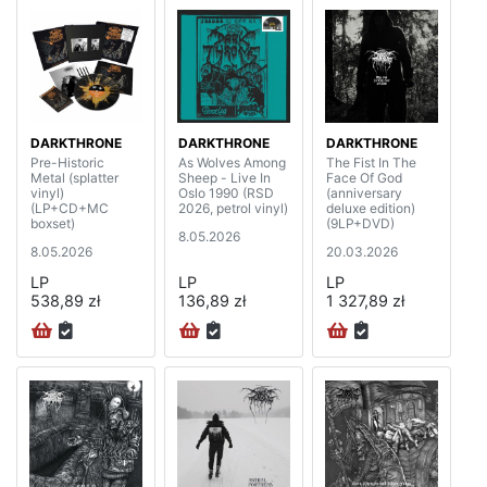
DARKTHRONE
DARKTHRONE
DARKTHRONE
Pre-Historic
As Wolves Among
The Fist In The
Metal (splatter
Sheep - Live In
Face Of God
vinyl)
Oslo 1990 (RSD
(anniversary
(LP+CD+MC
2026, petrol vinyl)
deluxe edition)
boxset)
(9LP+DVD)
8.05.2026
8.05.2026
20.03.2026
LP
LP
LP
538,89 zł
136,89 zł
1 327,89 zł