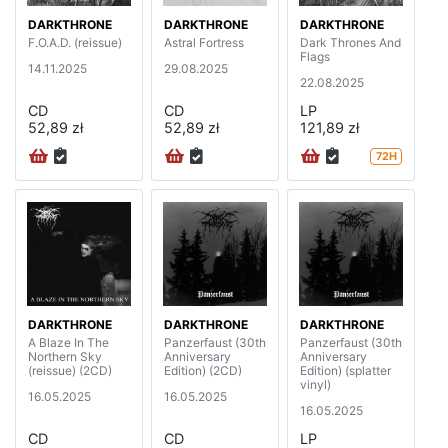
DARKTHRONE
DARKTHRONE
DARKTHRONE
F.O.A.D. (reissue)
Astral Fortress
Dark Thrones And
Flags
14.11.2025
29.08.2025
22.08.2025
CD
CD
LP
52,89 zł
52,89 zł
121,89 zł
72H
DARKTHRONE
DARKTHRONE
DARKTHRONE
A Blaze In The
Panzerfaust (30th
Panzerfaust (30th
Northern Sky
Anniversary
Anniversary
(reissue) (2CD)
Edition) (2CD)
Edition) (splatter
vinyl)
16.05.2025
16.05.2025
16.05.2025
CD
CD
LP