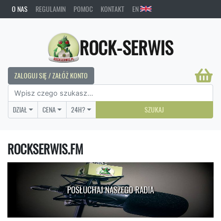
O NAS
REGULAMIN
POMOC
KONTAKT
EN
ROCK-SERWIS
ZALOGUJ SIĘ / ZAŁÓŻ KONTO
DZIAŁ
CENA
24H?
SZUKAJ
ROCKSERWIS.FM
POSŁUCHAJ NASZEGO RADIA