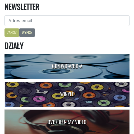
NEWSLETTER
ZAPISZ
WYPISZ
DZIAŁY
CD/DVD-A/BD-A
WINYLE
DVD/BLU-RAY VIDEO