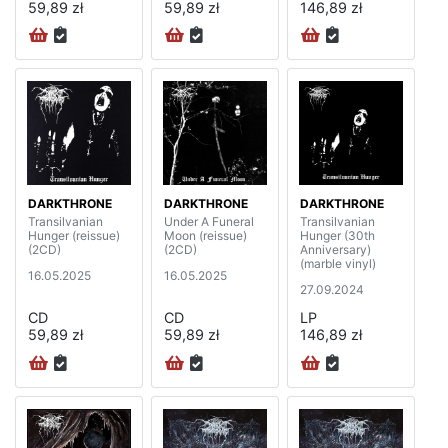
59,89 zł
59,89 zł
146,89 zł
DARKTHRONE
DARKTHRONE
DARKTHRONE
Transilvanian
Under A Funeral
Transilvanian
Hunger (reissue)
Moon (reissue)
Hunger (30th
(2CD)
(2CD)
Anniversary)
(marble vinyl)
16.05.2025
16.05.2025
27.09.2024
CD
CD
LP
59,89 zł
59,89 zł
146,89 zł