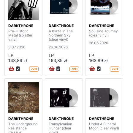
DARKTHRONE
DARKTHRONE
DARKTHRONE
Pre-Historic
A Blaze In The
Soulside Journey
Metal (splatter
Northern Sky
(clear vinyl)
vinyl)
(clear vinyl)
26.06.2026
3.07.2026
26.06.2026
LP
LP
LP
143,89 zł
163,89 zł
163,89 zł
72H
72H
72H
DARKTHRONE
DARKTHRONE
DARKTHRONE
The Underground
Transylvanian
Under A Funeral
Resistance
Hunger (clear
Moon (clear vinyl)
(reissue)
vinyl)